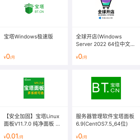
宝塔Windows极速版
全球开店(Windows
Server 2022 64位中文版
预装多款软件)
0
0
¥
/月
¥
/月
【安全加固】宝塔Linux
服务器管理软件宝塔面板
面板V11.7.0 纯净面板 多
6.9(CentOS7.5_64位)
系统可选 AliLinux 3.2
0.01
0
¥
/月
¥
/月
LTS(系统盘)服务器管理