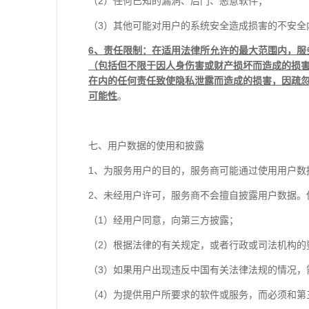
（
2
）任何已知的漏洞、后门、恶意软件；
（
3
）其他可能对用户的系统安全造成损害的不安全
6
、责任限制：在适用法律所允许的最大范围内，服
（包括但不限于因人身伤害或财产损坏而造成的损
在内的任何责任致使隐私泄露而造成的损害，因疏
可能性
。
七、用户数据的使用和披露
1
、为服务用户的目的，服务商可能通过使用用户数
2
、未经用户许可，服务商不会擅自披露用户数据。
（
1
）经用户同意，向第三方披露；
（
2
）根据法律的有关规定，或者行政或司法机构的
（
3
）如果用户出现违反中国有关法律法规的情况，
（
4
）为提供用户所要求的软件或服务，而必须和第