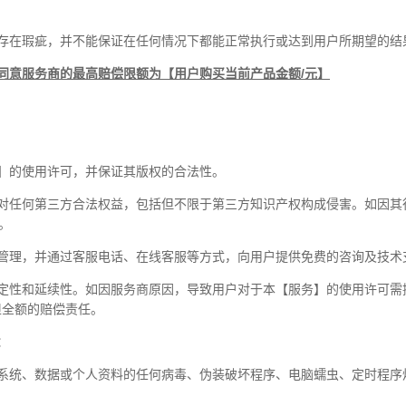
存在瑕疵，并不能保证在任何情况下都能正常执行或达到用户所期望的结
同意服务商的最高赔偿限额为【
用户购买当前产品金额
/
元
】
】的使用许可，并保证其版权的合法性。
对任何第三方合法权益，包括但不限于第三方知识产权构成侵害。如因其
。
管理，并通过客服电话、在线客服等方式，向用户提供免费的咨询及技术
定性和延续性。如因服务商原因，导致用户对于本【服务】的使用许可需
担全额的赔偿责任。
：
系统、数据或个人资料的任何病毒、伪装破坏程序、电脑蠕虫、定时程序