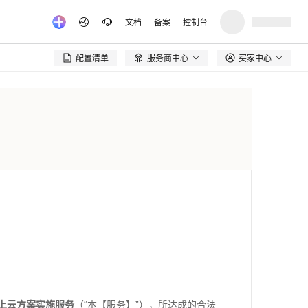
文档
备案
控制台
配置清单
服务商中心
买家中心

上云方案实施服务
（
“
本【服务】
”
），所达成的合法