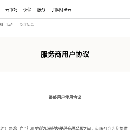
云市场
伙伴
服务
了解阿里云
伙伴招募
热门活动
服务商用户协议
最终用户使用协议
议
”
）是
您（
“
”
）
和
中科九洲科技股份
有限公司
之间，就服务商为您提供