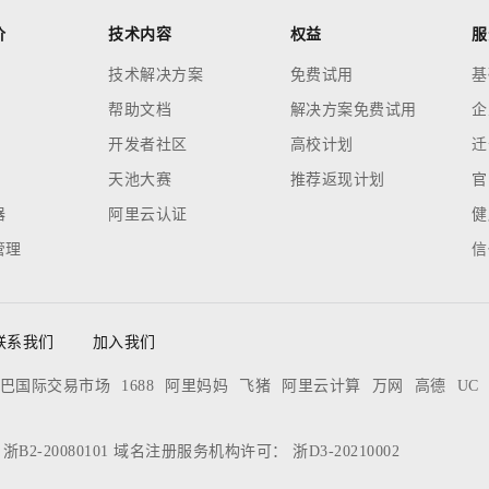
价
技术内容
权益
服
技术解决方案
免费试用
基
帮助文档
解决方案免费试用
企
开发者社区
高校计划
迁
天池大赛
推荐返现计划
官
器
阿里云认证
健
管理
信
联系我们
加入我们
巴国际交易市场
1688
阿里妈妈
飞猪
阿里云计算
万网
高德
UC
：
浙B2-20080101
域名注册服务机构许可：
浙D3-20210002