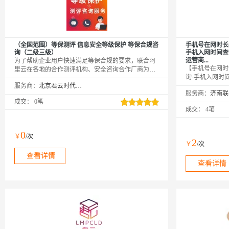
（全国范围）等保测评 信息安全等级保护 等保合规咨
手机号在网时长
询（二级三级）
手机入网时间查
运营商...
为了帮助企业用户快速满足等保合规的要求，联合阿
【手机号在网时
里云在各地的合作测评机构、安全咨询合作厂商为您
询-手机入网时
提供一站式等保测评，完备的攻击防护、数据审计、
服务商：
北京君云时代科技有限公司
长-运营商在网
加密、安全管理，助您快速省心地通过等保合规。
服务商：
持移动、联通、
成交：
0笔
区号、邮编等基
成交：
4笔
0
￥
/次
2
￥
/次
查看详情
查看详情