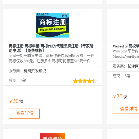
商标注册|商标申请|商标代办|代理品牌注册【专家辅
Websoft9
助申请】【免费维权】
Websoft9 平
专家一对一辅导申请，商标注册包含国家收费，一件
Moodle,WordPre
商标仅收560元，注册多个商标可优惠至516元一件，
GINX,Java/P
百分百拿到受理通知书。后期可以免费维权，阿里云
服务商：
需的工具，让教
服务商：
杭州资政知识产权咨询服务有限公司
客户专享。
学生从安装部署中
成交：
5笔
准技术支持，并
成交：
0笔
建议咨询服务。
20
￥
/次
20
￥
/次
查看详情
查看详情