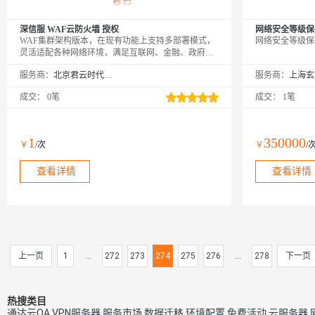
深信服 WAF云防火墙 授权
网络安全等级保
WAF集群架构版本，在现有功能上支持多部署模式，
网络安全等级保
灵活适配各种网络环境，满足互联网、金融、政府、
企业等行业要求；满足ipv4/ipv6双栈防护，支持API开
服务商：
北京君云时代科技有限公司
服务商：
发 其他功能： 管理面与数据面分离支持集群分布式部
署统一管理，可横向扩展检测节点，提升性能吞吐和
成交：
0笔
成交：
1笔
可靠性 插件式部署在不改动客户原有网络结构的情况
下，实现业务的WAF防护
1
350000
￥
/次
￥
/
查看详情
查看详情
上一页
1
...
272
273
274
275
276
...
278
下一页
热搜类目
通达云OA
VPN服务器
服务市场
数据迁移
环境配置
免费活动
云服务器