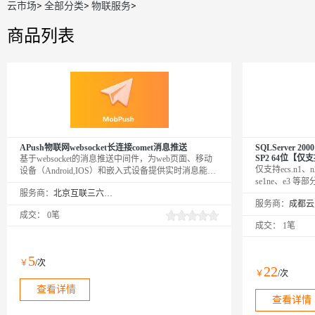
云市场
>
全部分类
>
物联服务
>
商品列表
APush物联网websocket长连接comet消息推送
SQLServer 20
SP2 64位【仅支
基于websocket的消息推送中间件，为web页面、移动
仅支持ecs.n1、n
设备（Android,IOS）和嵌入式设备提供实时消息能
se1ne、e3 等
力。此商品包括apush的鉴权API，需同时订购消息发
服务商：
北京互联三六五科技有限公司
据库，IIS6.0
送API配合使用。
服务商：
SP2 系统，安装了,Po
成交：
0笔
SP1 ,安骑士
成交：
1笔
件，比如火绒
5
￥
/次
22
￥
/次
查看详情
查看详情