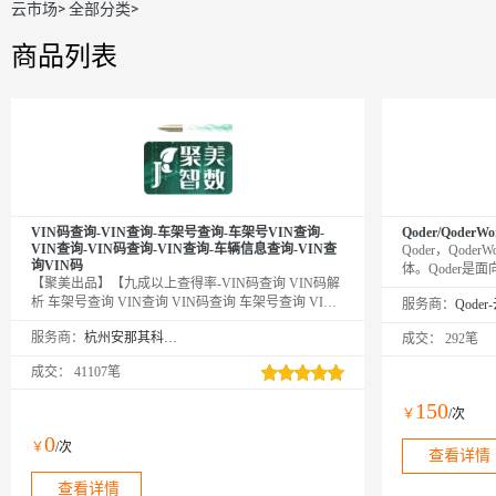
云市场
>
全部分类
>
商品列表
VIN码查询-VIN查询-车架号查询-车架号VIN查询-
Qoder/QoderWo
VIN查询-VIN码查询-VIN查询-车辆信息查询-VIN查
Qoder，Qod
询VIN码
体。Qoder
【聚美出品】【九成以上查得率-VIN码查询 VIN码解
（Agentic Cod
析 车架号查询 VIN查询 VIN码查询 车架号查询 VIN
服务商：
JetBrains插
码查询 VIN解析 VIN查询 车架号查询 VIN码查询 VIN
智能助手，将A
服务商：
杭州安那其科技有限公司
成交：
292笔
查询 车架号查询 车架号VIN查询 VIN查询 车架号查
以自然语言描述需
询 车架号VIN码查询 车辆信息查询 VIN解析 VIN车架
交付成果。
成交：
41107笔
号查询 车架号VIN查询 VIN解析 VIN车架号查询 车架
号VIN查询 VIN解析 VIN车架号查询 车架号VIN查询
150
￥
/次
VIN解析 VIN车架号查询 车架号VIN查询 VIN解析
VIN车架号查询 车架号VIN查询 VIN解析 VIN车架号
0
￥
/次
查询 车架号VIN查询 VIN解析】
查看详情
查看详情