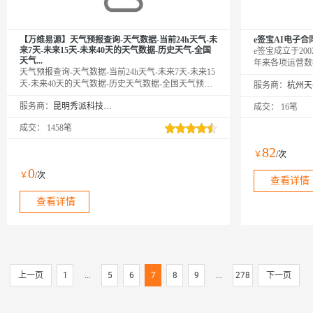
【万维易源】天气预报查询-天气数据-当前24h天气-未
e签宝AI电子合
来7天-未来15天-未来40天的天气数据-历史天气-全国
e签宝成立于2
天气...
年来各项运营数
天气预报查询-天气数据-当前24h天气-未来7天-未来15
独角兽排行榜。
天-未来40天的天气数据-历史天气数据-全国天气预报
服务商：
部、南昌第二研
查询。通过地名、地名对应code、经纬度、IP地址、
1000+人，
服务商：
昆明秀派科技有限公司
成交：
16笔
景点名称、区号邮编来查询天气情况。可查询到当前
证、存出证服务
24小时天气、未来7天、15天、40天内的天气及历史天
成交：
1458笔
气数据。广泛应用于能源、电力、农业、生活服务类
应用、智能硬件、航天航海、旅游业、建筑业等领
82
￥
/次
域。
0
￥
/次
查看详情
查看详情
上一页
1
...
5
6
7
8
9
...
278
下一页