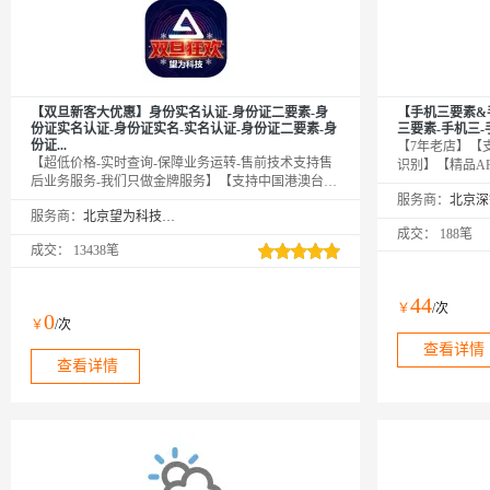
【双旦新客大优惠】身份实名认证-身份证二要素-身
【手机三要素&
份证实名认证-身份证实名-实名认证-身份证二要素-身
三要素-手机三
份证...
【7年老店】【
【超低价格-实时查询-保障业务运转-售前技术支持售
识别】【精品A
后业务服务-我们只做金牌服务】【支持中国港澳台居
系客服】手机实
民居住证核验，810000、820000、830000开头的证件
服务商：
号、手机号的是
服务商：
北京望为科技有限公司
号码】身份证实名认证接口是根据传入姓名和身份
伪。全面覆盖移
成交：
188笔
证，核验身份信息真伪。【身份证实名认证-身份证二
连、质量保证【
成交：
13438笔
要素-身份证实名认证-身份证实名认证-身份证二要素-
认证-手机号三
身份证实名认证-身份证实名认证-身份证实名认证-身
要素校验-手机
份证二要素-身份证二要素-身份证二要素】
认证查询】
44
￥
/次
0
￥
/次
查看详情
查看详情