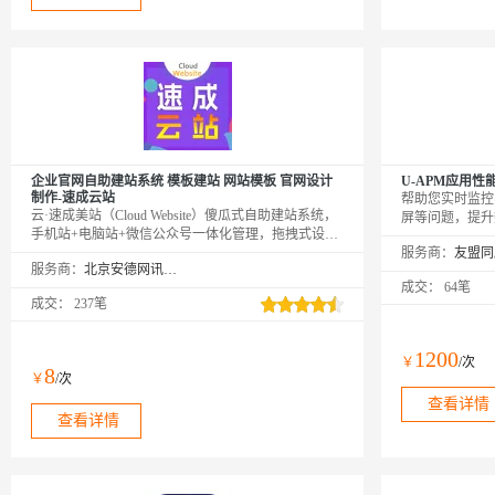
企业官网自助建站系统 模板建站 网站模板 官网设计
U-APM应用性
制作-速成云站
帮助您实时监控
云·速成美站（Cloud Website）傻瓜式自助建站系统，
屏等问题，提升
手机站+电脑站+微信公众号一体化管理，拖拽式设
代码，开启应用
计，不用懂代码，预设百余行业1000余套企业网站模
服务商：
要在友盟+激活页面http
服务商：
北京安德网讯科技有限公司
板自由切换，一站式服务，全程客服跟踪服务；模板
行绑定激活才可
成交：
64笔
选择地址：aliyun.010123456.com；24小时热线：
成交：
237笔
4009030002转13931
1200
￥
/次
8
￥
/次
查看详情
查看详情