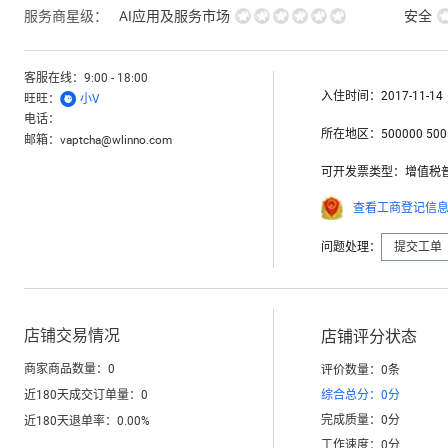
服务商星级：
AI应用及服务市场
安全
客服在线：
9:00 - 18:00
入住时间：
2017-11-14

旺旺：
小V
电话：
所在地区：
500000 500
邮箱：
vaptcha@wlinno.com
可开发票类型：
增值税
查看工商登记信
问题处理：
提交工单
店铺交易情况
店铺评分状态
商家商品数量：
0
评价数量：
0
条
近180天成交订单量：
0
综合总分：
0
分
完成质量：
0
分
近180天退单率：
0.00
%
工作速度：
0
分