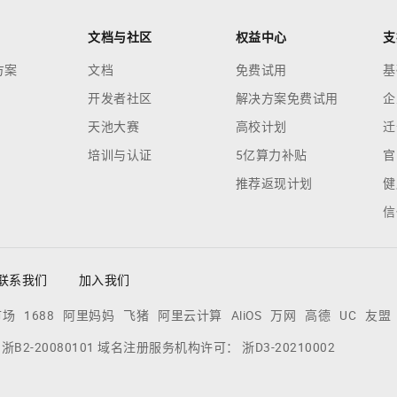
文档与社区
权益中心
支
方案
文档
免费试用
基
开发者社区
解决方案免费试用
企
天池大赛
高校计划
迁
培训与认证
5亿算力补贴
官
推荐返现计划
健
信
联系我们
加入我们
市场
1688
阿里妈妈
飞猪
阿里云计算
AliOS
万网
高德
UC
友盟
：
浙B2-20080101
域名注册服务机构许可：
浙D3-20210002