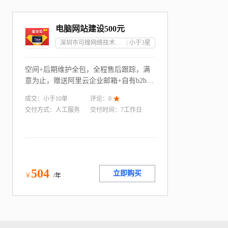
电脑网站建设500元
深圳市可搜网络技术有限公司
小于3
星
空间+后期维护全包，全程售后跟踪，满
意为止，赠送阿里云企业邮箱+自有b2b平
台会员！
成交：
小于10
单
评论：
0

交付方式：
人工服务
交付时间：
7工作日
504
立即购买
￥
/年