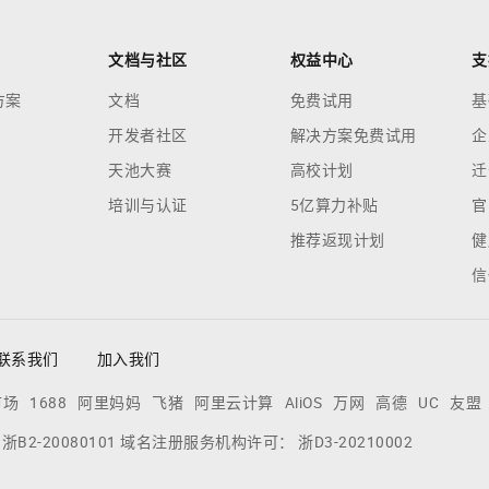
文档与社区
权益中心
支
方案
文档
免费试用
基
开发者社区
解决方案免费试用
企
天池大赛
高校计划
迁
培训与认证
5亿算力补贴
官
推荐返现计划
健
信
联系我们
加入我们
市场
1688
阿里妈妈
飞猪
阿里云计算
AliOS
万网
高德
UC
友盟
：
浙B2-20080101
域名注册服务机构许可：
浙D3-20210002