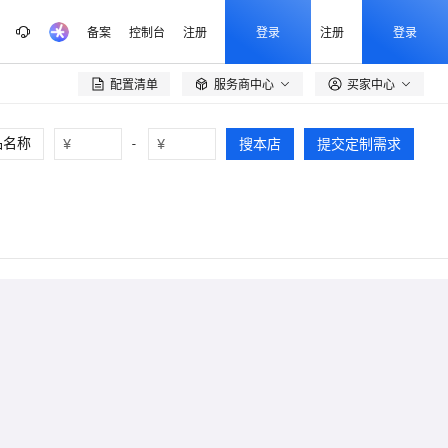
备案
控制台
注册
登录
注册
登录
配置清单
服务商中心
买家中心

¥
-
¥
搜本店
提交定制需求