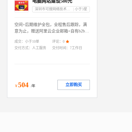
电脑网站建设500元
深圳市可搜网络技术有限公司
小于3
星
空间+后期维护全包，全程售后跟踪，满
意为止，赠送阿里云企业邮箱+自有b2b平
台会员！
成交：
小于10
单
评论：
0

交付方式：
人工服务
交付时间：
7工作日
504
立即购买
￥
/年