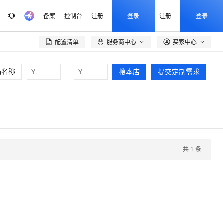
备案
控制台
注册
登录
注册
登录
配置清单
服务商中心
买家中心

¥
-
¥
搜本店
提交定制需求
共
1
条