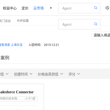
权益中心
定价
云市场
合作伙伴
支持与服务
了解阿里云
伙伴招募
热门活动
上海众言
入驻时间：
2015-12-21
户案例
到低
创建时间
价格由高到低
评分
esforce Connector
上海众言网络科技有限公司
小于3
星