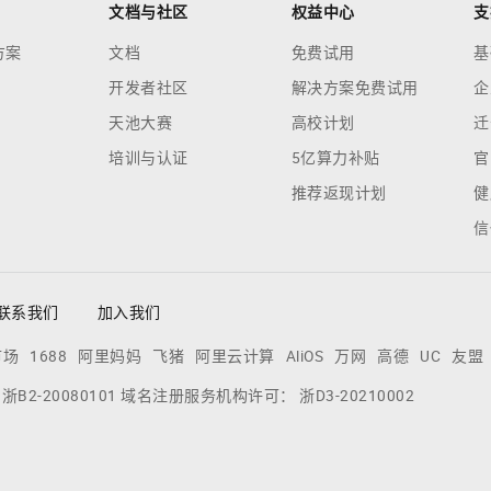
文档与社区
权益中心
支
方案
文档
免费试用
基
开发者社区
解决方案免费试用
企
天池大赛
高校计划
迁
培训与认证
5亿算力补贴
官
推荐返现计划
健
信
联系我们
加入我们
市场
1688
阿里妈妈
飞猪
阿里云计算
AliOS
万网
高德
UC
友盟
：
浙B2-20080101
域名注册服务机构许可：
浙D3-20210002