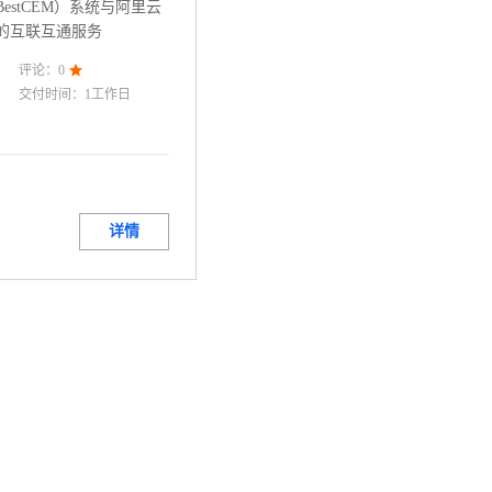
estCEM）系统与阿里云
用之间的互联互通服务
评论：
0

交付时间：
1工作日
详情