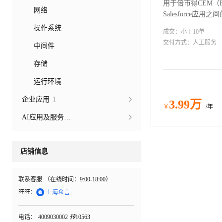
用于倍市得CEM（B
网络
Salesforce应
操作系统
成交：
小于10
单
交付方式：
人工服务
中间件
存储
运行环境
企业应用
1
3
.99
万
￥
/年
AI应用及服务市场
店铺信息
联系客服
（在线时间：
9:00-18:00
）

旺旺：
上海众言
电话：
4009030002
转
10563