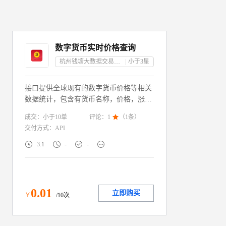
数字货币实时价格查询
杭州钱塘大数据交易中心有限公司
小于3
星
接口提供全球现有的数字货币价格等相关
数据统计，包含有货币名称，价格，涨跌
幅，最高，最低，流通市值，占全球总市
成交：
小于10
单
评论：
1

（
1
条）
值，流通量，总发行量，流通率，二十四
交付方式：
API
小时成交额，英文名，中文名，发行时
间，日期等数据维度




3.1
-
-
0
.01
立即购买
￥
/10次