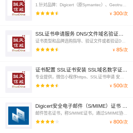
1.针对品牌：Digicert（原Symantec）、Geotrust专业版OV、EV。DV证书不支持。2.服务完成标准：证书加急审核直至签发，在用户回复初审邮件内容真实、准确、合格的前提下一般在1-2个工作日完成签发。3.服务场景：证书续费，项目着急上线以及其他原因急需使用证书 4.下单后需要进入“管理控制台”→在服务右下角点击“交付中心”并提交需求“填写正确联系方式→等待服务人员与您联系
300
/
次
¥
SSL证书申请服务 DNS/文件域名验证指导 证书申请 证书安装
证书类型和品牌选购指导、验证文件或者验证DNS字符串信息的部署、域名验证完成后的人工检测，证书安装配置在套餐里面，请仔细阅读产品说明，以免产生不必要的操作。购买此服务即送CIM证书管理工具，详询店铺客服人员。
85
/
次
¥
证书配置 SSL证书安装 SSL域名数字证书 微信小程序HTTPS解决 SSL证书申请 证书配置服务
专业提供，微信小程序https、SSL证书申请 安装配置服务、宝塔面板安装web环境配置、https应用网站搭建服务、小程序证书部署 discuz https、宝塔部署SSL证书、https加密
500
/
次
¥
Digicert安全电子邮件（S/MIME）证书 企业型
邮件签名证书，称S/MIME证书，通过S/MIME协议对邮件和附件进行数字签名和加密，验证发件人身份，防止邮件被非法篡改及钓鱼攻击；同时众多行业对邮件安全要求较高，邮件签名可使企业满足相关监管要求。
800
/
次
¥