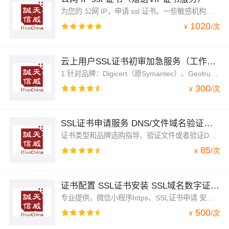
为您的 公网 IP，申请 ssl 证书。一些敏感机构业务不使用域名，应用公网IP地址进行访问，这个时候需要绑定IP地址的 ssl 证书。
1020
/
次
¥
云上用户SSL证书初审加急服务（工作日9:00-17:00 DV证书用户请勿申请）—证书申请第二步
1.针对品牌：Digicert（原Symantec）、Geotrust专业版OV、EV。DV证书不支持。2.服务完成标准：证书加急审核直至签发，在用户回复初审邮件内容真实、准确、合格的前提下一般在1-2个工作日完成签发。3.服务场景：证书续费，项目着急上线以及其他原因急需使用证书 4.下单后需要进入“管理控制台”→在服务右下角点击“交付中心”并提交需求“填写正确联系方式→等待服务人员与您联系
300
/
次
¥
SSL证书申请服务 DNS/文件域名验证指导 证书申请 证书安装
证书类型和品牌选购指导、验证文件或者验证DNS字符串信息的部署、域名验证完成后的人工检测，证书安装配置在套餐里面，请仔细阅读产品说明，以免产生不必要的操作。购买此服务即送CIM证书管理工具，详询店铺客服人员。
85
/
次
¥
证书配置 SSL证书安装 SSL域名数字证书 微信小程序HTTPS解决 SSL证书申请 证书配置服务
专业提供，微信小程序https、SSL证书申请 安装配置服务、宝塔面板安装web环境配置、https应用网站搭建服务、小程序证书部署 discuz https、宝塔部署SSL证书、https加密
500
/
次
¥