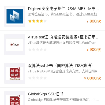
Digicert安全电子邮件（S/MIME）证书 企业型
邮件签名证书，称S/MIME证书，通过S/MIME协议对邮件和附件进行数字签名和加密，验证发件人身份，防止邮件被非法篡改及钓鱼攻击；同时众多行业对邮件安全要求较高，邮件签名可使企业满足相关监管要求。
800
/
次
¥
vTrus ssl证书(赠送安装服务+证书初审加急服务+证书管理工具)
vTrus域信是天威诚信建设的通过国际WebTrust审计认证的，国产自主CA品牌。vTrus致力于为中国互联网用户打造自主且高可用性的SSL证书品牌，为企业提供权威可信、安全规范、无忧保障、自主可控的可信网站认证产品与服务。
900
/
次
¥
双算法ssl证书（国密算法+RSA算法）
vTrus RSA+SM2国密合规改造方案，支持国际RSA算法，国密SM2算法。浏览器自动识别支持和兼容的证书进行展示。
8000
/
次
¥
GlobalSign SSL证书
Globalsign的SSL证书提供加密和增值功能，可确保您的网站受到保护并符合现代网站的需求。客户和访问者将知道他们的浏览会话是安全的，并且知道付款详细信息和个人信息保持安全和加密。支持证书签发30天后申请电子或纸质发票。