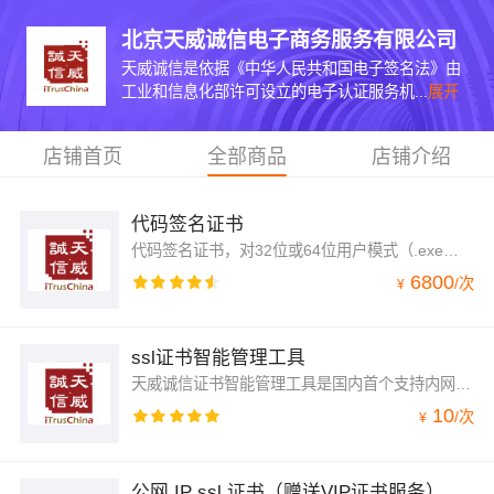
北京天威诚信电子商务服务有限公司
天威诚信是依据《中华人民共和国电子签名法》由
工业和信息化部许可设立的电子认证服务机...
展开
店铺首页
全部商品
店铺介绍
代码签名证书
代码签名证书，对32位或64位用户模式（.exe、.cab、.dll、.ocx、.msi、.sys和.cat文件）和内核模式软件进行数字签名，认证所有申请徽标认证账户的用户身份是真实有效和可靠的，证书签发周期为用户提交申请后3-5个工作日，支持证书签发30天后申请电子发票。详情请咨询客服人员
6800
/
次
¥
ssl证书智能管理工具
天威诚信证书智能管理工具是国内首个支持内网与公网同时扫描的智能管理工具。自动识别国际主流CA机构证书品牌及产品，无需手动搜索，就能自动发现网络中应用的SSL证书。并能同时管理自签名SSL证书和企业内部CA系统SSL证书。获取证书及服务器详情信息，各项参数一目了然。
10
/
次
¥
公网 IP ssl 证书（赠送VIP证书服务）