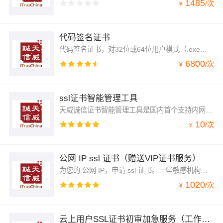
1485
/
次
¥
代码签名证书
代码签名证书，对32位或64位用户模式（.exe、.cab、.dll、.ocx、.msi、.sys和.cat文件）和内核模式软件进行数字签名，认证所有申请徽标认证账户的用户身份是真实有效和可靠的，证书签发周期为用户提交申请后3-5个工作日，支持证书签发30天后申请电子发票。详情请咨询客服人员
6800
/
次
¥
ssl证书智能管理工具
天威诚信证书智能管理工具是国内首个支持内网与公网同时扫描的智能管理工具。自动识别国际主流CA机构证书品牌及产品，无需手动搜索，就能自动发现网络中应用的SSL证书。并能同时管理自签名SSL证书和企业内部CA系统SSL证书。获取证书及服务器详情信息，各项参数一目了然。
10
/
次
¥
公网 IP ssl 证书（赠送VIP证书服务）
为您的 公网 IP，申请 ssl 证书。一些敏感机构业务不使用域名，应用公网IP地址进行访问，这个时候需要绑定IP地址的 ssl 证书。
1020
/
次
¥
云上用户SSL证书初审加急服务（工作日9:00-17:00 DV证书用户请勿申请）—证书申请第二步