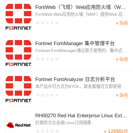
FortiWeb（飞塔）Web应用防火墙（WAF）BYOL
FortiWeb Web应用防火墙（WAF）提供Web 应用和XML防火墙保护、均衡并加速 Web 应用程序、数据库以及它们之间交换的信息。保护基于Web的应用免受已知和零日威胁的侵害。其基于AI的机器学习可在几乎没有错误肯定检测的情况下识别威胁。需要自行导入license才能正常使用。
0
/
月
¥
Fortinet FortiManager 集中管理平台
Fortinet FortiManager通过易于使用的、集中式的管理控制台，让您可以保持对FortiGate和FortiAP拓扑的控制。轻松控制数千个支持FortiOS的设备的安全策略、FortiGuard安全版本更新、固件版本和个人配置的部署。FortiManager可以为您的安全管理节省大量的时间，如设备自动发现，组管理，全局策略，审计功能以及管理复杂VPN环境的能力。
0
/
月
¥
Fortinet FortiAnalyzer 日志分析平台
本产品许可方式为BYOL，联系客服可立即获得免费试用License。FortiAnalyzer通过汇聚Fortinet设备和第三方设备的日志或告警信息，为客户提供了一个简化的、统一的安全管理分析平台。通过定制化的报告，用户可以过滤和查看记录，包括流量，事件，病毒，攻击，Web内容和电子邮件数据。通过对安全数据的挖掘，用户可以确保系统的安全性和合规性。
0
/
月
¥
RH00270 Red Hat Enterprise Linux Extended Life Cycle Support
红帽官方企业级Linux订阅镜像
12000
/
月
¥