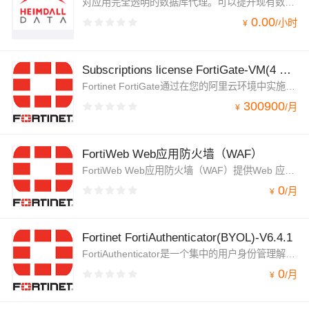
对应用完全透明的数据库代理。可以提升现有数据库的SQL性能和稳定性（例如Amazon RDS、Aurora和Redshift；SQL Server、MySQL、Postgres等）。而且可以部署在一个单独的EC2代理层上，不需要更改应用程序。
0.00
/
小时
¥
Subscriptions license FortiGate-VM(4 CPU)UTP Bundle 3 Years
Fortinet FortiGate通过在您的阿里云环境中实施关键的安全控制，来减少系统盲点，从而提高系统安全合规性。
300900
/
月
¥
FortiWeb Web应用防火墙（WAF）
FortiWeb Web应用防火墙（WAF）提供Web 应用和XML防火墙保护、均衡并加速 Web 应用程序、数据库以及它们之间交换的信息。保护基于Web的应用免受已知和零日威胁的侵害。其基于AI的机器学习可在几乎没有错误肯定检测的情况下识别威胁。
0
/
月
¥
Fortinet FortiAuthenticator(BYOL)-V6.4.1
FortiAuthenticator是一个集中的用户身份管理解决方案，可透明地识别网络用户并在Fortinet架构中实施身份驱动的访问策略。它支持FortiToken双因素身份验证，证书和无线访客管理以及单点登录功能。
0
/
月
¥