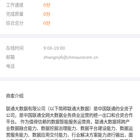
工作速度
0
分
完成质量
0
分
综合总分
0
分
在线时间
9:00-19:00
邮箱
zhangny6@chinaunicom.cn
电话
商家介绍
联通大数据有限公司（以下简称联通大数据）是中国联通的全资子
公司，是中国联通全网大数据业务商业运营的统一出口和合资合作
平台。 作为值得信赖的数据智能服务运营商，联通大数据将跨产
业数据融合能力、数据挖掘治理能力、数据平台建设能力、数据运
营服务能力、数据应用交付能力、行业解决方案能力进行输出，面