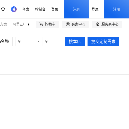
备案
控制台
登录
注册
登录
注册
方案
阿里云精选
伙伴招募
购物车
买家中心
服务商中心



¥
-
¥
搜本店
提交定制需求