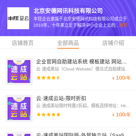
北京安德网讯科技有限公司
丰狂企云隶属于北京安德网讯科技有限公司成立于
2010年，十年来立足于解决中小企业上云的...
展开
店铺首页
全部商品
店铺介绍
企业官网自助建站系统 模板建站 网站模板 官网设计制作-速成云站
云·速成美站（Cloud Website）傻瓜式自助建站系统，手机站+电脑站+微信公众号一体化管理，拖拽式设计，不用懂代码，预设百余行业1000余套企业网站模板自由切换，一站式服务，全程客服跟踪服务；模板选择地址：aliyun.010123456.com；24小时热线：4009030002转13931
100
/
年
¥
云·速成云站-限时折扣
云·速成美站限时特惠2折起，模板选择地址：https://moban.wezhan.cn/；24小时热线：4009030002转13931。
100
/
年
¥
云·速成美站国际版-外贸独立站（SaaS型）