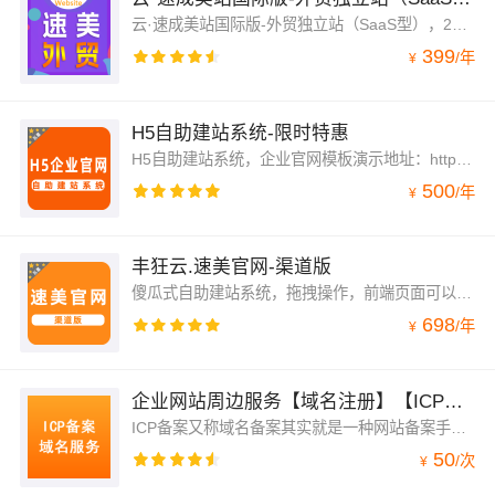
云·速成美站国际版-外贸独立站（SaaS型），2折起购！一站式服务，全程客服跟踪服务，模板选择地址：aliyun.010123456.com，咨询电话：4009030002转13931
399
/
年
¥
H5自助建站系统-限时特惠
H5自助建站系统，企业官网模板演示地址：http://h5.andnet.com.cn/autoweb/template.aspx
500
/
年
¥
丰狂云.速美官网-渠道版
傻瓜式自助建站系统，拖拽操作，前端页面可以自主设计，不用懂代码。简单方便、快捷省心，一站式服务。
698
/
年
¥
企业网站周边服务【域名注册】【ICP备案】【域名解析】【SSL证书配置】【企业邮箱】【增值电信许可证专用...
ICP备案又称域名备案其实就是一种网站备案手续，无经营性与非经营性之分，只要是在国内运行的网站，就必须办理备案手续。一般情况下，ICP备案可由您的服务器托管商完成，托管商将相关数据提交到您服务器所在地通信管理局，通信管理局审核通过，将数据传给工业和信息化部，工业和信息化部核发备案号，例如：京ICP备×号。
50
/
次
¥