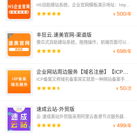
H5自助建站系统，企业官网模板演示地址：http://h5.andnet.com.cn/autoweb/template.aspx
500
/
年
¥
丰狂云.速美官网-渠道版
傻瓜式自助建站系统，拖拽操作，前端页面可以自主设计，不用懂代码。简单方便、快捷省心，一站式服务。
698
/
年
¥
企业网站周边服务【域名注册】【ICP备案】【域名解析】【SSL证书配置】【企业邮箱】【增值电信许可证专用...
ICP备案又称域名备案其实就是一种网站备案手续，无经营性与非经营性之分，只要是在国内运行的网站，就必须办理备案手续。一般情况下，ICP备案可由您的服务器托管商完成，托管商将相关数据提交到您服务器所在地通信管理局，通信管理局审核通过，将数据传给工业和信息化部，工业和信息化部核发备案号，例如：京ICP备×号。
50
/
次
¥
速成云站-外贸版
云·速成美站外贸版采用阿里云香港节点服务器，国际线路访问更通畅。
499
/
年
¥