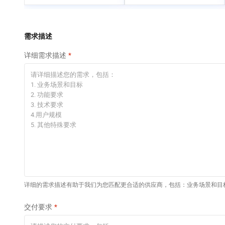
专有云
快速部署 Dify，高效搭
建 AI 应用
依托云原生高可用架构,实现Dify私有化部署
需求描述
10 分钟在聊天系统中
详细需求描述
增加一个 AI 助手
在企业官网、通讯软件中为客户提供 AI 客服
详细的需求描述有助于我们为您匹配更合适的供应商，包括：业务场景和目
交付要求