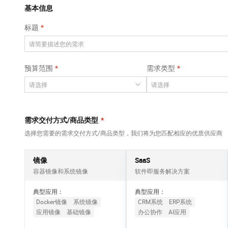
Qwen3-VL-Plus
AI 算法大赛
畅捷通
覆盖公网/内网、递归/权威、移动APP等全场景解析服务
基本信息
网络
安全
视觉 Coding、空间感知、多模态思考等全面升级
AI 产品 免费试用
云开发大赛
Tableau 订阅
标题
大数据开发治理平
可观测
1亿+ 大模型 tokens 和 
中间件
台 DataWorks
入门学习赛
AI空中课堂在线直播课
上云与迁云
140+云产品 免费试用
Data Agent 驱动的一站式 Data+AI 开发治理平台
数据库
堂（旗舰版）
产品新客免费试用，最长1
大模型服务
预算范围
需求类型
企业出海
云防火墙
大数据计算
大模型ACA认证体验
生态解决方案
云原生的云上边界网络安全防护产品
千问AI平台-Token
政企业务
助力企业全员 AI 认知与能
媒体服务
Plan
NEW
行业生态解决方案
个人版上线、团队版降价；千问3.8-Max首发发尝鲜
企业服务与云通信
需求交付方式/商品类型
*
开发者生态解决方案
千问AI平台-模型体验
选择您需要的需求交付方式/商品类型，我们将为您匹配相应的优质供应商
域名与网站
AI 开发和 AI 应用解决
在线体验全尺寸、多种模态的模型效果
方案
终端用户计算
镜像
SaaS
Happy 系列大模型
容器镜像和系统镜像
软件即服务解决方案
Serverless
新一代 AI 视频生成模型，深度适配广告营销等场景
典型应用：
典型应用：
开发工具
Docker镜像
系统镜像
CRM系统
ERP系统
应用镜像
基础镜像
办公协作
AI应用
迁移与运维管理
大模型解决方案