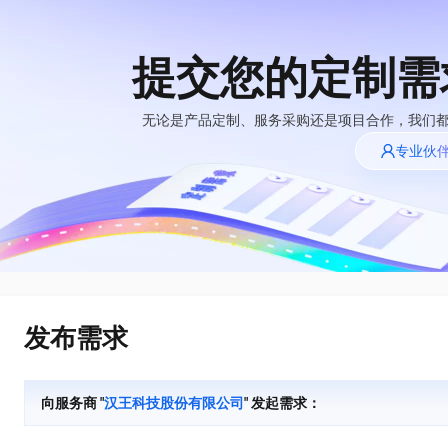
提交您的定制需
大模型
产品
解决方案
权益
定价
云市场
伙伴
服务
了解阿里云
精选产品
精选解决方案
普惠上云
产品定价
精选商城
成为销售伙伴
售前咨询
为什么选择阿里
无论是产品定制、服务采购还是项目合作，我们
千问AI平台
云
了解云产品的定价详情
专业伙
大模型服务平台百
普惠上云 官方力荐
分销伙伴
在线服务
千问办公，解锁你的工作新方式
网站建设
NEW
炼
大模型
云服务器38元/年起，超
企业级Agent产品，直接交付可用成果
什么是云计算
咨询伙伴
多端小程序
大模型服务与应用平台
云上成本管理
售后服务
技术领先
官方推荐返现计划
Agency Agents：拥有专属领域专家
大模型
精选产品
精选解决方案
Salesforce 国际版订阅
轻量应用服务器
推荐新用户得奖励，单订单
多领域专家智能体,一键组建 AI 虚拟交付团队
销售伙伴合作计划
稳定可靠
自助服务
快速构建应用程序和网站，即刻迈出上云第一步
管理和优化成本
友盟天域
人工智能与机器学习
AI
文本生成
云工开物
HappyHorse 打造一站式影视创作平台
安全合规
无影生态合作计划
在线服务
云数据库 RDS
观测云
高校专属算力普惠，学生认
可视化编排打通从文字构思到成片全链路闭环
计算
互联网应用开发
Qwen3.8-Max
全托管，含MySQL、PostgreSQL、SQL Server、MariaDB多引擎
分析师报告
Salesforce On Alibaba
工单服务
HOT
发布需求
Tuya 物联网平台阿里
快速拥有专属 OpenClaw
Cloud Consulting
大数据
容器
智能体时代全能旗舰模型
云版
免费试用
研究报告与白皮书
人工智能平台 PAI
短信专区
让AI从“聊天伙伴”进化为能干活的“数字员工”
Partner 合作计划
大模型
现代化应用
存储
蓝凌 OA
Qwen3.7-Plus
AI 大模型销售与服务
解决方案免费试用 新
一站式AI开发、训练和推理服务
向服务商 "
汉王科技股份有限公司
" 发起需求：
天池大赛
能看、能想、能动手的多模态智能体模型
生态合作计划
老同享
安全
电子合同
网络与CDN
云解析DNS
最高领取价值200元试用