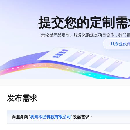
提交您的定制需
大模型
产品
解决方案
权益
定价
云市场
伙伴
服务
了解阿里云
精选产品
精选解决方案
普惠上云
产品定价
精选商城
成为销售伙伴
售前咨询
为什么选择阿里
无论是产品定制、服务采购还是项目合作，我们
千问AI平台
云
了解云产品的定价详情
专业伙
大模型服务平台百
普惠上云 官方力荐
分销伙伴
在线服务
千问办公，解锁你的工作新方式
网站建设
NEW
炼
大模型
云服务器38元/年起，超
企业级Agent产品，直接交付可用成果
什么是云计算
咨询伙伴
多端小程序
大模型服务与应用平台
云上成本管理
售后服务
技术领先
官方推荐返现计划
Agency Agents：拥有专属领域专家
大模型
精选产品
精选解决方案
Salesforce 国际版订阅
轻量应用服务器
推荐新用户得奖励，单订单
多领域专家智能体,一键组建 AI 虚拟交付团队
销售伙伴合作计划
稳定可靠
自助服务
快速构建应用程序和网站，即刻迈出上云第一步
管理和优化成本
友盟天域
人工智能与机器学习
AI
文本生成
云工开物
HappyHorse 打造一站式影视创作平台
安全合规
无影生态合作计划
在线服务
云数据库 RDS
观测云
高校专属算力普惠，学生认
可视化编排打通从文字构思到成片全链路闭环
计算
互联网应用开发
Qwen3.8-Max
全托管，含MySQL、PostgreSQL、SQL Server、MariaDB多引擎
分析师报告
Salesforce On Alibaba
工单服务
HOT
发布需求
Tuya 物联网平台阿里
快速拥有专属 OpenClaw
Cloud Consulting
大数据
容器
智能体时代全能旗舰模型
云版
免费试用
研究报告与白皮书
人工智能平台 PAI
短信专区
让AI从“聊天伙伴”进化为能干活的“数字员工”
Partner 合作计划
大模型
现代化应用
存储
蓝凌 OA
Qwen3.7-Plus
AI 大模型销售与服务
解决方案免费试用 新
一站式AI开发、训练和推理服务
向服务商 "
杭州不匠科技有限公司
" 发起需求：
天池大赛
能看、能想、能动手的多模态智能体模型
生态合作计划
老同享
安全
电子合同
网络与CDN
云解析DNS
最高领取价值200元试用