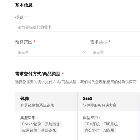
Qwen3-VL-Plus
AI 算法大赛
畅捷通
覆盖公网/内网、递归/权威、移动APP等全场景解析服务
基本信息
网络
安全
视觉 Coding、空间感知、多模态思考等全面升级
AI 产品 免费试用
云开发大赛
Tableau 订阅
标题
大数据开发治理平
可观测
1亿+ 大模型 tokens 和 
中间件
台 DataWorks
入门学习赛
AI空中课堂在线直播课
上云与迁云
140+云产品 免费试用
Data Agent 驱动的一站式 Data+AI 开发治理平台
数据库
堂（旗舰版）
产品新客免费试用，最长1
大模型服务
预算范围
需求类型
企业出海
云防火墙
大数据计算
大模型ACA认证体验
生态解决方案
云原生的云上边界网络安全防护产品
千问AI平台-Token
政企业务
助力企业全员 AI 认知与能
媒体服务
Plan
NEW
行业生态解决方案
个人版上线、团队版降价；千问3.8-Max首发发尝鲜
企业服务与云通信
需求交付方式/商品类型
*
开发者生态解决方案
千问AI平台-模型体验
选择您需要的需求交付方式/商品类型，我们将为您匹配相应的优质供应商
域名与网站
AI 开发和 AI 应用解决
在线体验全尺寸、多种模态的模型效果
方案
终端用户计算
镜像
SaaS
Happy 系列大模型
容器镜像和系统镜像
软件即服务解决方案
Serverless
新一代 AI 视频生成模型，深度适配广告营销等场景
典型应用：
典型应用：
开发工具
Docker镜像
系统镜像
CRM系统
ERP系统
应用镜像
基础镜像
办公协作
AI应用
迁移与运维管理
大模型解决方案