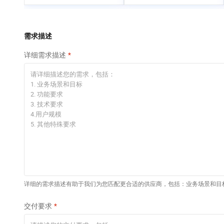
专有云
快速部署 Dify，高效搭
建 AI 应用
依托云原生高可用架构,实现Dify私有化部署
需求描述
10 分钟在聊天系统中
详细需求描述
增加一个 AI 助手
在企业官网、通讯软件中为客户提供 AI 客服
详细的需求描述有助于我们为您匹配更合适的供应商，包括：业务场景和目
交付要求