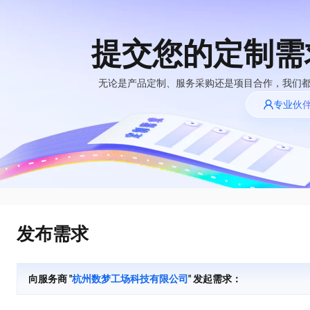
提交您的定制需
大模型
产品
解决方案
权益
定价
云市场
伙伴
服务
了解阿里云
精选产品
精选解决方案
普惠上云
产品定价
精选商城
成为销售伙伴
售前咨询
为什么选择阿里
无论是产品定制、服务采购还是项目合作，我们
千问AI平台
云
了解云产品的定价详情
专业伙
大模型服务平台百
普惠上云 官方力荐
分销伙伴
在线服务
千问办公，解锁你的工作新方式
网站建设
NEW
炼
大模型
云服务器38元/年起，超
企业级Agent产品，直接交付可用成果
什么是云计算
咨询伙伴
多端小程序
大模型服务与应用平台
云上成本管理
售后服务
技术领先
官方推荐返现计划
Agency Agents：拥有专属领域专家
大模型
精选产品
精选解决方案
Salesforce 国际版订阅
轻量应用服务器
推荐新用户得奖励，单订单
多领域专家智能体,一键组建 AI 虚拟交付团队
销售伙伴合作计划
稳定可靠
自助服务
快速构建应用程序和网站，即刻迈出上云第一步
管理和优化成本
友盟天域
人工智能与机器学习
AI
文本生成
云工开物
HappyHorse 打造一站式影视创作平台
安全合规
无影生态合作计划
在线服务
云数据库 RDS
观测云
高校专属算力普惠，学生认
可视化编排打通从文字构思到成片全链路闭环
计算
互联网应用开发
Qwen3.8-Max
全托管，含MySQL、PostgreSQL、SQL Server、MariaDB多引擎
分析师报告
Salesforce On Alibaba
工单服务
HOT
发布需求
Tuya 物联网平台阿里
快速拥有专属 OpenClaw
Cloud Consulting
大数据
容器
智能体时代全能旗舰模型
云版
免费试用
研究报告与白皮书
人工智能平台 PAI
短信专区
让AI从“聊天伙伴”进化为能干活的“数字员工”
Partner 合作计划
大模型
现代化应用
存储
蓝凌 OA
Qwen3.7-Plus
AI 大模型销售与服务
解决方案免费试用 新
一站式AI开发、训练和推理服务
向服务商 "
杭州数梦工场科技有限公司
" 发起需求：
天池大赛
能看、能想、能动手的多模态智能体模型
生态合作计划
老同享
安全
电子合同
网络与CDN
云解析DNS
最高领取价值200元试用