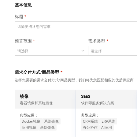
Qwen3-VL-Plus
AI 算法大赛
畅捷通
覆盖公网/内网、递归/权威、移动APP等全场景解析服务
基本信息
网络
安全
视觉 Coding、空间感知、多模态思考等全面升级
AI 产品 免费试用
云开发大赛
Tableau 订阅
标题
大数据开发治理平
可观测
1亿+ 大模型 tokens 和 
中间件
台 DataWorks
入门学习赛
AI空中课堂在线直播课
上云与迁云
140+云产品 免费试用
Data Agent 驱动的一站式 Data+AI 开发治理平台
数据库
堂（旗舰版）
产品新客免费试用，最长1
大模型服务
预算范围
需求类型
企业出海
云防火墙
大数据计算
大模型ACA认证体验
生态解决方案
云原生的云上边界网络安全防护产品
千问AI平台-Token
政企业务
助力企业全员 AI 认知与能
媒体服务
Plan
NEW
行业生态解决方案
个人版上线、团队版降价；千问3.8-Max首发发尝鲜
企业服务与云通信
需求交付方式/商品类型
*
开发者生态解决方案
千问AI平台-模型体验
选择您需要的需求交付方式/商品类型，我们将为您匹配相应的优质供应商
域名与网站
AI 开发和 AI 应用解决
在线体验全尺寸、多种模态的模型效果
方案
终端用户计算
镜像
SaaS
Happy 系列大模型
容器镜像和系统镜像
软件即服务解决方案
Serverless
新一代 AI 视频生成模型，深度适配广告营销等场景
典型应用：
典型应用：
开发工具
Docker镜像
系统镜像
CRM系统
ERP系统
应用镜像
基础镜像
办公协作
AI应用
迁移与运维管理
大模型解决方案