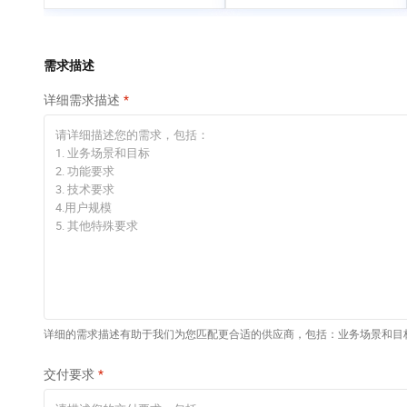
专有云
快速部署 Dify，高效搭
建 AI 应用
依托云原生高可用架构,实现Dify私有化部署
需求描述
10 分钟在聊天系统中
详细需求描述
增加一个 AI 助手
在企业官网、通讯软件中为客户提供 AI 客服
详细的需求描述有助于我们为您匹配更合适的供应商，包括：业务场景和目
交付要求