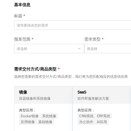
Qwen3-VL-Plus
AI 算法大赛
畅捷通
覆盖公网/内网、递归/权威、移动APP等全场景解析服务
基本信息
网络
安全
视觉 Coding、空间感知、多模态思考等全面升级
AI 产品 免费试用
云开发大赛
Tableau 订阅
标题
大数据开发治理平
可观测
1亿+ 大模型 tokens 和 
中间件
台 DataWorks
入门学习赛
AI空中课堂在线直播课
上云与迁云
140+云产品 免费试用
Data Agent 驱动的一站式 Data+AI 开发治理平台
数据库
堂（旗舰版）
产品新客免费试用，最长1
大模型服务
预算范围
需求类型
企业出海
云防火墙
大数据计算
大模型ACA认证体验
生态解决方案
云原生的云上边界网络安全防护产品
千问AI平台-Token
政企业务
助力企业全员 AI 认知与能
媒体服务
Plan
NEW
行业生态解决方案
个人版上线、团队版降价；千问3.8-Max首发发尝鲜
企业服务与云通信
需求交付方式/商品类型
*
开发者生态解决方案
千问AI平台-模型体验
选择您需要的需求交付方式/商品类型，我们将为您匹配相应的优质供应商
域名与网站
AI 开发和 AI 应用解决
在线体验全尺寸、多种模态的模型效果
方案
终端用户计算
镜像
SaaS
Happy 系列大模型
容器镜像和系统镜像
软件即服务解决方案
Serverless
新一代 AI 视频生成模型，深度适配广告营销等场景
典型应用：
典型应用：
开发工具
Docker镜像
系统镜像
CRM系统
ERP系统
应用镜像
基础镜像
办公协作
AI应用
迁移与运维管理
大模型解决方案