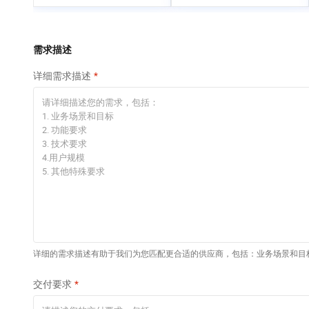
专有云
快速部署 Dify，高效搭
建 AI 应用
依托云原生高可用架构,实现Dify私有化部署
需求描述
10 分钟在聊天系统中
详细需求描述
增加一个 AI 助手
在企业官网、通讯软件中为客户提供 AI 客服
详细的需求描述有助于我们为您匹配更合适的供应商，包括：业务场景和目
交付要求