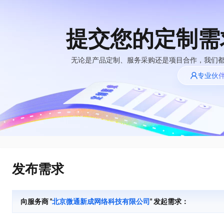
提交您的定制需
大模型
产品
解决方案
权益
定价
云市场
伙伴
服务
了解阿里云
精选产品
精选解决方案
普惠上云
产品定价
精选商城
成为销售伙伴
售前咨询
为什么选择阿里
无论是产品定制、服务采购还是项目合作，我们
千问AI平台
云
了解云产品的定价详情
专业伙
大模型服务平台百
普惠上云 官方力荐
分销伙伴
在线服务
千问办公，解锁你的工作新方式
网站建设
NEW
炼
大模型
云服务器38元/年起，超
企业级Agent产品，直接交付可用成果
什么是云计算
咨询伙伴
多端小程序
大模型服务与应用平台
云上成本管理
售后服务
技术领先
官方推荐返现计划
Agency Agents：拥有专属领域专家
大模型
精选产品
精选解决方案
Salesforce 国际版订阅
轻量应用服务器
推荐新用户得奖励，单订单
多领域专家智能体,一键组建 AI 虚拟交付团队
销售伙伴合作计划
稳定可靠
自助服务
快速构建应用程序和网站，即刻迈出上云第一步
管理和优化成本
友盟天域
人工智能与机器学习
AI
文本生成
云工开物
HappyHorse 打造一站式影视创作平台
安全合规
无影生态合作计划
在线服务
云数据库 RDS
观测云
高校专属算力普惠，学生认
可视化编排打通从文字构思到成片全链路闭环
计算
互联网应用开发
Qwen3.8-Max
全托管，含MySQL、PostgreSQL、SQL Server、MariaDB多引擎
分析师报告
Salesforce On Alibaba
工单服务
HOT
发布需求
Tuya 物联网平台阿里
快速拥有专属 OpenClaw
Cloud Consulting
大数据
容器
智能体时代全能旗舰模型
云版
免费试用
研究报告与白皮书
人工智能平台 PAI
短信专区
让AI从“聊天伙伴”进化为能干活的“数字员工”
Partner 合作计划
大模型
现代化应用
存储
蓝凌 OA
Qwen3.7-Plus
AI 大模型销售与服务
解决方案免费试用 新
一站式AI开发、训练和推理服务
向服务商 "
北京微通新成网络科技有限公司
" 发起需求：
天池大赛
能看、能想、能动手的多模态智能体模型
生态合作计划
老同享
安全
电子合同
网络与CDN
云解析DNS
最高领取价值200元试用