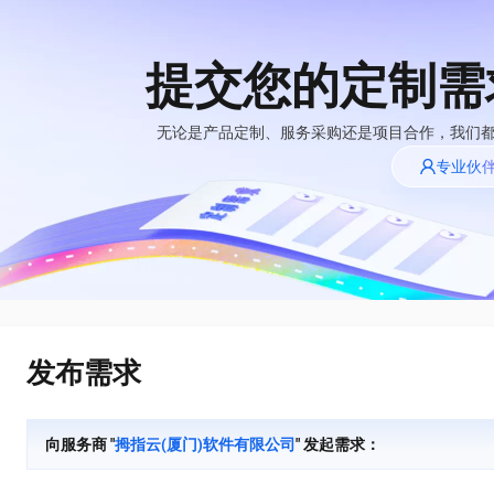
提交您的定制需
大模型
产品
解决方案
权益
定价
云市场
伙伴
服务
了解阿里云
精选产品
精选解决方案
普惠上云
产品定价
精选商城
成为销售伙伴
售前咨询
为什么选择阿里
无论是产品定制、服务采购还是项目合作，我们
千问AI平台
云
了解云产品的定价详情
专业伙
大模型服务平台百
普惠上云 官方力荐
分销伙伴
在线服务
千问办公，解锁你的工作新方式
网站建设
NEW
炼
大模型
云服务器38元/年起，超
企业级Agent产品，直接交付可用成果
什么是云计算
咨询伙伴
多端小程序
大模型服务与应用平台
云上成本管理
售后服务
技术领先
官方推荐返现计划
Agency Agents：拥有专属领域专家
大模型
精选产品
精选解决方案
Salesforce 国际版订阅
轻量应用服务器
推荐新用户得奖励，单订单
多领域专家智能体,一键组建 AI 虚拟交付团队
销售伙伴合作计划
稳定可靠
自助服务
快速构建应用程序和网站，即刻迈出上云第一步
管理和优化成本
友盟天域
人工智能与机器学习
AI
文本生成
云工开物
HappyHorse 打造一站式影视创作平台
安全合规
无影生态合作计划
在线服务
云数据库 RDS
观测云
高校专属算力普惠，学生认
可视化编排打通从文字构思到成片全链路闭环
计算
互联网应用开发
Qwen3.8-Max
全托管，含MySQL、PostgreSQL、SQL Server、MariaDB多引擎
分析师报告
Salesforce On Alibaba
工单服务
HOT
发布需求
Tuya 物联网平台阿里
快速拥有专属 OpenClaw
Cloud Consulting
大数据
容器
智能体时代全能旗舰模型
云版
免费试用
研究报告与白皮书
人工智能平台 PAI
短信专区
让AI从“聊天伙伴”进化为能干活的“数字员工”
Partner 合作计划
大模型
现代化应用
存储
蓝凌 OA
Qwen3.7-Plus
AI 大模型销售与服务
解决方案免费试用 新
一站式AI开发、训练和推理服务
向服务商 "
拇指云(厦门)软件有限公司
" 发起需求：
天池大赛
能看、能想、能动手的多模态智能体模型
生态合作计划
老同享
安全
电子合同
网络与CDN
云解析DNS
最高领取价值200元试用