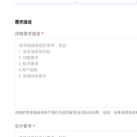
专有云
快速部署 Dify，高效搭
建 AI 应用
依托云原生高可用架构,实现Dify私有化部署
需求描述
10 分钟在聊天系统中
详细需求描述
增加一个 AI 助手
在企业官网、通讯软件中为客户提供 AI 客服
详细的需求描述有助于我们为您匹配更合适的供应商，包括：业务场景和目
交付要求