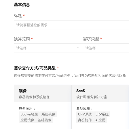
Qwen3-VL-Plus
AI 算法大赛
畅捷通
覆盖公网/内网、递归/权威、移动APP等全场景解析服务
基本信息
网络
安全
视觉 Coding、空间感知、多模态思考等全面升级
AI 产品 免费试用
云开发大赛
Tableau 订阅
标题
大数据开发治理平
可观测
1亿+ 大模型 tokens 和 
中间件
台 DataWorks
入门学习赛
AI空中课堂在线直播课
上云与迁云
140+云产品 免费试用
Data Agent 驱动的一站式 Data+AI 开发治理平台
数据库
堂（旗舰版）
产品新客免费试用，最长1
大模型服务
预算范围
需求类型
企业出海
云防火墙
大数据计算
大模型ACA认证体验
生态解决方案
云原生的云上边界网络安全防护产品
千问AI平台-Token
政企业务
助力企业全员 AI 认知与能
媒体服务
Plan
NEW
行业生态解决方案
个人版上线、团队版降价；千问3.8-Max首发发尝鲜
企业服务与云通信
需求交付方式/商品类型
*
开发者生态解决方案
千问AI平台-模型体验
选择您需要的需求交付方式/商品类型，我们将为您匹配相应的优质供应商
域名与网站
AI 开发和 AI 应用解决
在线体验全尺寸、多种模态的模型效果
方案
终端用户计算
镜像
SaaS
Happy 系列大模型
容器镜像和系统镜像
软件即服务解决方案
Serverless
新一代 AI 视频生成模型，深度适配广告营销等场景
典型应用：
典型应用：
开发工具
Docker镜像
系统镜像
CRM系统
ERP系统
应用镜像
基础镜像
办公协作
AI应用
迁移与运维管理
大模型解决方案