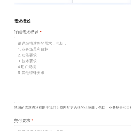
专有云
快速部署 Dify，高效搭
建 AI 应用
依托云原生高可用架构,实现Dify私有化部署
需求描述
10 分钟在聊天系统中
详细需求描述
增加一个 AI 助手
在企业官网、通讯软件中为客户提供 AI 客服
详细的需求描述有助于我们为您匹配更合适的供应商，包括：业务场景和目
交付要求