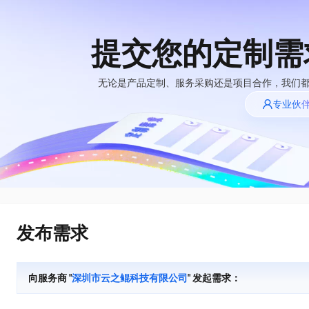
提交您的定制需
大模型
产品
解决方案
权益
定价
云市场
伙伴
服务
了解阿里云
精选产品
精选解决方案
普惠上云
产品定价
精选商城
成为销售伙伴
售前咨询
为什么选择阿里
无论是产品定制、服务采购还是项目合作，我们
千问AI平台
云
了解云产品的定价详情
专业伙
大模型服务平台百
普惠上云 官方力荐
分销伙伴
在线服务
千问办公，解锁你的工作新方式
网站建设
NEW
炼
大模型
云服务器38元/年起，超
企业级Agent产品，直接交付可用成果
什么是云计算
咨询伙伴
多端小程序
大模型服务与应用平台
云上成本管理
售后服务
技术领先
官方推荐返现计划
Agency Agents：拥有专属领域专家
大模型
精选产品
精选解决方案
Salesforce 国际版订阅
轻量应用服务器
推荐新用户得奖励，单订单
多领域专家智能体,一键组建 AI 虚拟交付团队
销售伙伴合作计划
稳定可靠
自助服务
快速构建应用程序和网站，即刻迈出上云第一步
管理和优化成本
友盟天域
人工智能与机器学习
AI
文本生成
云工开物
HappyHorse 打造一站式影视创作平台
安全合规
无影生态合作计划
在线服务
云数据库 RDS
观测云
高校专属算力普惠，学生认
可视化编排打通从文字构思到成片全链路闭环
计算
互联网应用开发
Qwen3.8-Max
全托管，含MySQL、PostgreSQL、SQL Server、MariaDB多引擎
分析师报告
Salesforce On Alibaba
工单服务
HOT
发布需求
Tuya 物联网平台阿里
快速拥有专属 OpenClaw
Cloud Consulting
大数据
容器
智能体时代全能旗舰模型
云版
免费试用
研究报告与白皮书
人工智能平台 PAI
短信专区
让AI从“聊天伙伴”进化为能干活的“数字员工”
Partner 合作计划
大模型
现代化应用
存储
蓝凌 OA
Qwen3.7-Plus
AI 大模型销售与服务
解决方案免费试用 新
一站式AI开发、训练和推理服务
向服务商 "
深圳市云之鲲科技有限公司
" 发起需求：
天池大赛
能看、能想、能动手的多模态智能体模型
生态合作计划
老同享
安全
电子合同
网络与CDN
云解析DNS
最高领取价值200元试用