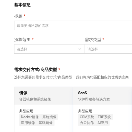
Qwen3-VL-Plus
AI 算法大赛
畅捷通
覆盖公网/内网、递归/权威、移动APP等全场景解析服务
基本信息
网络
安全
视觉 Coding、空间感知、多模态思考等全面升级
AI 产品 免费试用
云开发大赛
Tableau 订阅
标题
大数据开发治理平
可观测
1亿+ 大模型 tokens 和 
中间件
台 DataWorks
入门学习赛
AI空中课堂在线直播课
上云与迁云
140+云产品 免费试用
Data Agent 驱动的一站式 Data+AI 开发治理平台
数据库
堂（旗舰版）
产品新客免费试用，最长1
大模型服务
预算范围
需求类型
企业出海
云防火墙
大数据计算
大模型ACA认证体验
生态解决方案
云原生的云上边界网络安全防护产品
千问AI平台-Token
政企业务
助力企业全员 AI 认知与能
媒体服务
Plan
NEW
行业生态解决方案
个人版上线、团队版降价；千问3.8-Max首发发尝鲜
企业服务与云通信
需求交付方式/商品类型
*
开发者生态解决方案
千问AI平台-模型体验
选择您需要的需求交付方式/商品类型，我们将为您匹配相应的优质供应商
域名与网站
AI 开发和 AI 应用解决
在线体验全尺寸、多种模态的模型效果
方案
终端用户计算
镜像
SaaS
Happy 系列大模型
容器镜像和系统镜像
软件即服务解决方案
Serverless
新一代 AI 视频生成模型，深度适配广告营销等场景
典型应用：
典型应用：
开发工具
Docker镜像
系统镜像
CRM系统
ERP系统
应用镜像
基础镜像
办公协作
AI应用
迁移与运维管理
大模型解决方案