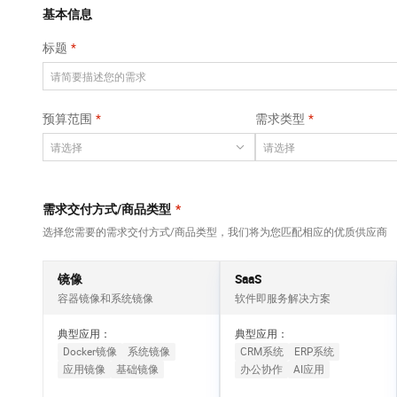
Qwen3-VL-Plus
AI 算法大赛
畅捷通
覆盖公网/内网、递归/权威、移动APP等全场景解析服务
基本信息
网络
安全
视觉 Coding、空间感知、多模态思考等全面升级
AI 产品 免费试用
云开发大赛
Tableau 订阅
标题
大数据开发治理平
可观测
1亿+ 大模型 tokens 和 
中间件
台 DataWorks
入门学习赛
AI空中课堂在线直播课
上云与迁云
140+云产品 免费试用
Data Agent 驱动的一站式 Data+AI 开发治理平台
数据库
堂（旗舰版）
产品新客免费试用，最长1
大模型服务
预算范围
需求类型
企业出海
云防火墙
大数据计算
大模型ACA认证体验
生态解决方案
云原生的云上边界网络安全防护产品
千问AI平台-Token
政企业务
助力企业全员 AI 认知与能
媒体服务
Plan
NEW
行业生态解决方案
个人版上线、团队版降价；千问3.8-Max首发发尝鲜
企业服务与云通信
需求交付方式/商品类型
*
开发者生态解决方案
千问AI平台-模型体验
选择您需要的需求交付方式/商品类型，我们将为您匹配相应的优质供应商
域名与网站
AI 开发和 AI 应用解决
在线体验全尺寸、多种模态的模型效果
方案
终端用户计算
镜像
SaaS
Happy 系列大模型
容器镜像和系统镜像
软件即服务解决方案
Serverless
新一代 AI 视频生成模型，深度适配广告营销等场景
典型应用：
典型应用：
开发工具
Docker镜像
系统镜像
CRM系统
ERP系统
应用镜像
基础镜像
办公协作
AI应用
迁移与运维管理
大模型解决方案