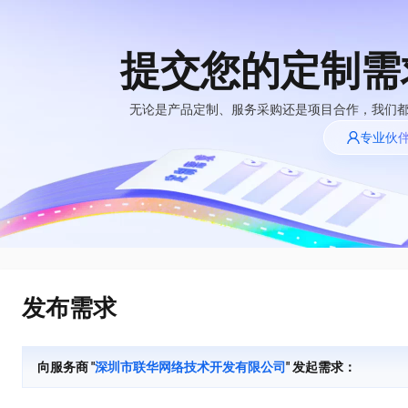
提交您的定制需
大模型
产品
解决方案
权益
定价
云市场
伙伴
服务
了解阿里云
精选产品
精选解决方案
普惠上云
产品定价
精选商城
成为销售伙伴
售前咨询
为什么选择阿里
无论是产品定制、服务采购还是项目合作，我们
千问AI平台
云
了解云产品的定价详情
专业伙
大模型服务平台百
普惠上云 官方力荐
分销伙伴
在线服务
睿译宝，AI翻译排版一步到位
网站建设
NEW
炼
大模型
云服务器38元/年起，超
上传文档即自动完成翻译和格式还原
什么是云计算
咨询伙伴
多端小程序
大模型服务与应用平台
云上成本管理
售后服务
技术领先
官方推荐返现计划
GLM-5.2：长任务时代开源旗舰模型
大模型
精选产品
精选解决方案
Salesforce 国际版订阅
轻量应用服务器
推荐新用户得奖励，单订单
真正可用的 1M 上下文,一次完成代码全链路开发
销售伙伴合作计划
稳定可靠
自助服务
快速构建应用程序和网站，即刻迈出上云第一步
管理和优化成本
友盟天域
人工智能与机器学习
AI
文本生成
云工开物
Hermes Agent，打造自进化智能体
安全合规
无影生态合作计划
在线服务
云数据库 RDS
观测云
高校专属算力普惠，学生认
自主进化，持久记忆，越用越聪明
计算
互联网应用开发
Qwen3.8-Max
全托管，含MySQL、PostgreSQL、SQL Server、MariaDB多引擎
分析师报告
Salesforce On Alibaba
工单服务
HOT
发布需求
Tuya 物联网平台阿里
快速拥有专属 OpenClaw
Cloud Consulting
大数据
容器
智能体时代全能旗舰模型
云版
免费试用
研究报告与白皮书
人工智能平台 PAI
短信专区
让AI从“聊天伙伴”进化为能干活的“数字员工”
Partner 合作计划
大模型
现代化应用
存储
蓝凌 OA
Qwen3.7-Plus
AI 大模型销售与服务
解决方案免费试用 新
一站式AI开发、训练和推理服务
向服务商 "
深圳市联华网络技术开发有限公司
" 发起需求：
天池大赛
能看、能想、能动手的多模态智能体模型
生态合作计划
老同享
安全
电子合同
网络与CDN
云解析DNS
最高领取价值200元试用