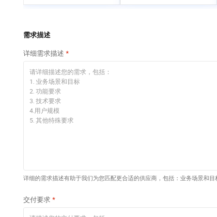
专有云
快速部署 Dify，高效搭
建 AI 应用
依托云原生高可用架构,实现Dify私有化部署
需求描述
10 分钟在聊天系统中
详细需求描述
增加一个 AI 助手
在企业官网、通讯软件中为客户提供 AI 客服
详细的需求描述有助于我们为您匹配更合适的供应商，包括：业务场景和目
交付要求