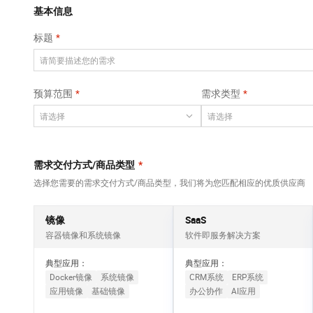
Qwen3-VL-Plus
AI 算法大赛
畅捷通
覆盖公网/内网、递归/权威、移动APP等全场景解析服务
基本信息
网络
安全
视觉 Coding、空间感知、多模态思考等全面升级
AI 产品 免费试用
云开发大赛
Tableau 订阅
标题
大数据开发治理平
可观测
1亿+ 大模型 tokens 和 
中间件
台 DataWorks
入门学习赛
AI空中课堂在线直播课
上云与迁云
140+云产品 免费试用
Data Agent 驱动的一站式 Data+AI 开发治理平台
数据库
堂（旗舰版）
产品新客免费试用，最长1
大模型服务
预算范围
需求类型
企业出海
云防火墙
大数据计算
大模型ACA认证体验
生态解决方案
云原生的云上边界网络安全防护产品
千问AI平台-Token
政企业务
助力企业全员 AI 认知与能
媒体服务
Plan
NEW
行业生态解决方案
个人版上线、团队版降价；千问3.8-Max首发发尝鲜
企业服务与云通信
需求交付方式/商品类型
*
开发者生态解决方案
千问AI平台-模型体验
选择您需要的需求交付方式/商品类型，我们将为您匹配相应的优质供应商
域名与网站
AI 开发和 AI 应用解决
在线体验全尺寸、多种模态的模型效果
方案
终端用户计算
镜像
SaaS
Happy 系列大模型
容器镜像和系统镜像
软件即服务解决方案
Serverless
新一代 AI 视频生成模型，深度适配广告营销等场景
典型应用：
典型应用：
开发工具
Docker镜像
系统镜像
CRM系统
ERP系统
应用镜像
基础镜像
办公协作
AI应用
迁移与运维管理
大模型解决方案