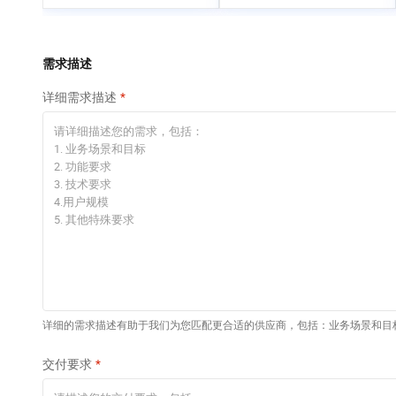
专有云
快速部署 Dify，高效搭
建 AI 应用
依托云原生高可用架构,实现Dify私有化部署
需求描述
10 分钟在聊天系统中
详细需求描述
增加一个 AI 助手
在企业官网、通讯软件中为客户提供 AI 客服
详细的需求描述有助于我们为您匹配更合适的供应商，包括：业务场景和目
交付要求