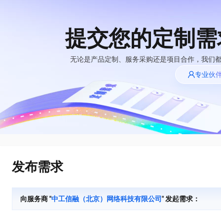
提交您的定制需
大模型
产品
解决方案
权益
定价
云市场
伙伴
服务
了解阿里云
精选产品
精选解决方案
普惠上云
产品定价
精选商城
成为销售伙伴
售前咨询
为什么选择阿里
无论是产品定制、服务采购还是项目合作，我们
千问AI平台
云
了解云产品的定价详情
专业伙
大模型服务平台百
普惠上云 官方力荐
分销伙伴
在线服务
千问办公，解锁你的工作新方式
网站建设
NEW
炼
大模型
云服务器38元/年起，超
企业级Agent产品，直接交付可用成果
什么是云计算
咨询伙伴
多端小程序
大模型服务与应用平台
云上成本管理
售后服务
技术领先
官方推荐返现计划
Agency Agents：拥有专属领域专家
大模型
精选产品
精选解决方案
Salesforce 国际版订阅
轻量应用服务器
推荐新用户得奖励，单订单
多领域专家智能体,一键组建 AI 虚拟交付团队
销售伙伴合作计划
稳定可靠
自助服务
快速构建应用程序和网站，即刻迈出上云第一步
管理和优化成本
友盟天域
人工智能与机器学习
AI
文本生成
云工开物
HappyHorse 打造一站式影视创作平台
安全合规
无影生态合作计划
在线服务
云数据库 RDS
观测云
高校专属算力普惠，学生认
可视化编排打通从文字构思到成片全链路闭环
计算
互联网应用开发
Qwen3.8-Max
全托管，含MySQL、PostgreSQL、SQL Server、MariaDB多引擎
分析师报告
Salesforce On Alibaba
工单服务
HOT
发布需求
Tuya 物联网平台阿里
快速拥有专属 OpenClaw
Cloud Consulting
大数据
容器
智能体时代全能旗舰模型
云版
免费试用
研究报告与白皮书
人工智能平台 PAI
短信专区
让AI从“聊天伙伴”进化为能干活的“数字员工”
Partner 合作计划
大模型
现代化应用
存储
蓝凌 OA
Qwen3.7-Plus
AI 大模型销售与服务
解决方案免费试用 新
一站式AI开发、训练和推理服务
向服务商 "
中工信融（北京）网络科技有限公司
" 发起需求：
天池大赛
能看、能想、能动手的多模态智能体模型
生态合作计划
老同享
安全
电子合同
网络与CDN
云解析DNS
最高领取价值200元试用