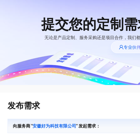
提交您的定制需
大模型
产品
解决方案
权益
定价
云市场
伙伴
服务
了解阿里云
精选产品
精选解决方案
普惠上云
产品定价
精选商城
成为销售伙伴
售前咨询
为什么选择阿里
无论是产品定制、服务采购还是项目合作，我们
千问AI平台
云
了解云产品的定价详情
专业伙
大模型服务平台百
普惠上云 官方力荐
分销伙伴
在线服务
睿译宝，AI翻译排版一步到位
网站建设
NEW
炼
大模型
云服务器38元/年起，超
上传文档即自动完成翻译和格式还原
什么是云计算
咨询伙伴
多端小程序
大模型服务与应用平台
云上成本管理
售后服务
技术领先
官方推荐返现计划
GLM-5.2：长任务时代开源旗舰模型
大模型
精选产品
精选解决方案
Salesforce 国际版订阅
轻量应用服务器
推荐新用户得奖励，单订单
真正可用的 1M 上下文,一次完成代码全链路开发
销售伙伴合作计划
稳定可靠
自助服务
快速构建应用程序和网站，即刻迈出上云第一步
管理和优化成本
友盟天域
人工智能与机器学习
AI
文本生成
云工开物
Hermes Agent，打造自进化智能体
安全合规
无影生态合作计划
在线服务
云数据库 RDS
观测云
高校专属算力普惠，学生认
自主进化，持久记忆，越用越聪明
计算
互联网应用开发
Qwen3.8-Max
全托管，含MySQL、PostgreSQL、SQL Server、MariaDB多引擎
分析师报告
Salesforce On Alibaba
工单服务
HOT
发布需求
Tuya 物联网平台阿里
快速拥有专属 OpenClaw
Cloud Consulting
大数据
容器
智能体时代全能旗舰模型
云版
免费试用
研究报告与白皮书
人工智能平台 PAI
短信专区
让AI从“聊天伙伴”进化为能干活的“数字员工”
Partner 合作计划
大模型
现代化应用
存储
蓝凌 OA
Qwen3.7-Plus
AI 大模型销售与服务
解决方案免费试用 新
一站式AI开发、训练和推理服务
向服务商 "
安徽好为科技有限公司
" 发起需求：
天池大赛
能看、能想、能动手的多模态智能体模型
生态合作计划
老同享
安全
电子合同
网络与CDN
云解析DNS
最高领取价值200元试用