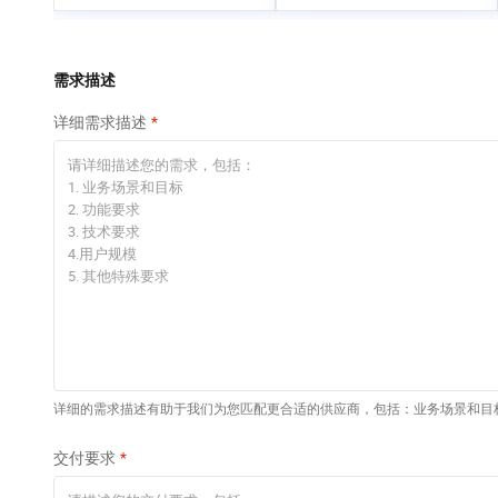
专有云
快速部署 Dify，高效搭
建 AI 应用
依托云原生高可用架构,实现Dify私有化部署
需求描述
10 分钟在聊天系统中
详细需求描述
增加一个 AI 助手
在企业官网、通讯软件中为客户提供 AI 客服
详细的需求描述有助于我们为您匹配更合适的供应商，包括：业务场景和目
交付要求