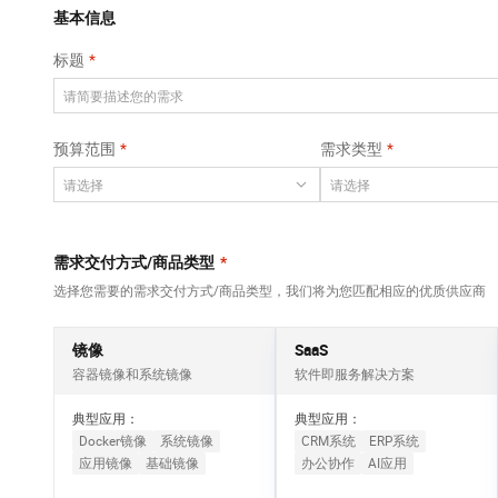
Qwen3-VL-Plus
AI 算法大赛
畅捷通
覆盖公网/内网、递归/权威、移动APP等全场景解析服务
基本信息
网络
安全
视觉 Coding、空间感知、多模态思考等全面升级
AI 产品 免费试用
云开发大赛
Tableau 订阅
标题
大数据开发治理平
可观测
1亿+ 大模型 tokens 和 
中间件
台 DataWorks
入门学习赛
AI空中课堂在线直播课
上云与迁云
140+云产品 免费试用
Data Agent 驱动的一站式 Data+AI 开发治理平台
数据库
堂（旗舰版）
产品新客免费试用，最长1
大模型服务
预算范围
需求类型
企业出海
云防火墙
大数据计算
大模型ACA认证体验
生态解决方案
云原生的云上边界网络安全防护产品
千问AI平台-Token
政企业务
助力企业全员 AI 认知与能
媒体服务
Plan
NEW
行业生态解决方案
个人版上线、团队版降价；千问3.8-Max首发发尝鲜
企业服务与云通信
需求交付方式/商品类型
*
开发者生态解决方案
千问AI平台-模型体验
选择您需要的需求交付方式/商品类型，我们将为您匹配相应的优质供应商
域名与网站
AI 开发和 AI 应用解决
在线体验全尺寸、多种模态的模型效果
方案
终端用户计算
镜像
SaaS
Happy 系列大模型
容器镜像和系统镜像
软件即服务解决方案
Serverless
新一代 AI 视频生成模型，深度适配广告营销等场景
典型应用：
典型应用：
开发工具
Docker镜像
系统镜像
CRM系统
ERP系统
应用镜像
基础镜像
办公协作
AI应用
迁移与运维管理
大模型解决方案