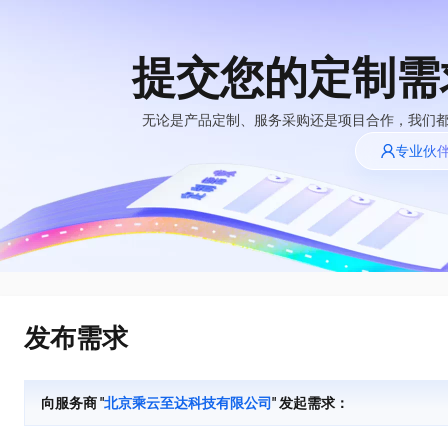
提交您的定制需
大模型
产品
解决方案
权益
定价
云市场
伙伴
服务
了解阿里云
精选产品
精选解决方案
普惠上云
产品定价
精选商城
成为销售伙伴
售前咨询
为什么选择阿里
无论是产品定制、服务采购还是项目合作，我们
千问AI平台
云
了解云产品的定价详情
专业伙
大模型服务平台百
普惠上云 官方力荐
分销伙伴
在线服务
千问办公，解锁你的工作新方式
网站建设
NEW
炼
大模型
云服务器38元/年起，超
企业级Agent产品，直接交付可用成果
什么是云计算
咨询伙伴
多端小程序
大模型服务与应用平台
云上成本管理
售后服务
技术领先
官方推荐返现计划
Agency Agents：拥有专属领域专家
大模型
精选产品
精选解决方案
Salesforce 国际版订阅
轻量应用服务器
推荐新用户得奖励，单订单
多领域专家智能体,一键组建 AI 虚拟交付团队
销售伙伴合作计划
稳定可靠
自助服务
快速构建应用程序和网站，即刻迈出上云第一步
管理和优化成本
友盟天域
人工智能与机器学习
AI
文本生成
云工开物
HappyHorse 打造一站式影视创作平台
安全合规
无影生态合作计划
在线服务
云数据库 RDS
观测云
高校专属算力普惠，学生认
可视化编排打通从文字构思到成片全链路闭环
计算
互联网应用开发
Qwen3.8-Max
全托管，含MySQL、PostgreSQL、SQL Server、MariaDB多引擎
分析师报告
Salesforce On Alibaba
工单服务
HOT
发布需求
Tuya 物联网平台阿里
快速拥有专属 OpenClaw
Cloud Consulting
大数据
容器
智能体时代全能旗舰模型
云版
免费试用
研究报告与白皮书
人工智能平台 PAI
短信专区
让AI从“聊天伙伴”进化为能干活的“数字员工”
Partner 合作计划
大模型
现代化应用
存储
蓝凌 OA
Qwen3.7-Plus
AI 大模型销售与服务
解决方案免费试用 新
一站式AI开发、训练和推理服务
向服务商 "
北京乘云至达科技有限公司
" 发起需求：
天池大赛
能看、能想、能动手的多模态智能体模型
生态合作计划
老同享
安全
电子合同
网络与CDN
云解析DNS
最高领取价值200元试用