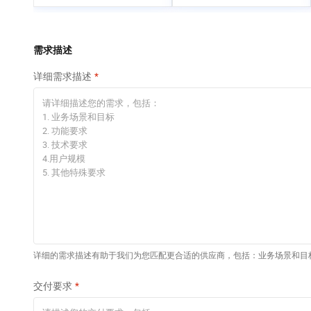
专有云
快速部署 Dify，高效搭
建 AI 应用
依托云原生高可用架构,实现Dify私有化部署
需求描述
10 分钟在聊天系统中
详细需求描述
增加一个 AI 助手
在企业官网、通讯软件中为客户提供 AI 客服
详细的需求描述有助于我们为您匹配更合适的供应商，包括：业务场景和目
交付要求