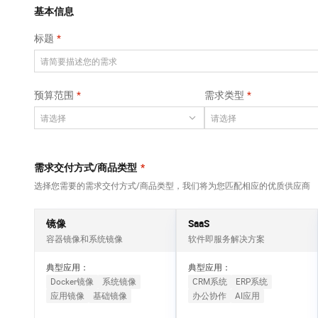
Qwen3-VL-Plus
AI 算法大赛
畅捷通
覆盖公网/内网、递归/权威、移动APP等全场景解析服务
基本信息
网络
安全
视觉 Coding、空间感知、多模态思考等全面升级
AI 产品 免费试用
云开发大赛
Tableau 订阅
标题
大数据开发治理平
可观测
1亿+ 大模型 tokens 和 
中间件
台 DataWorks
入门学习赛
AI空中课堂在线直播课
上云与迁云
140+云产品 免费试用
Data Agent 驱动的一站式 Data+AI 开发治理平台
数据库
堂（旗舰版）
产品新客免费试用，最长1
大模型服务
预算范围
需求类型
企业出海
云防火墙
大数据计算
大模型ACA认证体验
生态解决方案
云原生的云上边界网络安全防护产品
千问AI平台-Token
政企业务
助力企业全员 AI 认知与能
媒体服务
Plan
NEW
行业生态解决方案
个人版上线、团队版降价；千问3.8-Max首发发尝鲜
企业服务与云通信
需求交付方式/商品类型
*
开发者生态解决方案
千问AI平台-模型体验
选择您需要的需求交付方式/商品类型，我们将为您匹配相应的优质供应商
域名与网站
AI 开发和 AI 应用解决
在线体验全尺寸、多种模态的模型效果
方案
终端用户计算
镜像
SaaS
Happy 系列大模型
容器镜像和系统镜像
软件即服务解决方案
Serverless
新一代 AI 视频生成模型，深度适配广告营销等场景
典型应用：
典型应用：
开发工具
Docker镜像
系统镜像
CRM系统
ERP系统
应用镜像
基础镜像
办公协作
AI应用
迁移与运维管理
大模型解决方案