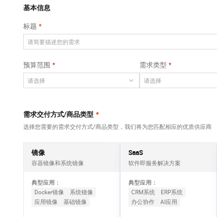
Qwen3-VL-Plus
AI 算法大赛
畅捷通
覆盖公网/内网、递归/权威、移动APP等全场景解析服务
基本信息
网络
安全
视觉 Coding、空间感知、多模态思考等全面升级
AI 产品 免费试用
云开发大赛
Tableau 订阅
标题
大数据开发治理平
可观测
1亿+ 大模型 tokens 和 
中间件
台 DataWorks
入门学习赛
AI空中课堂在线直播课
上云与迁云
140+云产品 免费试用
Data Agent 驱动的一站式 Data+AI 开发治理平台
数据库
堂（旗舰版）
产品新客免费试用，最长1
大模型服务
预算范围
需求类型
企业出海
云防火墙
大数据计算
大模型ACA认证体验
生态解决方案
云原生的云上边界网络安全防护产品
千问AI平台-Token
政企业务
助力企业全员 AI 认知与能
媒体服务
Plan
NEW
行业生态解决方案
个人版上线、团队版降价；千问3.8-Max首发发尝鲜
企业服务与云通信
需求交付方式/商品类型
*
开发者生态解决方案
千问AI平台-模型体验
选择您需要的需求交付方式/商品类型，我们将为您匹配相应的优质供应商
域名与网站
AI 开发和 AI 应用解决
在线体验全尺寸、多种模态的模型效果
方案
终端用户计算
镜像
SaaS
Happy 系列大模型
容器镜像和系统镜像
软件即服务解决方案
Serverless
新一代 AI 视频生成模型，深度适配广告营销等场景
典型应用：
典型应用：
开发工具
Docker镜像
系统镜像
CRM系统
ERP系统
应用镜像
基础镜像
办公协作
AI应用
迁移与运维管理
大模型解决方案