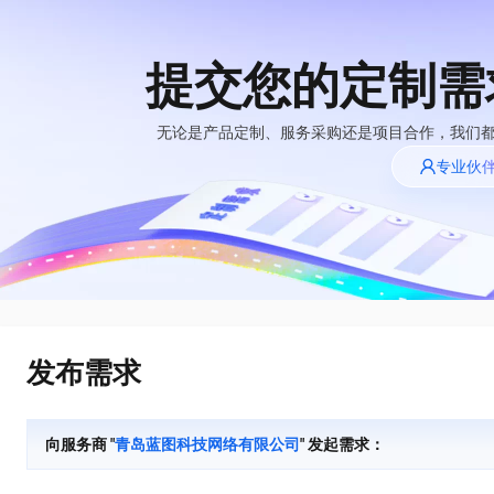
提交您的定制需
大模型
产品
解决方案
权益
定价
云市场
伙伴
服务
了解阿里云
精选产品
精选解决方案
普惠上云
产品定价
精选商城
成为销售伙伴
售前咨询
为什么选择阿里
无论是产品定制、服务采购还是项目合作，我们
千问AI平台
云
了解云产品的定价详情
专业伙
大模型服务平台百
普惠上云 官方力荐
分销伙伴
在线服务
千问办公，解锁你的工作新方式
网站建设
NEW
炼
大模型
云服务器38元/年起，超
企业级Agent产品，直接交付可用成果
什么是云计算
咨询伙伴
多端小程序
大模型服务与应用平台
云上成本管理
售后服务
技术领先
官方推荐返现计划
Agency Agents：拥有专属领域专家
大模型
精选产品
精选解决方案
Salesforce 国际版订阅
轻量应用服务器
推荐新用户得奖励，单订单
多领域专家智能体,一键组建 AI 虚拟交付团队
销售伙伴合作计划
稳定可靠
自助服务
快速构建应用程序和网站，即刻迈出上云第一步
管理和优化成本
友盟天域
人工智能与机器学习
AI
文本生成
云工开物
HappyHorse 打造一站式影视创作平台
安全合规
无影生态合作计划
在线服务
云数据库 RDS
观测云
高校专属算力普惠，学生认
可视化编排打通从文字构思到成片全链路闭环
计算
互联网应用开发
Qwen3.8-Max
全托管，含MySQL、PostgreSQL、SQL Server、MariaDB多引擎
分析师报告
Salesforce On Alibaba
工单服务
HOT
发布需求
Tuya 物联网平台阿里
快速拥有专属 OpenClaw
Cloud Consulting
大数据
容器
智能体时代全能旗舰模型
云版
免费试用
研究报告与白皮书
人工智能平台 PAI
短信专区
让AI从“聊天伙伴”进化为能干活的“数字员工”
Partner 合作计划
大模型
现代化应用
存储
蓝凌 OA
Qwen3.7-Plus
AI 大模型销售与服务
解决方案免费试用 新
一站式AI开发、训练和推理服务
向服务商 "
青岛蓝图科技网络有限公司
" 发起需求：
天池大赛
能看、能想、能动手的多模态智能体模型
生态合作计划
老同享
安全
电子合同
网络与CDN
云解析DNS
最高领取价值200元试用