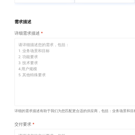
专有云
快速部署 Dify，高效搭
建 AI 应用
依托云原生高可用架构,实现Dify私有化部署
需求描述
10 分钟在聊天系统中
详细需求描述
增加一个 AI 助手
在企业官网、通讯软件中为客户提供 AI 客服
详细的需求描述有助于我们为您匹配更合适的供应商，包括：业务场景和目
交付要求