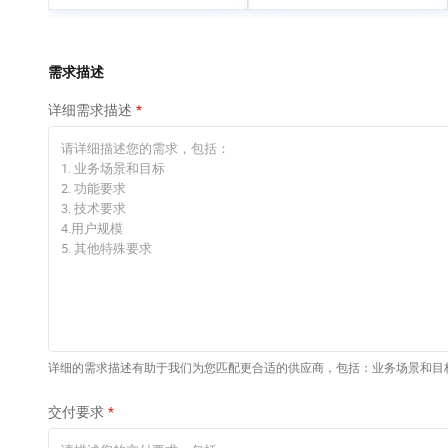
专有云
快速部署 Dify，高效搭
建 AI 应用
依托云原生高可用架构,实现Dify私有化部署
需求描述
10 分钟在聊天系统中
详细需求描述
增加一个 AI 助手
在企业官网、通讯软件中为客户提供 AI 客服
详细的需求描述有助于我们为您匹配更合适的供应商，包括：业务场景和目
交付要求