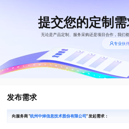
提交您的定制需
大模型
产品
解决方案
权益
定价
云市场
伙伴
服务
了解阿里云
精选产品
精选解决方案
普惠上云
产品定价
精选商城
成为销售伙伴
售前咨询
为什么选择阿里
无论是产品定制、服务采购还是项目合作，我们
千问AI平台
云
了解云产品的定价详情
专业伙
大模型服务平台百
普惠上云 官方力荐
分销伙伴
在线服务
千问办公，解锁你的工作新方式
网站建设
NEW
炼
大模型
云服务器38元/年起，超
企业级Agent产品，直接交付可用成果
什么是云计算
咨询伙伴
多端小程序
大模型服务与应用平台
云上成本管理
售后服务
技术领先
官方推荐返现计划
Agency Agents：拥有专属领域专家
大模型
精选产品
精选解决方案
Salesforce 国际版订阅
轻量应用服务器
推荐新用户得奖励，单订单
多领域专家智能体,一键组建 AI 虚拟交付团队
销售伙伴合作计划
稳定可靠
自助服务
快速构建应用程序和网站，即刻迈出上云第一步
管理和优化成本
友盟天域
人工智能与机器学习
AI
文本生成
云工开物
HappyHorse 打造一站式影视创作平台
安全合规
无影生态合作计划
在线服务
云数据库 RDS
观测云
高校专属算力普惠，学生认
可视化编排打通从文字构思到成片全链路闭环
计算
互联网应用开发
Qwen3.8-Max
全托管，含MySQL、PostgreSQL、SQL Server、MariaDB多引擎
分析师报告
Salesforce On Alibaba
工单服务
HOT
发布需求
Tuya 物联网平台阿里
快速拥有专属 OpenClaw
Cloud Consulting
大数据
容器
智能体时代全能旗舰模型
云版
免费试用
研究报告与白皮书
人工智能平台 PAI
短信专区
让AI从“聊天伙伴”进化为能干活的“数字员工”
Partner 合作计划
大模型
现代化应用
存储
蓝凌 OA
Qwen3.7-Plus
AI 大模型销售与服务
解决方案免费试用 新
一站式AI开发、训练和推理服务
向服务商 "
杭州中焯信息技术股份有限公司
" 发起需求：
天池大赛
能看、能想、能动手的多模态智能体模型
生态合作计划
老同享
安全
电子合同
网络与CDN
云解析DNS
最高领取价值200元试用