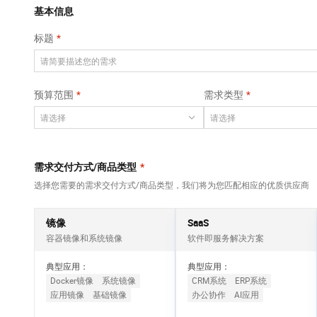
Qwen3-VL-Plus
AI 算法大赛
畅捷通
覆盖公网/内网、递归/权威、移动APP等全场景解析服务
基本信息
网络
安全
视觉 Coding、空间感知、多模态思考等全面升级
AI 产品 免费试用
云开发大赛
Tableau 订阅
标题
大数据开发治理平
可观测
1亿+ 大模型 tokens 和 
中间件
台 DataWorks
入门学习赛
AI空中课堂在线直播课
上云与迁云
140+云产品 免费试用
Data Agent 驱动的一站式 Data+AI 开发治理平台
数据库
堂（旗舰版）
产品新客免费试用，最长1
大模型服务
预算范围
需求类型
企业出海
云防火墙
大数据计算
大模型ACA认证体验
生态解决方案
云原生的云上边界网络安全防护产品
千问AI平台-Token
政企业务
助力企业全员 AI 认知与能
媒体服务
Plan
NEW
行业生态解决方案
个人版上线、团队版降价；千问3.8-Max首发发尝鲜
企业服务与云通信
需求交付方式/商品类型
*
开发者生态解决方案
千问AI平台-模型体验
选择您需要的需求交付方式/商品类型，我们将为您匹配相应的优质供应商
域名与网站
AI 开发和 AI 应用解决
在线体验全尺寸、多种模态的模型效果
方案
终端用户计算
镜像
SaaS
Happy 系列大模型
容器镜像和系统镜像
软件即服务解决方案
Serverless
新一代 AI 视频生成模型，深度适配广告营销等场景
典型应用：
典型应用：
开发工具
Docker镜像
系统镜像
CRM系统
ERP系统
应用镜像
基础镜像
办公协作
AI应用
迁移与运维管理
大模型解决方案