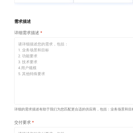
专有云
快速部署 Dify，高效搭
建 AI 应用
依托云原生高可用架构,实现Dify私有化部署
需求描述
10 分钟在聊天系统中
详细需求描述
增加一个 AI 助手
在企业官网、通讯软件中为客户提供 AI 客服
详细的需求描述有助于我们为您匹配更合适的供应商，包括：业务场景和目
交付要求