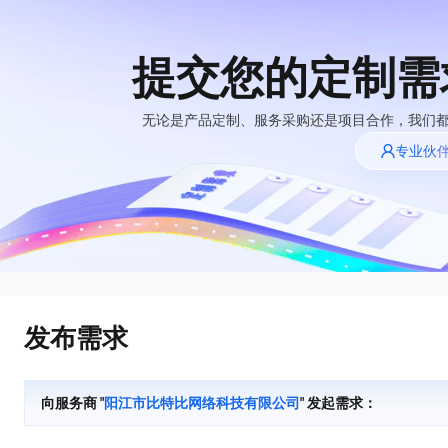
提交您的定制需
大模型
产品
解决方案
权益
定价
云市场
伙伴
服务
了解阿里云
精选产品
精选解决方案
普惠上云
产品定价
精选商城
成为销售伙伴
售前咨询
为什么选择阿里
无论是产品定制、服务采购还是项目合作，我们
千问AI平台
云
了解云产品的定价详情
专业伙
大模型服务平台百
普惠上云 官方力荐
分销伙伴
在线服务
睿译宝，AI翻译排版一步到位
网站建设
NEW
炼
大模型
云服务器38元/年起，超
上传文档即自动完成翻译和格式还原
什么是云计算
咨询伙伴
多端小程序
大模型服务与应用平台
云上成本管理
售后服务
技术领先
官方推荐返现计划
GLM-5.2：长任务时代开源旗舰模型
大模型
精选产品
精选解决方案
Salesforce 国际版订阅
轻量应用服务器
推荐新用户得奖励，单订单
真正可用的 1M 上下文,一次完成代码全链路开发
销售伙伴合作计划
稳定可靠
自助服务
快速构建应用程序和网站，即刻迈出上云第一步
管理和优化成本
友盟天域
人工智能与机器学习
AI
文本生成
云工开物
Hermes Agent，打造自进化智能体
安全合规
无影生态合作计划
在线服务
云数据库 RDS
观测云
高校专属算力普惠，学生认
自主进化，持久记忆，越用越聪明
计算
互联网应用开发
Qwen3.8-Max
全托管，含MySQL、PostgreSQL、SQL Server、MariaDB多引擎
分析师报告
Salesforce On Alibaba
工单服务
HOT
发布需求
Tuya 物联网平台阿里
快速拥有专属 OpenClaw
Cloud Consulting
大数据
容器
智能体时代全能旗舰模型
云版
免费试用
研究报告与白皮书
人工智能平台 PAI
短信专区
让AI从“聊天伙伴”进化为能干活的“数字员工”
Partner 合作计划
大模型
现代化应用
存储
蓝凌 OA
Qwen3.7-Plus
AI 大模型销售与服务
解决方案免费试用 新
一站式AI开发、训练和推理服务
向服务商 "
阳江市比特比网络科技有限公司
" 发起需求：
天池大赛
能看、能想、能动手的多模态智能体模型
生态合作计划
老同享
安全
电子合同
网络与CDN
云解析DNS
最高领取价值200元试用