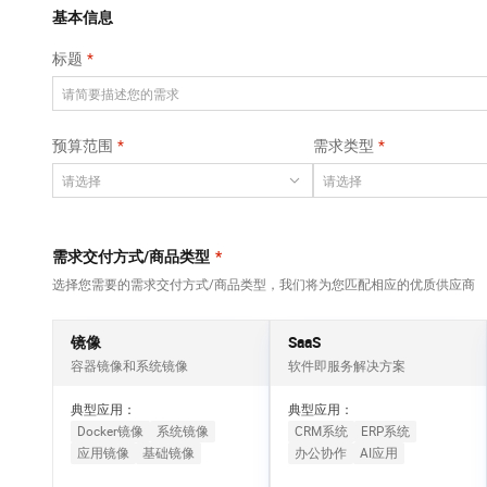
Qwen3-VL-Plus
AI 算法大赛
畅捷通
覆盖公网/内网、递归/权威、移动APP等全场景解析服务
基本信息
网络
安全
视觉 Coding、空间感知、多模态思考等全面升级
AI 产品 免费试用
云开发大赛
Tableau 订阅
标题
大数据开发治理平
可观测
1亿+ 大模型 tokens 和 
中间件
台 DataWorks
入门学习赛
AI空中课堂在线直播课
上云与迁云
140+云产品 免费试用
Data Agent 驱动的一站式 Data+AI 开发治理平台
数据库
堂（旗舰版）
产品新客免费试用，最长1
大模型服务
预算范围
需求类型
企业出海
云防火墙
大数据计算
大模型ACA认证体验
生态解决方案
云原生的云上边界网络安全防护产品
千问AI平台-Token
政企业务
助力企业全员 AI 认知与能
媒体服务
Plan
NEW
行业生态解决方案
个人版上线、团队版降价；千问3.8-Max首发发尝鲜
企业服务与云通信
需求交付方式/商品类型
*
开发者生态解决方案
千问AI平台-模型体验
选择您需要的需求交付方式/商品类型，我们将为您匹配相应的优质供应商
域名与网站
AI 开发和 AI 应用解决
在线体验全尺寸、多种模态的模型效果
方案
终端用户计算
镜像
SaaS
Happy 系列大模型
容器镜像和系统镜像
软件即服务解决方案
Serverless
新一代 AI 视频生成模型，深度适配广告营销等场景
典型应用：
典型应用：
开发工具
Docker镜像
系统镜像
CRM系统
ERP系统
应用镜像
基础镜像
办公协作
AI应用
迁移与运维管理
大模型解决方案