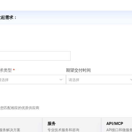
服务生态伙伴
视觉 Coding、空间感知、多模态思考等全面升级
1M上下文，专为长程任务能力而生
云工开物
企业应用
Works
Night Plan 支持 Qwen 3.8-Max
云原生大数据计算服务 MaxCompute
AI 办公
容器服务 Kub
NEW
Red Hat
30+ 款产品免费体验
Data Agent 驱动的一站式 Data+AI 开发治理平台
夜间 5 折，Qwen/Meoo/TokenPlan 客户专享
面向分析的企业级SaaS模式云数据仓库
AI智能应用
提供一站式管
科研合作
ERP
 发起需求：
堂（旗舰版）
SUSE
智能客服
AI 应用构建
大模型原生
CRM
防护产品
2个月
自动承接线索
建站小程序
Qoder
大模型服务平台百炼-应用模版
OA 办公系统
HOT
NEW
面向真实软件
个人版上线、团队版降价；千问3.8-Max首发发尝鲜
丰富多元化的应用模版和解决方案
力提升
财税管理
模板建站
万有无界
大模型服务平台百炼-智能体
400电话
定制建站
的模型效果
灵活可视化地构建企业级 Agent
方案
广告营销
模板小程序
求类型
期望交付时间
秒悟
人工智能平台 PAI
定制小程序
云端极速 AI 
新一代 AI 视频生成模型，深度适配广告营销等场景
AI Native 的算法工程平台，一站式完成建模、训练、推理服务部署
APP 开发
建站系统
为您匹配相应的优质供应商
AI 应用
10分钟微调：让0.6B模型媲美235B模
多模态数据信
型
依托云原生高可用架构,实现Dify私有化部署
服务
API/MCP
用1%尺寸在特定领域达到大模型90%以上效果
服务解决方案
专业技术服务和咨询
API接口和微服