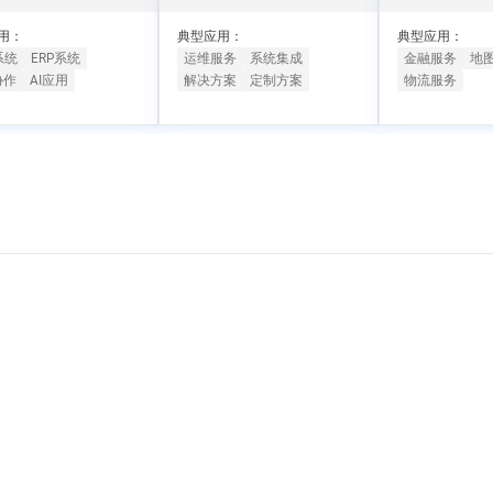
一个 AI 助手
超强辅助，Bol
即刻拥有 DeepSeek-R1 满血版
在企业官网、通讯软件中为客户提供 AI 客服
用：
典型应用：
典型应用：
多种方案随心选，轻松解锁专属 DeepSeek
系统
ERP系统
运维服务
系统集成
金融服务
地
协作
AI应用
解决方案
定制方案
物流服务