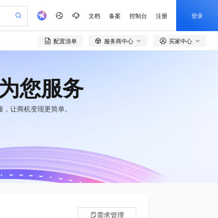
文档
备案
控制台
注册
登录
配置清单
服务商中心
买家中心

验
作计划
器
AI 活动
专业服务
服务伙伴合作计划
开发者社区
加入我们
产品动态
服务平台百炼
阿里云 OPC 创新助力计划
一站式生成采购清单，支持单品或批量购买
可编辑精美 PPT 文稿
S产品伙伴计划（繁花）
峰会
CS
造的大模型服务与应用开发平台
Agency Agents：拥有专属领域专家
AI 生产力先锋
Al MaaS 服务伙伴赋能合作
域名
博文
Careers
至高可申请百万元
为您服务
Qwen3.8-Max 模型上线
 轻松生成专业的 PPT
开启高性价比 AI 编程新体验
弹性可伸缩的云计算服务
先锋实践拓展 AI 生产力的边界
多领域专家智能体,一键组建 AI 虚拟交付团队
Token 补贴，五大权
计划
海大会
伙伴信用分合作计划
商标
问答
社会招聘
益加速 OPC 成功
帕鲁游戏服务器
SS
HappyHorse 打造一站式影视创作平台
飞天发布时刻
HOT
Open Search 向量检索版支
接，让商机变现更简单。
划
备案
电子书
校园招聘
联机服务器，轻松开启游戏
视频创作，一键激活电商全链路生产力
稳定、安全、高性价比、高性能的云存储服务
所见，即是所愿
持视频检索 Pipeline 功能
可视化编排打通从文字构思到成片全链路闭环
更多支持
划
公司注册
镜像站
视频生成
语音识别与合成
 智能体与工作流应用
漫剧工坊：一站式动画创作平台
AI 实训营
应用身份服务 (IDaaS)
合作伙伴培训与认证
划
上云迁移
站生成，高效打造优质广告素材
全接入的云上超级电脑
通过阿里云百炼高效搭建AI应用,助力高效开发
快速生产连贯的高质量长漫剧
从基础到进阶，Agent 创客手把手教你
OpenClaw 管理能力上线
e-1.1-T2V
Qwen3-TTS-Flash
lScope
我要反馈
查询合作伙伴
畅细腻的高质量视频
离线语音合成大模型，多语言方言自适应，低延迟高稳定
n Alibaba Cloud ISV 合作
代维服务
建企业门户网站
10 分钟搭建微信、支付宝小程序
MaxCompute MaxFrame 提
创新加速
ope
登录合作伙伴管理后台
我要建议
站，无忧落地极速上线
以可视化方式快速构建移动和 PC 门户网站
国内短信简单易用，安全可靠，秒级触达，全球覆盖200+国家和地区。
高效部署网站，快速应用到小程序
供自动弹性内存功能
e-1.1-I2V
Cosyvoice-V3-Flash
安全
畅自然，细节丰富
高表现力语音合成大模型，语音克隆听感自然
我要投诉
PolarDB
上云场景组合购
Milvus 弹性伸缩功能新增节
伴
漫剧创作，剧本、分镜、视频高效生成
100%兼容MySQL、PostgreSQL，兼容Oracle，支持集中和分布式
覆盖90%+业务场景，专享组合折扣价
点支持范围
2V
VPN
Fun-ASR
需求管理