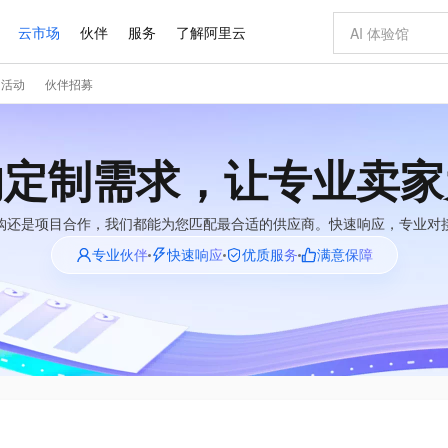
云市场
伙伴
服务
了解阿里云
门活动
伙伴招募
AI 特惠
数据与 API
成为产品伙伴
企业增值服务
最佳实践
价格计算器
AI 场景体
基础软件
产品伙伴合
阿里云认证
市场活动
配置报价
大模型
自助选配和估算价格
步到位
智启 AI 普惠权益
产品生态集成认证中心
企业支持计划
云上春晚
域名与网站
Qwen Audio：打造专属 AI 语音助手
千问官方 MaaS 平台，为开发者和 Agent 而生，新用户赠送 1 亿 + tokens 额度
一句话生成原生
AI Coding
阿里云Maa
2026 阿里云
云服务器 E
为企业打
数据集
Windows
大模型认证
模型
NEW
NEW
的定制需求，让专业卖家
格式还原
值低价云产品抢先购
至高享 1亿+免费 tokens，加速 Al 应用落地
提供智能易用的域名与建站服务
Qwen-Audio-3.0-Realtime 端到端实时语音角色扮演
输入一句话想法,
智能编程，一键
安全可靠、
产品生态伙伴
专家技术服务
云上奥运之旅
弹性计算合作
阿里云中企出
手机三要素
宝塔 Linux
全部认证
价格优势
开源旗舰模型
即刻拥有 DeepSeek-V4-Pro
阿里云 OPC 创新助力计划
千问大模型
一键部署幻兽
AI 电商营销
对象存储 O
大模型
购还是项目合作，我们都能为您匹配最合适的供应商。快速响应，专业对
产品生态伙伴工作台
企业增值服务台
云栖战略参考
云存储合作计
云栖大会
身份实名认证
CentOS
训练营
推动算力普惠，释放技术红利
最高返9万
真正可用的 1M 上下文,一次完成代码全链路开发
快速构建应用程序和网站，即刻迈出上云第一步
轻松解锁专属 DeepSeek-V4-Pro
至高百万元 Token 补贴，加速一人公司成长
多元化、高性能、安全可靠的大模型服务
一键购买专属
从图文生成到
专业伙伴
快速响应
优质服务
满意保障
云上的中国
数据库合作计
活动全景
短信
Docker
图片和
自进化智能体
5 分钟轻松部署专属 QwenPaw
Token Plan 模型订阅计划
数字证书管理服务（原SSL证书）
高效搭建 AI
AI 广告创作
无影云电脑
企业成长
NEW
HOT
信息公告
看见新力量
云网络合作计
OCR 文字识别
JAVA
越聪明
证享300元代金券
全托管，含MySQL、PostgreSQL、SQL Server、MariaDB多引擎
Qwen3.8-Max 首发尝鲜，限时加量 10 倍，夜间低至2折
实现全站HTTPS，呈现可信的WEB访问
从聊天伙伴进化为能主动干活的本地数字员工
图文、视频一
随时随地安
Kimi-K3
HappyHors
NEW
魔搭 Mode
loud
服务实践
官网公告
Kimi 最新旗舰模型，长程编程与推理利器
让文字生成流
金融模力时刻
Salesforce O
版
发票查验
全能环境
Claude Code + GStack 打造工程团队
千问办公，限时限量积分加倍
Qoder
低代码高效构
AI 建站
短信服务
型
NEW
作计划
计划
创新中心
魔搭 ModelSc
健康状态
理服务
让AI从“聊天伙伴”进化为能干活的“数字员工”
安装技能 GStack，拥有专属 AI 工程团队
你的AI工作搭子，覆盖日常办公高频场景
面向真实软件的智能体编程平台
0 代码专业建
客户案例
天气预报查询
操作系统
Deepseek-v4-pro
HappyHors
态合作计划
态智能体模型
旗舰 MoE 大模型，百万上下文与顶尖推理能力
图生视频，流
同享
万小智 AI 建站低至 15元/月
Qoder CN
AI 短剧/漫剧
云原生数据库 
快递物流查询
WordPress
成为服务伙
高校合作
点，立即开启云上创新
覆盖公网/内网、递归/权威、移动APP等全场景解析服务
送.CN域名，送备案服务码
基于千问大模型等，支持代码智能生成、研发智能问答
AI助力短剧
GLM-5.2
Wan2.7-T
Ubuntu