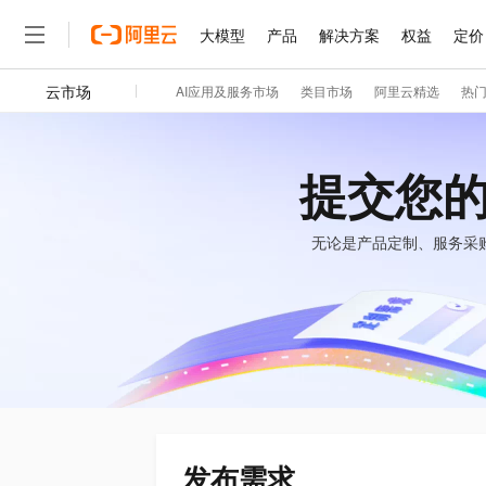
大模型
产品
解决方案
权益
定价
云市场
AI应用及服务市场
类目市场
阿里云精选
热
大模型
产品
解决方案
权益
定价
云市场
伙伴
服务
了解阿里云
精选产品
精选解决方案
普惠上云
产品定价
精选商城
成为销售伙伴
售前咨询
为什么选择阿里云
千问AI平台
了解云产品的定价详情
大模型服务平台百炼
睿译宝，AI翻译排版一
普惠上云 官方力荐
分销伙伴
在线服务
网站建设
什么是云计算
大
提交您
大模型服务与应用平台
上传文档即自动完成翻译和
云服务器38元/年起，超
咨询伙伴
多端小程序
技术领先
云上成本管理
售后服务
轻量应用服务器
GLM-5.2：长任务时代
官方推荐返现计划
大模型
精选产品
精选解决方案
无论是产品定制、服务采
Salesforce 国际版订阅
稳定可靠
管理和优化成本
推荐新用户得奖励，单订单
销售伙伴合作计划
自助服务
友盟天域
安全合规
人工智能与机器学习
AI
文本生成
云数据库 RDS
Hermes Agent，打造
云工开物
无影生态合作计划
在线服务
观测云
分析师报告
自主进化，持久记忆，越用
高校专属算力普惠，学生认
计算
互联网应用开发
Qwen3.8-Max
HOT
Salesforce On Alibaba C
工单服务
智能体时代全能旗舰模型
Tuya 物联网平台阿里云
研究报告与白皮书
人工智能平台 PAI
快速拥有专属 OpenClaw
大模
Consulting Partner 合
大数据
容器
免费试用
短信专区
一站式AI开发、训练和推
蓝凌 OA
Qwen3.7-Plus
AI 大模型销售与服务生
现代化应用
存储
天池大赛
能看、能想、能动手的多模
云解析DNS
解决方案免费试用 新老
电子合同
最高领取价值200元试用
安全
网络与CDN
AI 算法大赛
Qwen3-VL-Plus
发布需求
畅捷通