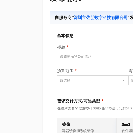
大数据开发治理平台 Data
AI 产品 免费试用
网络
安全
云开发大赛
Tableau 订阅
1亿+ 大模型 tokens 和 
可观测
入门学习赛
向服务商 "
深圳市佐朋数字科技有限公司
"
中间件
AI空中课堂在线直播课
云防火墙
140+云产品 免费试用
大模型服务
上云与迁云
云原生的云上边界网络安全
产品新客免费试用，最长1
数据库
生态解决方案
基本信息
千问AI平台-Token Plan
企业出海
大模型ACA认证体验
大数据计算
标题
助力企业全员 AI 认知与能
行业生态解决方案
政企业务
媒体服务
千问AI平台-模型体验
开发者生态解决方案
在线体验全尺寸、多种模态
企业服务与云通信
AI 开发和 AI 应用解决
预算范围
需
Happy 系列大模型
域名与网站
终端用户计算
需求交付方式/商品类型
*
Serverless
大模型解决方案
选择您需要的需求交付方式/商品类型，我们将
开发工具
快速部署 Dify，高效搭建 
镜像
SaaS
迁移与运维管理
容器镜像和系统镜像
软件即