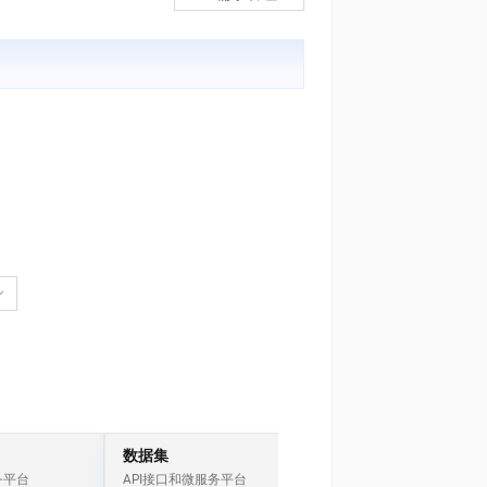
文戏情感细腻自然，动作戏激烈拳拳到肉，实现更强表演能力
支持中英文自由切换，具备更强的噪声鲁棒性
ernetes 版 ACK
云聚AI 严选权益
AI 原生数据库服务发布
SSL 证书
，一键激活高效办公新体验
理容器应用的 K8s 服务
精选AI产品，从模型到应用全链提效
Agent 数据网关
堡垒机
AI 用量加速计划
云原生数据库 PolarDB
应用
防火墙
、识别商机，让客服更高效、服务更出色。
新老同享，达量后返
Agentic Database 发布
千问办公
主机安全
NEW
的智能体编程平台
一站式AI生产力平台
AI 应用及服务市场
伶鹊
企业级人与Agent协作平台，接入和调度多个数字员工
智能客服平台，对话机器人、对话分析、智能外呼
AI 应用
大模型服务平台百炼 - 全妙
大模型
应用创作平台
多模态内容创作工具，已接入 DeepSeek
自然语言处理
数据标注
机器学习
息提取
与 AI 智能体进行实时音视频通话
从文本、图片、视频中提取结构化的属性信息
构建支持视频理解的 AI 音视频实时通话应用
数据集
IoT
务平台
API接口和微服务平台
物联网套件和解决方案