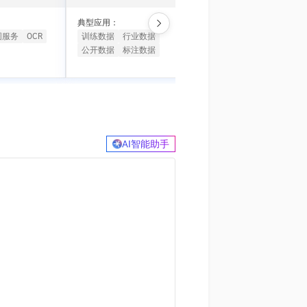
t.diy 一步搞定创意建站
构建大模型应用的安全防护体系
通过自然语言交互简化开发流程,全栈开发支持
通过阿里云安全产品对 AI 应用进行安全防护
典型应用：
典型应用：
图服务
OCR
训练数据
行业数据
智能设备
AI玩具盒子
公开数据
标注数据
AI语音模组
AI软硬件
AI智能助手