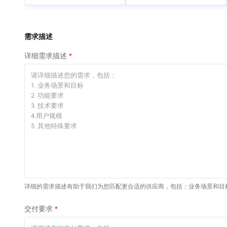
专有云
快速部署 Dify，高效搭
建 AI 应用
依托云原生高可用架构,实现Dify私有化部署
需求描述
10 分钟在聊天系统中
详细需求描述
增加一个 AI 助手
在企业官网、通讯软件中为客户提供 AI 客服
详细的需求描述有助于我们为您匹配更合适的供应商，包括：业务场景和目
交付要求