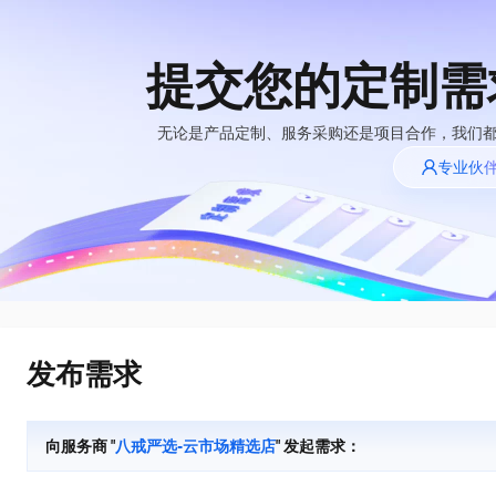
提交您的定制需
大模型
产品
解决方案
权益
定价
云市场
伙伴
服务
了解阿里云
精选产品
精选解决方案
普惠上云
产品定价
精选商城
成为销售伙伴
售前咨询
为什么选择阿里
无论是产品定制、服务采购还是项目合作，我们
千问AI平台
云
了解云产品的定价详情
专业伙
大模型服务平台百
普惠上云 官方力荐
分销伙伴
在线服务
睿译宝，AI翻译排版一步到位
网站建设
NEW
炼
大模型
云服务器38元/年起，超
上传文档即自动完成翻译和格式还原
什么是云计算
咨询伙伴
多端小程序
大模型服务与应用平台
云上成本管理
售后服务
技术领先
官方推荐返现计划
GLM-5.2：长任务时代开源旗舰模型
大模型
精选产品
精选解决方案
Salesforce 国际版订阅
轻量应用服务器
推荐新用户得奖励，单订单
真正可用的 1M 上下文,一次完成代码全链路开发
销售伙伴合作计划
稳定可靠
自助服务
快速构建应用程序和网站，即刻迈出上云第一步
管理和优化成本
友盟天域
人工智能与机器学习
AI
文本生成
云工开物
Hermes Agent，打造自进化智能体
安全合规
无影生态合作计划
在线服务
云数据库 RDS
观测云
高校专属算力普惠，学生认
自主进化，持久记忆，越用越聪明
计算
互联网应用开发
Qwen3.8-Max
全托管，含MySQL、PostgreSQL、SQL Server、MariaDB多引擎
分析师报告
Salesforce On Alibaba
工单服务
HOT
发布需求
Tuya 物联网平台阿里
快速拥有专属 OpenClaw
Cloud Consulting
大数据
容器
智能体时代全能旗舰模型
云版
免费试用
研究报告与白皮书
人工智能平台 PAI
短信专区
让AI从“聊天伙伴”进化为能干活的“数字员工”
Partner 合作计划
大模型
现代化应用
存储
蓝凌 OA
Qwen3.7-Plus
AI 大模型销售与服务
解决方案免费试用 新
一站式AI开发、训练和推理服务
向服务商 "
八戒严选-云市场精选店
" 发起需求：
天池大赛
能看、能想、能动手的多模态智能体模型
生态合作计划
老同享
安全
电子合同
网络与CDN
云解析DNS
最高领取价值200元试用