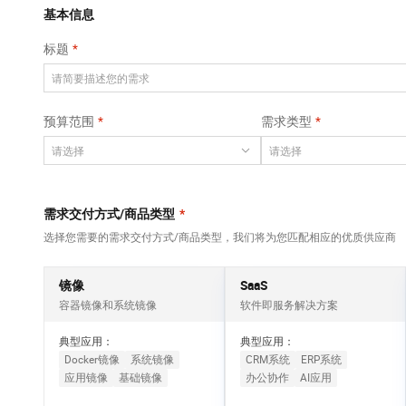
Qwen3-VL-Plus
AI 算法大赛
畅捷通
覆盖公网/内网、递归/权威、移动APP等全场景解析服务
基本信息
网络
安全
视觉 Coding、空间感知、多模态思考等全面升级
AI 产品 免费试用
云开发大赛
Tableau 订阅
标题
大数据开发治理平
可观测
1亿+ 大模型 tokens 和 
中间件
台 DataWorks
入门学习赛
AI空中课堂在线直播课
上云与迁云
140+云产品 免费试用
Data Agent 驱动的一站式 Data+AI 开发治理平台
数据库
堂（旗舰版）
产品新客免费试用，最长1
大模型服务
预算范围
需求类型
企业出海
云防火墙
大数据计算
大模型ACA认证体验
生态解决方案
云原生的云上边界网络安全防护产品
千问AI平台-Token
政企业务
助力企业全员 AI 认知与能
媒体服务
Plan
NEW
行业生态解决方案
个人版上线、团队版降价；千问3.8-Max首发发尝鲜
企业服务与云通信
需求交付方式/商品类型
*
开发者生态解决方案
千问AI平台-模型体验
选择您需要的需求交付方式/商品类型，我们将为您匹配相应的优质供应商
域名与网站
AI 开发和 AI 应用解决
在线体验全尺寸、多种模态的模型效果
方案
终端用户计算
镜像
SaaS
Happy 系列大模型
容器镜像和系统镜像
软件即服务解决方案
Serverless
新一代 AI 视频生成模型，深度适配广告营销等场景
典型应用：
典型应用：
开发工具
Docker镜像
系统镜像
CRM系统
ERP系统
应用镜像
基础镜像
办公协作
AI应用
迁移与运维管理
大模型解决方案