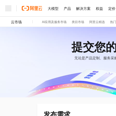
大模型
产品
解决方案
权益
定价
云市场
AI应用及服务市场
类目市场
阿里云精选
热
大模型
产品
解决方案
权益
定价
云市场
伙伴
服务
了解阿里云
精选产品
精选解决方案
普惠上云
产品定价
精选商城
成为销售伙伴
售前咨询
为什么选择阿里云
千问AI平台
了解云产品的定价详情
大模型服务平台百炼
睿译宝，AI翻译排版一
普惠上云 官方力荐
分销伙伴
在线服务
网站建设
什么是云计算
大
提交您
大模型服务与应用平台
上传文档即自动完成翻译和
云服务器38元/年起，超
咨询伙伴
多端小程序
技术领先
云上成本管理
售后服务
轻量应用服务器
GLM-5.2：长任务时代
官方推荐返现计划
大模型
精选产品
精选解决方案
无论是产品定制、服务采
Salesforce 国际版订阅
稳定可靠
管理和优化成本
推荐新用户得奖励，单订单
销售伙伴合作计划
自助服务
友盟天域
安全合规
人工智能与机器学习
AI
文本生成
云数据库 RDS
Hermes Agent，打造
云工开物
无影生态合作计划
在线服务
观测云
分析师报告
自主进化，持久记忆，越用
高校专属算力普惠，学生认
计算
互联网应用开发
Qwen3.8-Max
HOT
Salesforce On Alibaba C
工单服务
智能体时代全能旗舰模型
Tuya 物联网平台阿里云
研究报告与白皮书
人工智能平台 PAI
快速拥有专属 OpenClaw
大模
Consulting Partner 合
大数据
容器
免费试用
短信专区
一站式AI开发、训练和推
蓝凌 OA
Qwen3.7-Plus
AI 大模型销售与服务生
现代化应用
存储
天池大赛
能看、能想、能动手的多模
云解析DNS
解决方案免费试用 新老
电子合同
最高领取价值200元试用
安全
网络与CDN
AI 算法大赛
Qwen3-VL-Plus
发布需求
畅捷通