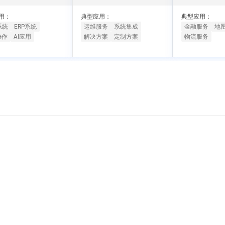
一个 AI 助手
超强辅助，Bol
即刻拥有 DeepSeek-R1 满血版
在企业官网、通讯软件中为客户提供 AI 客服
用：
典型应用：
典型应用：
多种方案随心选，轻松解锁专属 DeepSeek
系统
ERP系统
运维服务
系统集成
金融服务
地
协作
AI应用
解决方案
定制方案
物流服务