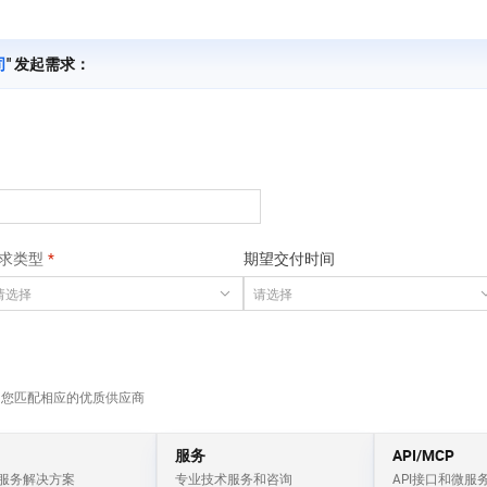
服务生态伙伴
视觉 Coding、空间感知、多模态思考等全面升级
1M上下文，专为长程任务能力而生
云工开物
企业应用
Works
Night Plan 支持 Qwen 3.8-Max
云原生大数据计算服务 MaxCompute
AI 办公
容器服务 Kub
NEW
Red Hat
30+ 款产品免费体验
Data Agent 驱动的一站式 Data+AI 开发治理平台
夜间 5 折，Qwen/Meoo/TokenPlan 客户专享
面向分析的企业级SaaS模式云数据仓库
AI智能应用
提供一站式管
科研合作
ERP
司
" 发起需求：
堂（旗舰版）
SUSE
智能客服
AI 应用构建
大模型原生
CRM
防护产品
2个月
自动承接线索
建站小程序
Qoder
大模型服务平台百炼-应用模版
OA 办公系统
HOT
NEW
面向真实软件
个人版上线、团队版降价；千问3.8-Max首发发尝鲜
丰富多元化的应用模版和解决方案
力提升
财税管理
模板建站
万有无界
大模型服务平台百炼-智能体
400电话
定制建站
的模型效果
灵活可视化地构建企业级 Agent
方案
广告营销
模板小程序
求类型
期望交付时间
秒悟
人工智能平台 PAI
定制小程序
云端极速 AI 
新一代 AI 视频生成模型，深度适配广告营销等场景
AI Native 的算法工程平台，一站式完成建模、训练、推理服务部署
APP 开发
建站系统
为您匹配相应的优质供应商
AI 应用
10分钟微调：让0.6B模型媲美235B模
多模态数据信
型
依托云原生高可用架构,实现Dify私有化部署
服务
API/MCP
用1%尺寸在特定领域达到大模型90%以上效果
服务解决方案
专业技术服务和咨询
API接口和微服