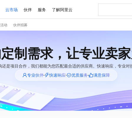
云市场
伙伴
服务
了解阿里云
门活动
伙伴招募
AI 特惠
数据与 API
成为产品伙伴
企业增值服务
最佳实践
价格计算器
AI 场景体
基础软件
产品伙伴合
阿里云认证
市场活动
配置报价
大模型
自助选配和估算价格
步到位
智启 AI 普惠权益
产品生态集成认证中心
企业支持计划
云上春晚
域名与网站
Qwen Audio：打造专属 AI 语音助手
千问官方 MaaS 平台，为开发者和 Agent 而生，新用户赠送 1 亿 + tokens 额度
一句话生成原生
AI Coding
阿里云Maa
2026 阿里云
云服务器 E
为企业打
数据集
Windows
大模型认证
模型
NEW
NEW
的定制需求，让专业卖家
格式还原
值低价云产品抢先购
至高享 1亿+免费 tokens，加速 Al 应用落地
提供智能易用的域名与建站服务
Qwen-Audio-3.0-Realtime 端到端实时语音角色扮演
输入一句话想法,
智能编程，一键
安全可靠、
产品生态伙伴
专家技术服务
云上奥运之旅
弹性计算合作
阿里云中企出
手机三要素
宝塔 Linux
全部认证
价格优势
开源旗舰模型
即刻拥有 DeepSeek-V4-Pro
阿里云 OPC 创新助力计划
千问大模型
一键部署幻兽
AI 电商营销
对象存储 O
大模型
购还是项目合作，我们都能为您匹配最合适的供应商。快速响应，专业对
产品生态伙伴工作台
企业增值服务台
云栖战略参考
云存储合作计
云栖大会
身份实名认证
CentOS
训练营
推动算力普惠，释放技术红利
最高返9万
真正可用的 1M 上下文,一次完成代码全链路开发
快速构建应用程序和网站，即刻迈出上云第一步
轻松解锁专属 DeepSeek-V4-Pro
至高百万元 Token 补贴，加速一人公司成长
多元化、高性能、安全可靠的大模型服务
一键购买专属
从图文生成到
专业伙伴
快速响应
优质服务
满意保障
云上的中国
数据库合作计
活动全景
短信
Docker
图片和
自进化智能体
5 分钟轻松部署专属 QwenPaw
Token Plan 模型订阅计划
数字证书管理服务（原SSL证书）
高效搭建 AI
AI 广告创作
无影云电脑
企业成长
NEW
HOT
信息公告
看见新力量
云网络合作计
OCR 文字识别
JAVA
越聪明
证享300元代金券
全托管，含MySQL、PostgreSQL、SQL Server、MariaDB多引擎
Qwen3.8-Max 首发尝鲜，限时加量 10 倍，夜间低至2折
实现全站 HTTPS，呈现可信的 Web 访问
从聊天伙伴进化为能主动干活的本地数字员工
图文、视频一
随时随地安
Kimi-K3
HappyHors
NEW
魔搭 Mode
loud
服务实践
官网公告
Kimi 最新旗舰模型，长程编程与推理利器
让文字生成流
金融模力时刻
Salesforce O
版
发票查验
全能环境
Claude Code + GStack 打造工程团队
千问办公，限时限量积分加倍
Qoder
低代码高效构
AI 建站
短信服务
型
NEW
作计划
计划
创新中心
魔搭 ModelSc
健康状态
理服务
让AI从“聊天伙伴”进化为能干活的“数字员工”
安装技能 GStack，拥有专属 AI 工程团队
你的AI工作搭子，覆盖日常办公高频场景
面向真实软件的智能体编程平台
0 代码专业建
客户案例
天气预报查询
操作系统
Deepseek-v4-pro
HappyHors
态合作计划
态智能体模型
旗舰 MoE 大模型，百万上下文与顶尖推理能力
图生视频，流
同享
万小智 AI 建站低至 15元/月
Qoder CN
AI 短剧/漫剧
云原生数据库 
快递物流查询
WordPress
成为服务伙
高校合作
点，立即开启云上创新
覆盖公网/内网、递归/权威、移动APP等全场景解析服务
送.CN域名，送备案服务码
基于千问大模型等，支持代码智能生成、研发智能问答
AI助力短剧
GLM-5.2
Wan2.7-T
Ubuntu