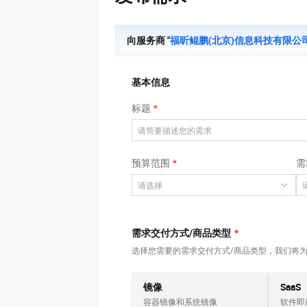
大数据开发治理平台 Data
AI 产品 免费试用
网络
安全
云开发大赛
Tableau 订阅
1亿+ 大模型 tokens 和 
可观测
入门学习赛
向服务商 "
福昕鲲鹏(北京)信息科技有限公
中间件
AI空中课堂在线直播课
云防火墙
140+云产品 免费试用
大模型服务
上云与迁云
云原生的云上边界网络安全
产品新客免费试用，最长1
数据库
生态解决方案
基本信息
千问AI平台-Token Plan
企业出海
大模型ACA认证体验
大数据计算
标题
助力企业全员 AI 认知与能
行业生态解决方案
政企业务
媒体服务
千问AI平台-模型体验
开发者生态解决方案
在线体验全尺寸、多种模态
企业服务与云通信
AI 开发和 AI 应用解决
预算范围
需
Happy 系列大模型
域名与网站
终端用户计算
需求交付方式/商品类型
*
Serverless
大模型解决方案
选择您需要的需求交付方式/商品类型，我们将
开发工具
快速部署 Dify，高效搭建 
镜像
SaaS
迁移与运维管理
容器镜像和系统镜像
软件即