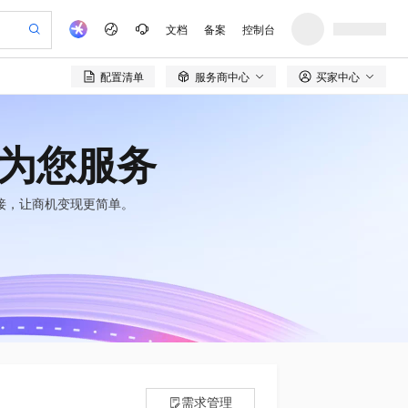
文档
备案
控制台
配置清单
服务商中心
买家中心

验
作计划
器
AI 活动
专业服务
服务伙伴合作计划
开发者社区
加入我们
产品动态
服务平台百炼
阿里云 OPC 创新助力计划
一站式生成采购清单，支持单品或批量购买
可编辑精美 PPT 文稿
S产品伙伴计划（繁花）
峰会
CS
造的大模型服务与应用开发平台
Agency Agents：拥有专属领域专家
AI 生产力先锋
Al MaaS 服务伙伴赋能合作
域名
博文
Careers
PolarDB Agentic Database
至高可申请百万元
为您服务
 轻松生成专业的 PPT
开启高性价比 AI 编程新体验
弹性可伸缩的云计算服务
先锋实践拓展 AI 生产力的边界
发布
多领域专家智能体,一键组建 AI 虚拟交付团队
Token 补贴，五大权
计划
海大会
伙伴信用分合作计划
商标
问答
社会招聘
益加速 OPC 成功
帕鲁游戏服务器
SS
HappyHorse 打造一站式影视创作平台
飞天发布时刻
HOT
秒悟 Meoo CLI 支持一键部
接，让商机变现更简单。
划
备案
电子书
校园招聘
联机服务器，轻松开启游戏
视频创作，一键激活电商全链路生产力
稳定、安全、高性价比、高性能的云存储服务
所见，即是所愿
署项目至阿里云账号
可视化编排打通从文字构思到成片全链路闭环
更多支持
划
公司注册
镜像站
视频生成
语音识别与合成
 智能体与工作流应用
漫剧工坊：一站式动画创作平台
AI 实训营
Flink OSS 支持
合作伙伴培训与认证
划
上云迁移
站生成，高效打造优质广告素材
全接入的云上超级电脑
通过阿里云百炼高效搭建AI应用,助力高效开发
快速生产连贯的高质量长漫剧
从基础到进阶，Agent 创客手把手教你
AssumeRole 角色自定义
e-1.1-T2V
Qwen3-TTS-Flash
lScope
我要反馈
查询合作伙伴
畅细腻的高质量视频
离线语音合成大模型，多语言方言自适应，低延迟高稳定
n Alibaba Cloud ISV 合作
代维服务
建企业门户网站
10 分钟搭建微信、支付宝小程序
百炼 Qwen3.7-Flash 系列模
创新加速
ope
登录合作伙伴管理后台
我要建议
站，无忧落地极速上线
以可视化方式快速构建移动和 PC 门户网站
国内短信简单易用，安全可靠，秒级触达，全球覆盖200+国家和地区。
高效部署网站，快速应用到小程序
型发布
e-1.1-I2V
Cosyvoice-V3-Flash
安全
畅自然，细节丰富
高表现力语音合成大模型，语音克隆听感自然
我要投诉
PolarDB
上云场景组合购
伴
Qoder CN V1.7.0 发布
漫剧创作，剧本、分镜、视频高效生成
100%兼容MySQL、PostgreSQL，兼容Oracle，支持集中和分布式
覆盖90%+业务场景，专享组合折扣价
2V
VPN
Fun-ASR
需求管理