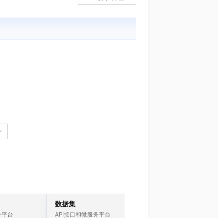
文戏情感细腻自然，动作戏激烈拳拳到肉，实现更强表演能力
支持中英文自由切换，具备更强的噪声鲁棒性
ernetes 版 ACK
云聚AI 严选权益
云安全中心 AI BAS 智能自动
SSL 证书
，一键激活高效办公新体验
理容器应用的 K8s 服务
精选AI产品，从模型到应用全链提效
化模拟渗透攻击产品发布
堡垒机
AI 用量加速计划
DataWorks ChatBI 会话支持
应用
防火墙
、识别商机，让客服更高效、服务更出色。
新老同享，达量后返
上传临时文件分析
千问办公
主机安全
NEW
的智能体编程平台
一站式AI生产力平台
AI 应用及服务市场
伶鹊
企业级人与Agent协作平台，接入和调度多个数字员工
智能客服平台，对话机器人、对话分析、智能外呼
AI 应用
大模型服务平台百炼 - 全妙
大模型
应用创作平台
多模态内容创作工具，已接入 DeepSeek
自然语言处理
数据标注
机器学习
息提取
与 AI 智能体进行实时音视频通话
从文本、图片、视频中提取结构化的属性信息
构建支持视频理解的 AI 音视频实时通话应用
数据集
IoT
务平台
API接口和微服务平台
物联网套件和解决方案