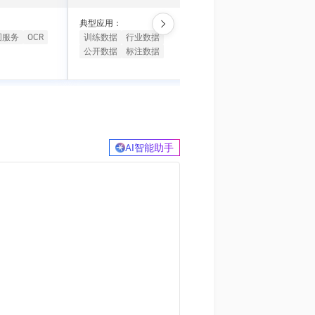
t.diy 一步搞定创意建站
构建大模型应用的安全防护体系
通过自然语言交互简化开发流程,全栈开发支持
通过阿里云安全产品对 AI 应用进行安全防护
典型应用：
典型应用：
图服务
OCR
训练数据
行业数据
智能设备
AI玩具盒子
公开数据
标注数据
AI语音模组
AI软硬件
AI智能助手