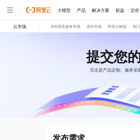
大模型
产品
解决方案
权益
定价
云市场
AI应用及服务市场
类目市场
阿里云精选
热
大模型
产品
解决方案
权益
定价
云市场
伙伴
服务
了解阿里云
精选产品
精选解决方案
普惠上云
产品定价
精选商城
成为销售伙伴
售前咨询
为什么选择阿里云
千问AI平台
了解云产品的定价详情
大模型服务平台百炼
千问办公，解锁你的工作
普惠上云 官方力荐
分销伙伴
在线服务
网站建设
什么是云计算
大
提交您
大模型服务与应用平台
企业级Agent产品，直接
云服务器38元/年起，超
咨询伙伴
多端小程序
技术领先
云上成本管理
售后服务
轻量应用服务器
Agency Agents：拥
官方推荐返现计划
大模型
精选产品
精选解决方案
无论是产品定制、服务采
Salesforce 国际版订阅
稳定可靠
管理和优化成本
推荐新用户得奖励，单订单
销售伙伴合作计划
自助服务
友盟天域
安全合规
人工智能与机器学习
AI
文本生成
云数据库 RDS
HappyHorse 打造一
云工开物
无影生态合作计划
在线服务
观测云
分析师报告
高校专属算力普惠，学生认
计算
互联网应用开发
Qwen3.8-Max
HOT
Salesforce On Alibaba C
工单服务
智能体时代全能旗舰模型
Tuya 物联网平台阿里云
研究报告与白皮书
人工智能平台 PAI
快速拥有专属 OpenClaw
大模
Consulting Partner 合
大数据
容器
免费试用
短信专区
一站式AI开发、训练和推
蓝凌 OA
Qwen3.7-Plus
AI 大模型销售与服务生
现代化应用
存储
天池大赛
能看、能想、能动手的多模
云解析DNS
解决方案免费试用 新老
电子合同
最高领取价值200元试用
安全
网络与CDN
AI 算法大赛
Qwen3-VL-Plus
发布需求
畅捷通