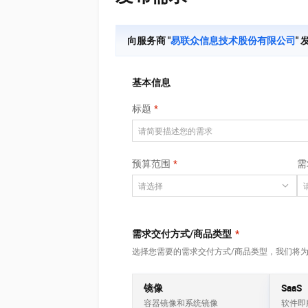
大数据开发治理平台 Data
AI 产品 免费试用
网络
安全
云开发大赛
Tableau 订阅
1亿+ 大模型 tokens 和 
可观测
入门学习赛
向服务商 "
易联众信息技术股份有限公司
"
中间件
AI空中课堂在线直播课
云防火墙
140+云产品 免费试用
大模型服务
上云与迁云
云原生的云上边界网络安全
产品新客免费试用，最长1
数据库
生态解决方案
基本信息
千问AI平台-Token Plan
企业出海
大模型ACA认证体验
大数据计算
标题
助力企业全员 AI 认知与能
行业生态解决方案
政企业务
媒体服务
千问AI平台-模型体验
开发者生态解决方案
在线体验全尺寸、多种模态
企业服务与云通信
AI 开发和 AI 应用解决
预算范围
需
Happy 系列大模型
域名与网站
终端用户计算
需求交付方式/商品类型
*
Serverless
大模型解决方案
选择您需要的需求交付方式/商品类型，我们将
开发工具
快速部署 Dify，高效搭建 
镜像
SaaS
迁移与运维管理
容器镜像和系统镜像
软件即