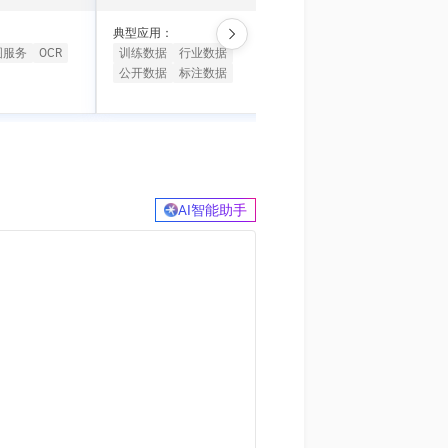
t.diy 一步搞定创意建站
构建大模型应用的安全防护体系
通过自然语言交互简化开发流程,全栈开发支持
通过阿里云安全产品对 AI 应用进行安全防护
典型应用：
典型应用：
图服务
OCR
训练数据
行业数据
智能设备
AI玩具盒子
公开数据
标注数据
AI语音模组
AI软硬件
AI智能助手