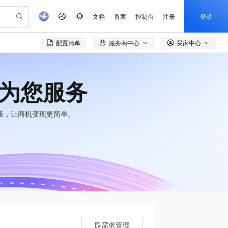
文档
备案
控制台
注册
登录
配置清单
服务商中心
买家中心

验
作计划
器
AI 活动
专业服务
服务伙伴合作计划
开发者社区
加入我们
产品动态
服务平台百炼
阿里云 OPC 创新助力计划
一站式生成采购清单，支持单品或批量购买
io：打造专属 AI 语音助手
S产品伙伴计划（繁花）
峰会
CS
造的大模型服务与应用开发平台
一句话生成原生可编辑精美 PPT 文稿
AI 生产力先锋
Al MaaS 服务伙伴赋能合作
域名
博文
Careers
至高可申请百万元
为您服务
Qwen3.8-Max 模型上线
开启高性价比 AI 编程新体验
弹性可伸缩的云计算服务
Qwen-Audio-3.0-Realtime 端到端实时语音角色扮演
输入一句话想法, 轻松生成专业的 PPT
先锋实践拓展 AI 生产力的边界
Token 补贴，五大权
计划
海大会
伙伴信用分合作计划
商标
问答
社会招聘
益加速 OPC 成功
eek-V4-Pro
SS
一键部署幻兽帕鲁游戏服务器
飞天发布时刻
HOT
Open Search 向量检索版支
接，让商机变现更简单。
划
备案
电子书
校园招聘
pSeek-V4-Pro
视频创作，一键激活电商全链路生产力
稳定、安全、高性价比、高性能的云存储服务
一键购买专属联机服务器，轻松开启游戏
所见，即是所愿
持视频检索 Pipeline 功能
更多支持
划
公司注册
镜像站
视频生成
语音识别与合成
专属 QwenPaw
漫剧工坊：一站式动画创作平台
AI 实训营
HOT
应用身份服务 (IDaaS)
合作伙伴培训与认证
划
上云迁移
站生成，高效打造优质广告素材
全接入的云上超级电脑
从聊天伙伴进化为能主动干活的本地数字员工
快速生产连贯的高质量长漫剧
从基础到进阶，Agent 创客手把手教你
OpenClaw 管理能力上线
e-1.1-T2V
Qwen3-TTS-Flash
lScope
我要反馈
查询合作伙伴
畅细腻的高质量视频
离线语音合成大模型，多语言方言自适应，低延迟高稳定
n Alibaba Cloud ISV 合作
代维服务
建企业门户网站
10 分钟搭建微信、支付宝小程序
MaxCompute MaxFrame 提
创新加速
ope
登录合作伙伴管理后台
我要建议
站，无忧落地极速上线
以可视化方式快速构建移动和 PC 门户网站
国内短信简单易用，安全可靠，秒级触达，全球覆盖200+国家和地区。
高效部署网站，快速应用到小程序
供自动弹性内存功能
e-1.1-I2V
Cosyvoice-V3-Flash
安全
畅自然，细节丰富
高表现力语音合成大模型，语音克隆听感自然
我要投诉
PolarDB
上云场景组合购
Milvus 弹性伸缩功能新增节
伴
漫剧创作，剧本、分镜、视频高效生成
100%兼容MySQL、PostgreSQL，兼容Oracle，支持集中和分布式
覆盖90%+业务场景，专享组合折扣价
点支持范围
2V
VPN
Fun-ASR
需求管理