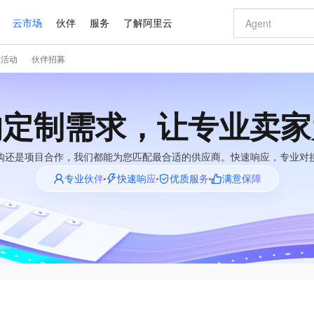
云市场
伙伴
服务
了解阿里云
门活动
伙伴招募
AI 特惠
数据与 API
成为产品伙伴
企业增值服务
最佳实践
价格计算器
AI 场景体
基础软件
产品伙伴合
阿里云认证
市场活动
配置报价
大模型
自助选配和估算价格
新方式
睿译宝，AI翻译排版一步到位
智启 AI 普惠权益
产品生态集成认证中心
企业支持计划
云上春晚
域名与网站
千问官方 MaaS 平台，为开发者和 Agent 而生，新用户赠送 1 亿 + tokens 额度
Qwen Aud
AI Coding
阿里云Maa
2026 阿里云
云服务器 E
为企业打
数据集
Windows
大模型认证
模型
NEW
NEW
的定制需求，让专业卖家
交付可用成果
值低价云产品抢先购
上传文档即自动完成翻译和格式还原
至高享 1亿+免费 tokens，加速 Al 应用落地
提供智能易用的域名与建站服务
智能编程，一键
安全可靠、
产品生态伙伴
专家技术服务
云上奥运之旅
弹性计算合作
阿里云中企出
手机三要素
宝塔 Linux
全部认证
价格优势
有专属领域专家
GLM-5.2：长任务时代开源旗舰模型
阿里云 OPC 创新助力计划
千问大模型
即刻拥有 DeepS
AI 电商营销
对象存储 O
大模型
购还是项目合作，我们都能为您匹配最合适的供应商。快速响应，专业对
产品生态伙伴工作台
企业增值服务台
云栖战略参考
云存储合作计
云栖大会
身份实名认证
CentOS
训练营
推动算力普惠，释放技术红利
最高返9万
多领域专家智能体,一键组建 AI 虚拟交付团队
快速构建应用程序和网站，即刻迈出上云第一步
至高百万元 Token 补贴，加速一人公司成长
多元化、高性能、安全可靠的大模型服务
真正可用的 1M 上下文,一次完成代码全链路开发
轻松解锁专属 Dee
从图文生成到
专业伙伴
快速响应
优质服务
满意保障
云上的中国
数据库合作计
活动全景
短信
Docker
图片和
站式影视创作平台
Hermes Agent，打造自进化智能体
Token Plan 模型订阅计划
数字证书管理服务（原SSL证书）
5 分钟轻松部署
AI 广告创作
无影云电脑
企业成长
NEW
信息公告
看见新力量
云网络合作计
OCR 文字识别
JAVA
证享300元代金券
可视化编排打通从文字构思到成片全链路闭环
全托管，含MySQL、PostgreSQL、SQL Server、MariaDB多引擎
自主进化，持久记忆，越用越聪明
Qwen3.8-Max 首发尝鲜，限时加量 10 倍，夜间低至2折
实现全站HTTPS，呈现可信的WEB访问
图文、视频一
随时随地安
Kimi-K3
HappyHors
NEW
魔搭 Mode
loud
服务实践
官网公告
Kimi 最新旗舰模型，长程编程与推理利器
让文字生成流
金融模力时刻
Salesforce O
版
发票查验
全能环境
Claude Code + GStack 打造工程团队
千问办公，限时限量积分加倍
Qoder
低代码高效构
AI 建站
短信服务
型
NEW
作计划
计划
创新中心
魔搭 ModelSc
健康状态
理服务
让AI从“聊天伙伴”进化为能干活的“数字员工”
安装技能 GStack，拥有专属 AI 工程团队
你的AI工作搭子，覆盖日常办公高频场景
面向真实软件的智能体编程平台
0 代码专业建
客户案例
天气预报查询
操作系统
Deepseek-v4-pro
HappyHors
态合作计划
态智能体模型
旗舰 MoE 大模型，百万上下文与顶尖推理能力
图生视频，流
同享
万小智 AI 建站低至 15元/月
Qoder CN
AI 短剧/漫剧
云原生数据库 
快递物流查询
WordPress
成为服务伙
高校合作
点，立即开启云上创新
覆盖公网/内网、递归/权威、移动APP等全场景解析服务
送.CN域名，送备案服务码
基于千问大模型等，支持代码智能生成、研发智能问答
AI助力短剧
GLM-5.2
Wan2.7-T
Ubuntu