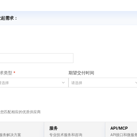
服务生态伙伴
视觉 Coding、空间感知、多模态思考等全面升级
1M上下文，专为长程任务能力而生
云工开物
企业应用
Works
Night Plan 支持 Qwen 3.8-Max
云原生大数据计算服务 MaxCompute
AI 办公
容器服务 Kub
NEW
Red Hat
30+ 款产品免费体验
Data Agent 驱动的一站式 Data+AI 开发治理平台
夜间 5 折，Qwen/Meoo/TokenPlan 客户专享
面向分析的企业级SaaS模式云数据仓库
AI智能应用
提供一站式管
科研合作
ERP
 发起需求：
堂（旗舰版）
SUSE
智能客服
AI 应用构建
大模型原生
CRM
防护产品
2个月
自动承接线索
建站小程序
Qoder
大模型服务平台百炼-应用模版
OA 办公系统
HOT
NEW
面向真实软件
个人版上线、团队版降价；千问3.8-Max首发发尝鲜
丰富多元化的应用模版和解决方案
力提升
财税管理
模板建站
万有无界
大模型服务平台百炼-智能体
400电话
定制建站
的模型效果
灵活可视化地构建企业级 Agent
方案
广告营销
模板小程序
求类型
期望交付时间
秒悟
人工智能平台 PAI
定制小程序
云端极速 AI 
新一代 AI 视频生成模型，深度适配广告营销等场景
AI Native 的算法工程平台，一站式完成建模、训练、推理服务部署
APP 开发
建站系统
为您匹配相应的优质供应商
AI 应用
10分钟微调：让0.6B模型媲美235B模
多模态数据信
型
依托云原生高可用架构,实现Dify私有化部署
服务
API/MCP
用1%尺寸在特定领域达到大模型90%以上效果
服务解决方案
专业技术服务和咨询
API接口和微服