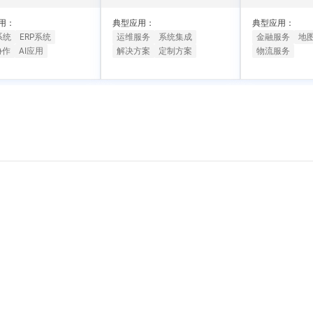
一个 AI 助手
超强辅助，Bol
即刻拥有 DeepSeek-R1 满血版
在企业官网、通讯软件中为客户提供 AI 客服
用：
典型应用：
典型应用：
多种方案随心选，轻松解锁专属 DeepSeek
系统
ERP系统
运维服务
系统集成
金融服务
地
协作
AI应用
解决方案
定制方案
物流服务