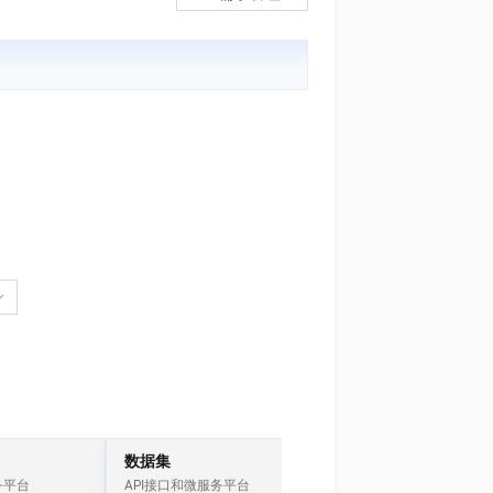
文戏情感细腻自然，动作戏激烈拳拳到肉，实现更强表演能力
支持中英文自由切换，具备更强的噪声鲁棒性
ernetes 版 ACK
云聚AI 严选权益
AI 原生数据库服务发布
SSL 证书
，一键激活高效办公新体验
理容器应用的 K8s 服务
精选AI产品，从模型到应用全链提效
Agent 数据网关
堡垒机
AI 用量加速计划
云原生数据库 PolarDB
应用
防火墙
、识别商机，让客服更高效、服务更出色。
新老同享，达量后返
Agentic Database 发布
千问办公
主机安全
NEW
的智能体编程平台
一站式AI生产力平台
AI 应用及服务市场
伶鹊
企业级人与Agent协作平台，接入和调度多个数字员工
智能客服平台，对话机器人、对话分析、智能外呼
AI 应用
大模型服务平台百炼 - 全妙
大模型
应用创作平台
多模态内容创作工具，已接入 DeepSeek
自然语言处理
数据标注
机器学习
息提取
与 AI 智能体进行实时音视频通话
从文本、图片、视频中提取结构化的属性信息
构建支持视频理解的 AI 音视频实时通话应用
数据集
IoT
务平台
API接口和微服务平台
物联网套件和解决方案