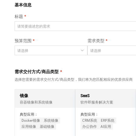
Qwen3-VL-Plus
AI 算法大赛
畅捷通
覆盖公网/内网、递归/权威、移动APP等全场景解析服务
基本信息
网络
安全
视觉 Coding、空间感知、多模态思考等全面升级
AI 产品 免费试用
云开发大赛
Tableau 订阅
标题
大数据开发治理平
可观测
1亿+ 大模型 tokens 和 
中间件
台 DataWorks
入门学习赛
AI空中课堂在线直播课
上云与迁云
140+云产品 免费试用
Data Agent 驱动的一站式 Data+AI 开发治理平台
数据库
堂（旗舰版）
产品新客免费试用，最长1
大模型服务
预算范围
需求类型
企业出海
容器服务
大数据计算
Kubernetes 版
大模型ACA认证体验
生态解决方案
千问AI平台-Token
ACK
政企业务
助力企业全员 AI 认知与能
媒体服务
Plan
NEW
提供一站式管理容器应用的 K8s 服务
行业生态解决方案
个人版上线、团队版降价；千问3.8-Max首发发尝鲜
企业服务与云通信
需求交付方式/商品类型
*
开发者生态解决方案
千问AI平台-模型体验
选择您需要的需求交付方式/商品类型，我们将为您匹配相应的优质供应商
域名与网站
AI 开发和 AI 应用解决
在线体验全尺寸、多种模态的模型效果
方案
终端用户计算
镜像
SaaS
Happy 系列大模型
容器镜像和系统镜像
软件即服务解决方案
Serverless
新一代 AI 视频生成模型，深度适配广告营销等场景
典型应用：
典型应用：
开发工具
Docker镜像
系统镜像
CRM系统
ERP系统
应用镜像
基础镜像
办公协作
AI应用
迁移与运维管理
大模型解决方案