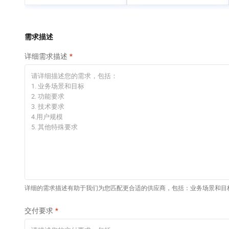
专有云
快速部署 Dify，高效搭
建 AI 应用
依托云原生高可用架构,实现Dify私有化部署
需求描述
10 分钟在聊天系统中
详细需求描述
增加一个 AI 助手
在企业官网、通讯软件中为客户提供 AI 客服
详细的需求描述有助于我们为您匹配更合适的供应商，包括：业务场景和目
交付要求