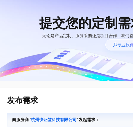
提交您的定制需
大模型
产品
解决方案
权益
定价
云市场
伙伴
服务
了解阿里云
精选产品
精选解决方案
普惠上云
产品定价
精选商城
成为销售伙伴
售前咨询
为什么选择阿里
无论是产品定制、服务采购还是项目合作，我们
千问AI平台
云
了解云产品的定价详情
专业伙
大模型服务平台百
普惠上云 官方力荐
分销伙伴
在线服务
千问办公，解锁你的工作新方式
网站建设
NEW
炼
大模型
云服务器38元/年起，超
企业级Agent产品，直接交付可用成果
什么是云计算
咨询伙伴
多端小程序
大模型服务与应用平台
云上成本管理
售后服务
技术领先
官方推荐返现计划
Agency Agents：拥有专属领域专家
大模型
精选产品
精选解决方案
Salesforce 国际版订阅
轻量应用服务器
推荐新用户得奖励，单订单
多领域专家智能体,一键组建 AI 虚拟交付团队
销售伙伴合作计划
稳定可靠
自助服务
快速构建应用程序和网站，即刻迈出上云第一步
管理和优化成本
友盟天域
人工智能与机器学习
AI
文本生成
云工开物
HappyHorse 打造一站式影视创作平台
安全合规
无影生态合作计划
在线服务
云数据库 RDS
观测云
高校专属算力普惠，学生认
可视化编排打通从文字构思到成片全链路闭环
计算
互联网应用开发
Qwen3.8-Max
全托管，含MySQL、PostgreSQL、SQL Server、MariaDB多引擎
分析师报告
Salesforce On Alibaba
工单服务
HOT
发布需求
Tuya 物联网平台阿里
快速拥有专属 OpenClaw
Cloud Consulting
大数据
容器
智能体时代全能旗舰模型
云版
免费试用
研究报告与白皮书
人工智能平台 PAI
短信专区
让AI从“聊天伙伴”进化为能干活的“数字员工”
Partner 合作计划
大模型
现代化应用
存储
蓝凌 OA
Qwen3.7-Plus
AI 大模型销售与服务
解决方案免费试用 新
一站式AI开发、训练和推理服务
向服务商 "
杭州快证签科技有限公司
" 发起需求：
天池大赛
能看、能想、能动手的多模态智能体模型
生态合作计划
老同享
安全
电子合同
网络与CDN
云解析DNS
最高领取价值200元试用