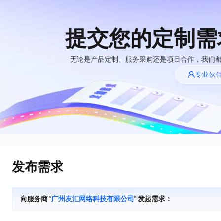
提交您的定制需
大模型
产品
解决方案
权益
定价
云市场
伙伴
服务
了解阿里云
精选产品
精选解决方案
普惠上云
产品定价
精选商城
成为销售伙伴
售前咨询
为什么选择阿里
无论是产品定制、服务采购还是项目合作，我们
千问AI平台
云
了解云产品的定价详情
专业伙
普惠上云 官方力荐
分销伙伴
在线服务
网站建设
云服务器38元/年起，超
什么是云计算
咨询伙伴
多端小程序
云上成本管理
售后服务
技术领先
官方推荐返现计划
大模型
精选产品
精选解决方案
Salesforce 国际版订阅
推荐新用户得奖励，单订单
销售伙伴合作计划
稳定可靠
自助服务
管理和优化成本
友盟天域
人工智能与机器学习
AI
文本生成
云工开物
安全合规
无影生态合作计划
在线服务
观测云
高校专属算力普惠，学生认
计算
互联网应用开发
Qwen3.8-Max
分析师报告
Salesforce On Alibaba
工单服务
HOT
发布需求
Tuya 物联网平台阿里
Cloud Consulting
大数据
容器
智能体时代全能旗舰模型
云版
免费试用
研究报告与白皮书
短信专区
Partner 合作计划
现代化应用
存储
蓝凌 OA
Qwen3.7-Plus
AI 大模型销售与服务
解决方案免费试用 新
向服务商 "
广州友汇网络科技有限公司
" 发起需求：
天池大赛
能看、能想、能动手的多模态智能体模型
生态合作计划
老同享
安全
电子合同
网络与CDN
最高领取价值200元试用