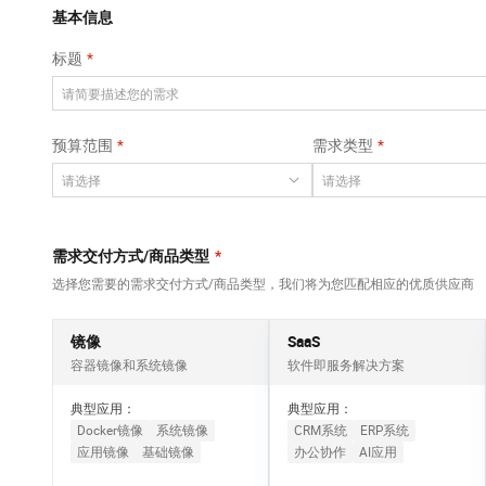
Qwen3-VL-Plus
AI 算法大赛
畅捷通
基本信息
网络
安全
视觉 Coding、空间感知、多模态思考等全面升级
AI 产品 免费试用
云开发大赛
Tableau 订阅
标题
可观测
1亿+ 大模型 tokens 和 
中间件
入门学习赛
AI空中课堂在线直播课
上云与迁云
140+云产品 免费试用
数据库
堂（旗舰版）
产品新客免费试用，最长1
大模型服务
预算范围
需求类型
企业出海
大数据计算
大模型ACA认证体验
生态解决方案
千问AI平台-Token
政企业务
助力企业全员 AI 认知与能
媒体服务
Plan
NEW
行业生态解决方案
个人版上线、团队版降价；千问3.8-Max首发发尝鲜
企业服务与云通信
需求交付方式/商品类型
*
开发者生态解决方案
千问AI平台-模型体验
选择您需要的需求交付方式/商品类型，我们将为您匹配相应的优质供应商
域名与网站
AI 开发和 AI 应用解决
在线体验全尺寸、多种模态的模型效果
方案
终端用户计算
镜像
SaaS
Happy 系列大模型
容器镜像和系统镜像
软件即服务解决方案
Serverless
新一代 AI 视频生成模型，深度适配广告营销等场景
典型应用：
典型应用：
开发工具
Docker镜像
系统镜像
CRM系统
ERP系统
应用镜像
基础镜像
办公协作
AI应用
迁移与运维管理
大模型解决方案