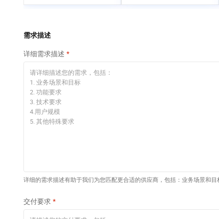
专有云
快速部署 Dify，高效搭
建 AI 应用
依托云原生高可用架构,实现Dify私有化部署
需求描述
10 分钟在聊天系统中
详细需求描述
增加一个 AI 助手
在企业官网、通讯软件中为客户提供 AI 客服
详细的需求描述有助于我们为您匹配更合适的供应商，包括：业务场景和目
交付要求