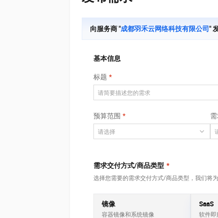
大数据开发治理平台 Data
AI 产品 免费试用
网络
安全
云开发大赛
Tableau 订阅
1亿+ 大模型 tokens 和 
可观测
入门学习赛
向服务商 "
成都羽禾云网络科技有限公司
"
中间件
AI空中课堂在线直播课
云防火墙
140+云产品 免费试用
大模型服务
上云与迁云
云原生的云上边界网络安全
产品新客免费试用，最长1
数据库
生态解决方案
基本信息
千问AI平台-Token Plan
企业出海
大模型ACA认证体验
大数据计算
标题
助力企业全员 AI 认知与能
行业生态解决方案
政企业务
媒体服务
千问AI平台-模型体验
开发者生态解决方案
在线体验全尺寸、多种模态
企业服务与云通信
AI 开发和 AI 应用解决
预算范围
需
Happy 系列大模型
域名与网站
终端用户计算
需求交付方式/商品类型
*
Serverless
大模型解决方案
选择您需要的需求交付方式/商品类型，我们将
开发工具
快速部署 Dify，高效搭建 
镜像
SaaS
迁移与运维管理
容器镜像和系统镜像
软件即