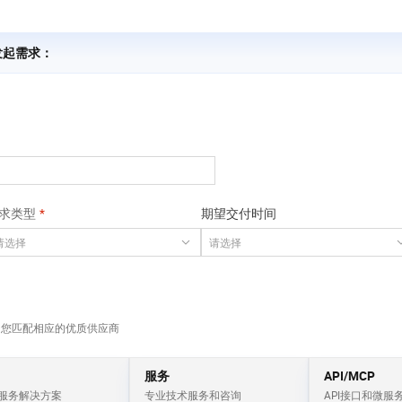
服务生态伙伴
视觉 Coding、空间感知、多模态思考等全面升级
1M上下文，专为长程任务能力而生
云工开物
企业应用
Works
Night Plan 支持 Qwen 3.8-Max
云原生大数据计算服务 MaxCompute
AI 办公
容器服务 Kub
NEW
Red Hat
30+ 款产品免费体验
Data Agent 驱动的一站式 Data+AI 开发治理平台
夜间 5 折，Qwen/Meoo/TokenPlan 客户专享
面向分析的企业级SaaS模式云数据仓库
AI智能应用
提供一站式管
科研合作
ERP
 发起需求：
堂（旗舰版）
SUSE
智能客服
AI 应用构建
大模型原生
CRM
防护产品
2个月
自动承接线索
建站小程序
Qoder
大模型服务平台百炼-应用模版
OA 办公系统
HOT
NEW
面向真实软件
个人版上线、团队版降价；千问3.8-Max首发发尝鲜
丰富多元化的应用模版和解决方案
力提升
财税管理
模板建站
万有无界
大模型服务平台百炼-智能体
400电话
定制建站
的模型效果
灵活可视化地构建企业级 Agent
方案
广告营销
模板小程序
求类型
期望交付时间
秒悟
人工智能平台 PAI
定制小程序
云端极速 AI 
新一代 AI 视频生成模型，深度适配广告营销等场景
AI Native 的算法工程平台，一站式完成建模、训练、推理服务部署
APP 开发
建站系统
为您匹配相应的优质供应商
AI 应用
10分钟微调：让0.6B模型媲美235B模
多模态数据信
型
依托云原生高可用架构,实现Dify私有化部署
服务
API/MCP
用1%尺寸在特定领域达到大模型90%以上效果
服务解决方案
专业技术服务和咨询
API接口和微服