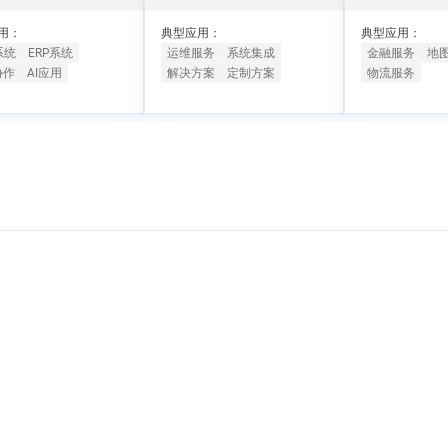
一个 AI 助手
超强辅助，Bol
即刻拥有 DeepSeek-R1 满血版
在企业官网、通讯软件中为客户提供 AI 客服
用：
典型应用：
典型应用：
多种方案随心选，轻松解锁专属 DeepSeek
系统
ERP系统
运维服务
系统集成
金融服务
地
协作
AI应用
解决方案
定制方案
物流服务