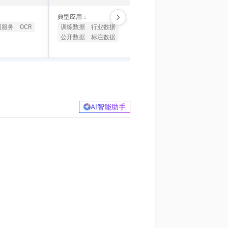
t.diy 一步搞定创意建站
构建大模型应用的安全防护体系
通过自然语言交互简化开发流程,全栈开发支持
通过阿里云安全产品对 AI 应用进行安全防护
典型应用：
典型应用：
图服务
OCR
训练数据
行业数据
智能设备
AI玩具盒子
公开数据
标注数据
AI语音模组
AI软硬件
AI智能助手