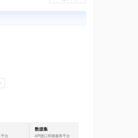
文戏情感细腻自然，动作戏激烈拳拳到肉，实现更强表演能力
支持中英文自由切换，具备更强的噪声鲁棒性
ernetes 版 ACK
云聚AI 严选权益
AI 原生数据库服务发布
SSL 证书
，一键激活高效办公新体验
理容器应用的 K8s 服务
精选AI产品，从模型到应用全链提效
Agent 数据网关
堡垒机
AI 用量加速计划
云原生数据库 PolarDB
应用
防火墙
、识别商机，让客服更高效、服务更出色。
新老同享，达量后返
Agentic Database 发布
千问办公
主机安全
NEW
的智能体编程平台
一站式AI生产力平台
AI 应用及服务市场
伶鹊
企业级人与Agent协作平台，接入和调度多个数字员工
智能客服平台，对话机器人、对话分析、智能外呼
AI 应用
大模型服务平台百炼 - 全妙
大模型
应用创作平台
多模态内容创作工具，已接入 DeepSeek
自然语言处理
数据标注
机器学习
息提取
与 AI 智能体进行实时音视频通话
从文本、图片、视频中提取结构化的属性信息
构建支持视频理解的 AI 音视频实时通话应用
数据集
IoT
务平台
API接口和微服务平台
物联网套件和解决方案