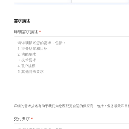
专有云
快速部署 Dify，高效搭
建 AI 应用
依托云原生高可用架构,实现Dify私有化部署
需求描述
10 分钟在聊天系统中
详细需求描述
增加一个 AI 助手
在企业官网、通讯软件中为客户提供 AI 客服
详细的需求描述有助于我们为您匹配更合适的供应商，包括：业务场景和目
交付要求