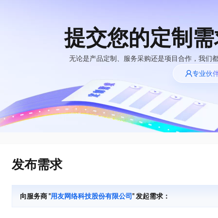
提交您的定制需
大模型
产品
解决方案
权益
定价
云市场
伙伴
服务
了解阿里云
精选产品
精选解决方案
普惠上云
产品定价
精选商城
成为销售伙伴
售前咨询
为什么选择阿里
无论是产品定制、服务采购还是项目合作，我们
千问AI平台
云
了解云产品的定价详情
专业伙
大模型服务平台百
普惠上云 官方力荐
分销伙伴
在线服务
千问办公，解锁你的工作新方式
网站建设
NEW
炼
大模型
云服务器38元/年起，超
企业级Agent产品，直接交付可用成果
什么是云计算
咨询伙伴
多端小程序
大模型服务与应用平台
云上成本管理
售后服务
技术领先
官方推荐返现计划
Agency Agents：拥有专属领域专家
大模型
精选产品
精选解决方案
Salesforce 国际版订阅
轻量应用服务器
推荐新用户得奖励，单订单
多领域专家智能体,一键组建 AI 虚拟交付团队
销售伙伴合作计划
稳定可靠
自助服务
快速构建应用程序和网站，即刻迈出上云第一步
管理和优化成本
友盟天域
人工智能与机器学习
AI
文本生成
云工开物
HappyHorse 打造一站式影视创作平台
安全合规
无影生态合作计划
在线服务
云数据库 RDS
观测云
高校专属算力普惠，学生认
可视化编排打通从文字构思到成片全链路闭环
计算
互联网应用开发
Qwen3.8-Max
全托管，含MySQL、PostgreSQL、SQL Server、MariaDB多引擎
分析师报告
Salesforce On Alibaba
工单服务
HOT
发布需求
Tuya 物联网平台阿里
快速拥有专属 OpenClaw
Cloud Consulting
大数据
容器
智能体时代全能旗舰模型
云版
免费试用
研究报告与白皮书
人工智能平台 PAI
短信专区
让AI从“聊天伙伴”进化为能干活的“数字员工”
Partner 合作计划
大模型
现代化应用
存储
蓝凌 OA
Qwen3.7-Plus
AI 大模型销售与服务
解决方案免费试用 新
一站式AI开发、训练和推理服务
向服务商 "
用友网络科技股份有限公司
" 发起需求：
天池大赛
能看、能想、能动手的多模态智能体模型
生态合作计划
老同享
安全
电子合同
网络与CDN
云解析DNS
最高领取价值200元试用