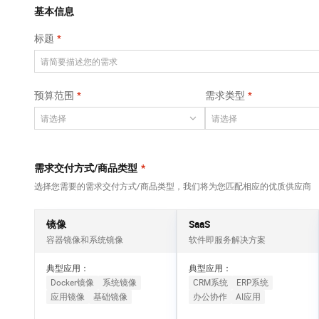
Qwen3-VL-Plus
AI 算法大赛
畅捷通
覆盖公网/内网、递归/权威、移动APP等全场景解析服务
基本信息
网络
安全
视觉 Coding、空间感知、多模态思考等全面升级
AI 产品 免费试用
云开发大赛
Tableau 订阅
标题
大数据开发治理平
可观测
1亿+ 大模型 tokens 和 
中间件
台 DataWorks
入门学习赛
AI空中课堂在线直播课
上云与迁云
140+云产品 免费试用
Data Agent 驱动的一站式 Data+AI 开发治理平台
数据库
堂（旗舰版）
产品新客免费试用，最长1
大模型服务
预算范围
需求类型
企业出海
容器服务
大数据计算
Kubernetes 版
大模型ACA认证体验
生态解决方案
千问AI平台-Token
ACK
政企业务
助力企业全员 AI 认知与能
媒体服务
Plan
NEW
提供一站式管理容器应用的 K8s 服务
行业生态解决方案
个人版上线、团队版降价；千问3.8-Max首发发尝鲜
企业服务与云通信
需求交付方式/商品类型
*
开发者生态解决方案
千问AI平台-模型体验
选择您需要的需求交付方式/商品类型，我们将为您匹配相应的优质供应商
域名与网站
AI 开发和 AI 应用解决
在线体验全尺寸、多种模态的模型效果
方案
终端用户计算
镜像
SaaS
Happy 系列大模型
容器镜像和系统镜像
软件即服务解决方案
Serverless
新一代 AI 视频生成模型，深度适配广告营销等场景
典型应用：
典型应用：
开发工具
Docker镜像
系统镜像
CRM系统
ERP系统
应用镜像
基础镜像
办公协作
AI应用
迁移与运维管理
大模型解决方案