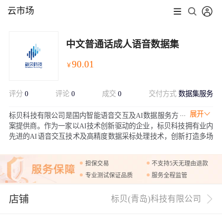
云市场
中文普通话成人语音数据集
90.01
￥
评分
0
评论
0
成交
0
交付方式
数据集服务
展开
标贝科技有限公司是国内智能语音交互及AI数据服务方
案提供商。作为一家以AI技术创新驱动的企业，标贝科技拥有业内
先进的AI语音交互技术及高精度数据采标处理技术，创新打造多场
景应用的语音交互方案，包括通用场景的语音合成和语音识别，以
及TTS音色定制，声音复刻，情感合成和声音转换在内的语音技术
担保交易
不支持5天无理由退款
产品；AI数据业务涵盖语音合成、语音识别、图像视觉、NLP、3D
专业测试保证品质
服务全程监管
点云等数据服务。
店铺
标贝(青岛)科技有限公司