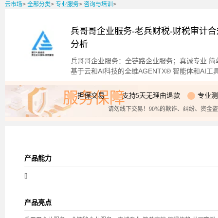
云市场
>
全部分类
>
专业服务
>
咨询与培训
>
兵哥哥企业服务-老兵财税-财税审计合
分析
兵哥哥企业服务：全链路企业服务；真诚专业.简单
基于云和AI科技的全维AGENTX® 智能体和AI
服务保障
担保交易
支持5天无理由退款
专业测
请勿线下交易！90%的欺诈、纠纷、资金
产品能力
[]
产品亮点