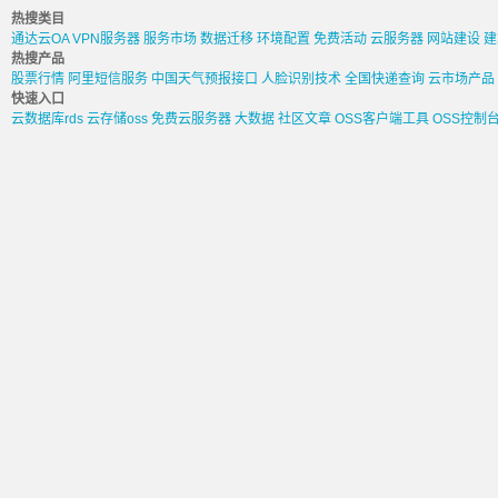
热搜类目
通达云OA
VPN服务器
服务市场
数据迁移
环境配置
免费活动
云服务器
网站建设
建
热搜产品
股票行情
阿里短信服务
中国天气预报接口
人脸识别技术
全国快递查询
云市场产品
快速入口
云数据库rds
云存储oss
免费云服务器
大数据
社区文章
OSS客户端工具
OSS控制