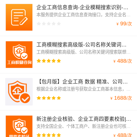
企业工商信息查询-企业模糊搜索识别-营业执照信息校验-统一信用代码/注册号查询-工商数据查验API接口
本服务提供企业工商信息查询接口，支持企业名称模糊搜索、统一社会信用代码识别、工商注册号校验、营业执照信息验证、企业基本信息查询。数据来源权威，支持批量查询与高并发调用，适用于企业工商信息核验、企业数据分析、企业信用评估、风险控制等多种业务场景。提供工商信息模糊搜索、企业识别接口、企业信息查验服务，支持个体工商户、企业单位等多种类型，帮助开发者快速接入企业信息识别API，满足多维度的企业工商信息获取需求，提升业务合规与风控能力。
99
/
次
¥
工商模糊搜索高级版-公司名称关键词搜索联想，支持公司类型、行业、注册日期、公司状态、规模搜索【支持新...
工商模糊搜索高级版、公司名称关键词搜索联想，支持使用组织类型、公司类型、行业、注册日期、注册资金、公司状态、规模搜索，也支持使用企业名称、股东名称、法定代表人名称、高管名称、联系方式、经营范围、网址、产品、商标、专利、著作权名称、软件著作权名称来搜索、【如不能满足您的需求，可联系客服定制。支持包年包月】
488
/
次
¥
【包月版】企业工商 数据 精准、公司模糊查询，企业关键词搜索
根据企业名称或注册号获取企业工商基本信息，适用于公共网站、内部系统、移动APP用于工商信息展示，信息比对等功能，数据覆盖全国企业、个体工商户，按天更新
1688
/
次
¥
新注册企业核验、企业工商四要素校验|企业工商四要素验证|企业四要素数据|公司四要素核验|全国企业公司信息...
支持全国企业、个体工商户、新注册企业也可核验、企业工商信息核验|企业工商四要素校验|企业工商四要素校验|企业工商四要素校验|全国企业核验查询、支持法人姓名、企业公司名称、社会信用代码、注册号快速核验；支持法人+企业名称二要素验证、支持公司名称+注册号+信用代码验证、支持高并发、快速响应、量大可包年包月
488
/
次
¥