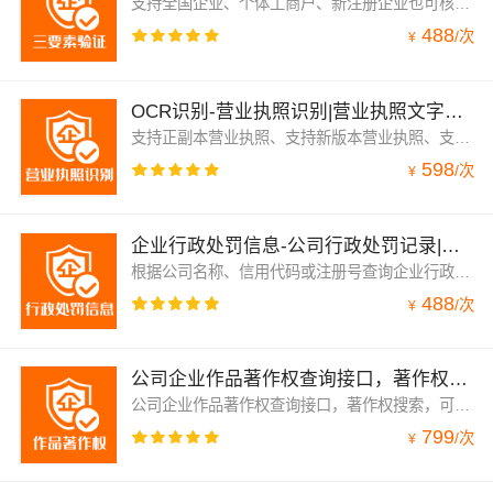
支持全国企业、个体工商户、新注册企业也可核验、企业工商信息核验|企业工商三要素校验|企业工商二要素校验|企业工商四要素校验|全国企业核验查询、支持法人姓名、企业公司名称、社会信用代码、注册号快速核验；支持法人+企业名称二要素验证、支持公司名称+注册号+信用代码验证、支持高并发、快速响应、量大可包年包月
488
/
次
¥
OCR识别-营业执照识别|营业执照文字识别|营业执照验证|营业执照OCR识别-支持正副本、新、旧版企业和个体...
支持正副本营业执照、支持新版本营业执照、支持旧版企业和个体工商户的营业执照、营业执照识别、营业执照文字识别、营业执照验证、营业执照OCR识别，返回营业执照上的公司名称、法人、公司类型、公司地址、注册号、信用代码、注册资金、编号、经营范围、注册时间、营业期限、登记机构等信息
598
/
次
¥
企业行政处罚信息-公司行政处罚记录|支持全国企业公司个体工商户
根据公司名称、信用代码或注册号查询企业行政处罚信息-公司行政处罚记录|支持全国企业公司个体工商户，返回文书号、处罚事由、处罚内容、处罚单位、数据来源、公示类型、处罚依据、公示日期
488
/
次
¥
公司企业作品著作权查询接口，著作权搜索，可通过公司名称、信用代码获取公司作品著作权的登记号、作品名称...
公司企业作品著作权查询接口，著作权搜索，可通过公司名称、信用代码获取公司作品著作权的登记号、作品名称、登记类别等详细信息
799
/
次
¥