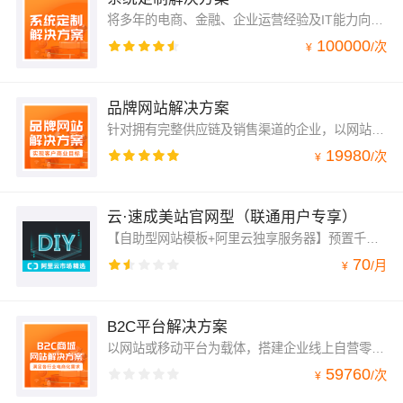
将多年的电商、金融、企业运营经验及IT能力向全社会输出，帮助全球企业实现数字化转型的使命。解决方案技术专家团队拥有深厚的技术实力及丰富的实施经验，可以为政企客户提供定制化解决方案，包括系统应用软件设计、开发、交付及云计算架构设计能力，充分利用云计算和人工智能改变传统软件被动响应业务需求的现状，升级为用数据化、智能化的新技术驱动企业和组织高效运转。
100000
/
次
¥
品牌网站解决方案
针对拥有完整供应链及销售渠道的企业，以网站为载体，增加企业引流和曝光的渠道。以展示性作用为主要需求，满足宣传推广企业及个人形象的个性化定制开发服务。
19980
/
次
¥
云·速成美站官网型（联通用户专享）
【自助型网站模板+阿里云独享服务器】预置千套精美模板，随意切换，无需技术就可以建立PC+手机网站+微信公众号+小程序。该建站产品与ECS下单时同时购买，ECS最低配置1G1核即可。购买须知：请在购买ECS配置安全组时选择HTTP：80端口【仅支持包年包月购买】
70
/
月
¥
B2C平台解决方案
以网站或移动平台为载体，搭建企业线上自营零售店铺。把握精细化用户运营，裂变式分销，解决电商引流推广难题。结合行业属性与品牌优势，进行B2C类型的个性化商城定制开发服务。
59760
/
次
¥