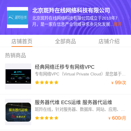
北京斑羚在线网络科技有限公司
北京斑羚在线网络科技有限公司成立于2010年7
月，是一家在信息产业领域寻求多元化发展...
展开
店铺首页
全部商品
店铺介绍
热销商品
经典网络迁移专有网络VPC
专有网络VPC（Virtual Private Cloud）是您基于阿里云构建的一个隔离的网络环境，专有网络之间逻辑上彻底隔离。您能够在自己定义的虚拟网络中使用阿里云资源。
99
/
次
¥
服务器代维 ECS运维 服务器代运维
斑羚在线，针对服务器、数据库、网站、应用、安全等方面为您提供7×24专业代运维服务。北京地区提供上门服务。
600
/
月
¥