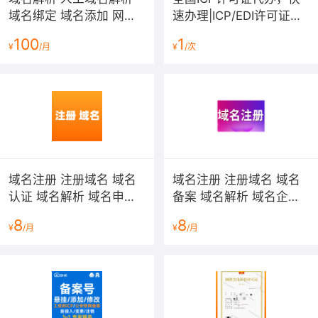
域名绑定 域名添加 网站
速办理|ICP/EDI许可证办
域名解析
理|经营性网站牌照|经营
100
1
¥
/月
¥
/次
性网站备案资质|增值电信
业务许可证
增值电信业务经营许可证互联网信息服务业务ICP许可证，
域名注册 注册域名 域名
域名注册 注册域名 域名
简称ICP许可证，是互联网经营企业必备资质，在互联网上
认证 域名解析 域名申请
备案 域名解析 域名企业
提供有偿信息服务的，包括在线销售、游戏会员、网站广
com cn net 英文域名 网
邮箱申请com cn net 英
告、付费新闻、网页制作、在线支付、广告招商、会员收
8
8
¥
/月
¥
/月
站备案 icp备案 软著申报
文域名 中文域名注册
费、企业合作、项目投标等都会用到ICP经营许可证。
网站建设
九蚂蚁办理时间远低于官方流程时间，最快15-20工
作日办结，如需加急联系我们 400-003-0039
ICP许可证咨询代理服务流程