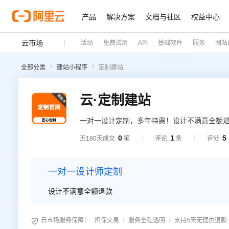
产品
解决方案
文档与社区
权益中心
云市场
活动
免费试用
API
基础软件
服务
网站
全部分类
建站小程序
定制建站
云·定制建站
一对一设计定制，多年特惠！设计不满意全额
0
1
5
近180天成交
笔
评论
条
评分
一对一设计师定制
设计不满意全额退款

云市场服务保障：
担保交易
服务全程透明
支持5天无理由退款