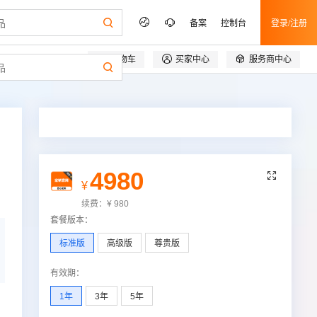
备案
控制台
登录/注册



购物车
买家中心
服务商中心
4980

¥
续费：
¥
980
套餐版本
：
标准版
高级版
尊贵版
有效期
：
1年
3年
5年