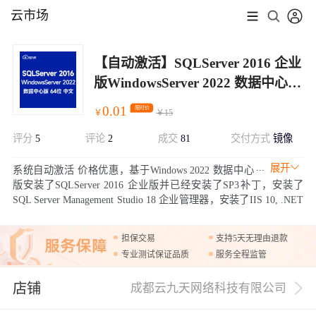
云市场
【自动激活】SQLServer 2016 企业
版WindowsServer 2022 数据中心版
mssql 已更新SP3补丁
0.01
限时价
￥
￥
15
评分
5
评论
2
成交
81
交付方式
镜像
展开
系统自动激活 价格优惠，基于Windows 2022 数据中心
版安装了SQLServer 2016 企业版并已经安装了SP3补丁，安装了
SQL Server Management Studio 18 企业管理器，安装了IIS 10, .NET
组件，安装了阿里云官方虚拟化驱动及插件，方便更好管理服务
器。镜像默认自动激活。
担保交易
支持5天无理由退款
专业测试保证品质
服务全程监管
店铺
成都云九天网络科技有限公司