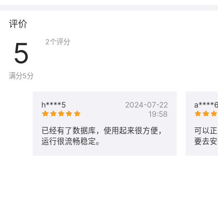
（1）云安全中心（态势感知）：提供安全事件检测，漏洞检测，
攻击告警等，详情参考：
评价
https://help.aliyun.com/product/28498.html
5
（2）云监控：云监控服务可用于收集获取阿里云资源的监控指
2
个评分
标，更加准确的检测系统内部的资源负载。详情参考：
https://help.aliyun.com/product/28572.html
（3）云助手：云助手是专为云服务器ECS打造的原生自动化运维
满分5分
工具，典型的使用场景包括：安装卸载软件、启动或停止服务、分
发配置文件和执行一般的命令（或脚本）等。详情参考：
h****5
2024-07-22
a****
https://help.aliyun.com/document_detail/64601.html
19:58
上述插件不产生额外费用，请勿卸载或删除，否则可能影响控制台
操作和检测到安全风险。
已经有了数据库，使用起来很方便，
可以正
运行很流畅稳定。
要去安
四、其他说明
目前暂不提供纸质发票，根据云市场相关规定，如需开具发票，请
联系客服。建议开具电子发票。
工作日09:00--18:00，右侧在线旺旺客服，支持邮箱：