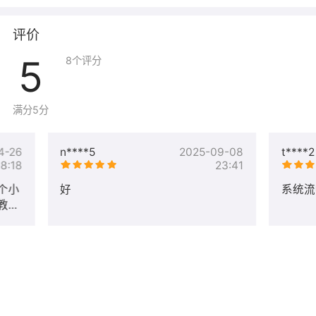
接。 （注意安全组也许放行1433端口）
6、镜像安装了IIS 7.5，并已经启动了IIS ，可以直接创建站
评价
点使用 ，也可以停止IIS，安装其他web软件。
7、另外镜像内安装了google chorme浏览器
5
8
个评分
8、安装了Asp.Net2.0/.Net3.5/.Net4.0 运行环境
9.镜像购买成功后，ECS不可重装为其他系统、不可更换镜
像,否则会再次付费，因此造成镜像无法使用，不支持退
满分5分
款。
10、若需要初始化系统，请参考教程 镜像初始化
4-26
n****5
2025-09-08
t****2
https://help.yunjiutian.com/project-2/doc-34/
18:18
23:41
三、售后服务
个小
好
系统流
1、镜像购买咨询，镜像安装，镜像重装等，非镜像自身问
教了
题不提供免费技术支持
2、售后服务时间：5 * 8小时
四、发票开具
1、目前我司支持开具增值税专用发票和普通发票，默认开
具增值税电子普票发票 （建议）。若需要开具增值税专用
发票纸质版，请联系在线客服