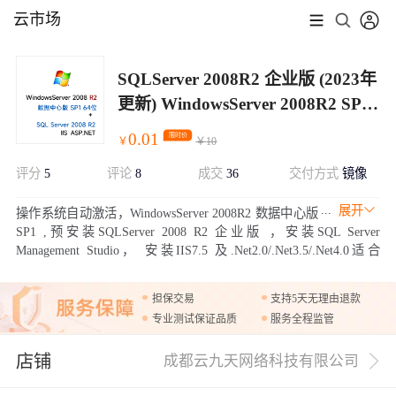
云市场
SQLServer 2008R2 企业版 (2023年
更新) WindowsServer 2008R2 SP1
数据中心64位
0.01
限时价
￥
￥
10
评分
5
评论
8
成交
36
交付方式
镜像
展开
操作系统自动激活，WindowsServer 2008R2 数据中心版
SP1 ,预安装SQLServer 2008 R2 企业版 ，安装SQL Server
Management Studio， 安装IIS7.5 及.Net2.0/.Net3.5/.Net4.0适合
做.Net的网站服务器。已安装安全中心，云助手，云监控，方便您
的维护和使用，并且安装了补丁。
担保交易
支持5天无理由退款
专业测试保证品质
服务全程监管
店铺
成都云九天网络科技有限公司