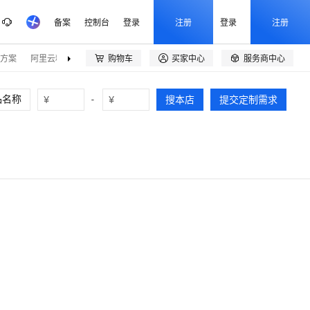
备案
控制台
登录
注册
登录
注册
方案
阿里云精选
伙伴招募
购物车
买家中心
服务商中心



¥
-
¥
搜本店
提交定制需求