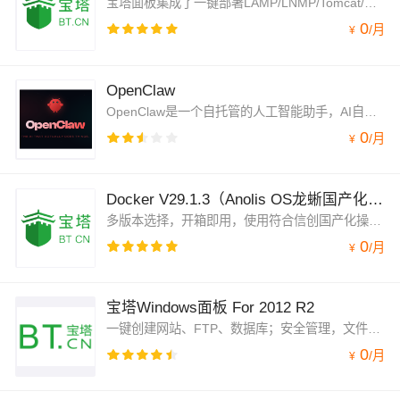
宝塔面板集成了一键部署LAMP/LNMP/Tomcat/Node.js环境，通过web端可视化操作，优化了建站流程，提供安全管理、计划任务、文件管理以及软件管理等功能。官方专业运维技术提供服务。注于服务器运维效率及运维安全领域，持续更新维护8年，值得信赖。
0
/
月
¥
OpenClaw
OpenClaw是一个自托管的人工智能助手，AI自动化私人助理，是您的高效生活与智能工作伙伴。它能自动处理邮件、会议及日常琐事，释放宝贵时间；通过深度学习，精准预判需求，提供千人千面的专属服务。跨设备无缝协同与多模态交互，让操作更自然流畅。同时，采用本地加密与联邦学习技术，严格保障数据隐私与安全。从繁杂事务到贴心提醒，OpenClaw以主动、安全、智能的方式，助您告别繁琐，尽享从容高效人生。本镜像基于Alibaba Cloud Linux 3+宝塔Linux面板部署，OpenClaw一键部署，可视化安装，简单易用。
0
/
月
¥
Docker V29.1.3（Anolis OS龙蜥国产化操作系统/宝塔面板可视化管理）
多版本选择，开箱即用，使用符合信创国产化操作系统Anolis OS 8.8 RHCK 64位。可用于多种场景，结合宝塔面板图形化管理Docker，可通过云市场镜像一键部署，快速部署维护。
0
/
月
¥
宝塔Windows面板 For 2012 R2
一键创建网站、FTP、数据库；安全管理，文件管理，PHP多版本共存及切换；Asp+Aspx+PHP+MySQL+MSSQL05/08+MariaDB+FTP
0
/
月
¥