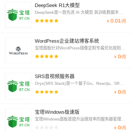
DeepSeek R1大模型
DeepSeek是一款先进 AI 大模型 其训练数据丰富多元，涵盖海量知识，快速帮您梳理复杂的行业报告，能精准理解并回应各类复杂问题，还能为大众提供创意灵感。不管是专业人士，还是普通用户，都能借 DeepSeek 突破局限，提升效率。1.5b建议使用2h4g以上配置
0.01
/
月
¥
WordPress企业建站博客系统
宝塔面板针对WordPress镜像定制专属优化规则，对比默认安装性能有3倍以上提升，通过智能检测机器性能，动态调整网站并发，极大提升了WordPress的访问速度，为用户提供了一个全面、高效且易于管理的网站建设和管理解决方案。WordPress+Alibaba-cloud-3+Nginx1.26+Mariadb10.5+PHP8.3
0
/
月
¥
SRS音视频服务器
Oryx(SRS Stack)是一个基于Go、Reactjs、SRS、FFmpeg、WebRTC等的轻量级、开源的视频云解决方案。
0
/
月
¥
宝塔Windows极速版
宝塔Windows面板是提升运维效率的服务器管理软件，最新面板仅支持Windows Server 2012/2016/2019/2022/2025，64位系统，支持一键WNMP/WAMP/IIS/SQLServer/集群/监控/网站/FTP/数据库/JAVA/PM2等100多项服务器管理功能。
0
/
月
¥