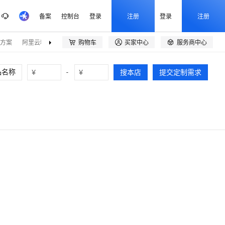
备案
控制台
登录
注册
登录
注册
方案
阿里云精选
伙伴招募
购物车
买家中心
服务商中心



¥
-
¥
搜本店
提交定制需求