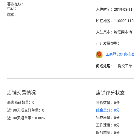
客服在线：
电话：
入住时间：
2019-03-11
邮箱：
所在地区：
110000 110
入驻集市：
物联网市场
可开发票类型：
工商登记信息核验中
问题处理：
提交工单
店铺交易情况
店铺评分状态
商家商品数量：
0
评价数量：
0
条
近180天成交订单量：
0
综合总分：
0
分
完成质量：
0
分
近180天退单率：
0.00
%
工作速度：
0
分
服务态度：
0
分