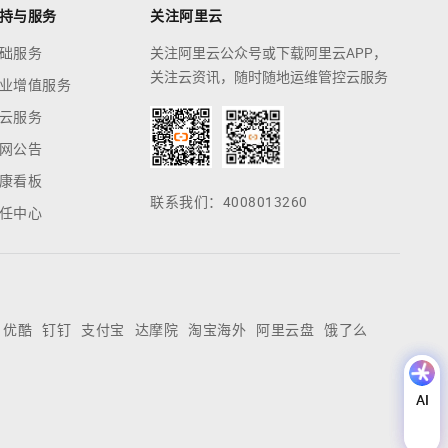
持与服务
关注阿里云
础服务
关注阿里云公众号或下载阿里云APP，
关注云资讯，随时随地运维管控云服务
业增值服务
云服务
网公告
康看板
联系我们：4008013260
任中心
优酷
钉钉
支付宝
达摩院
淘宝海外
阿里云盘
饿了么
AI
AI
助
理