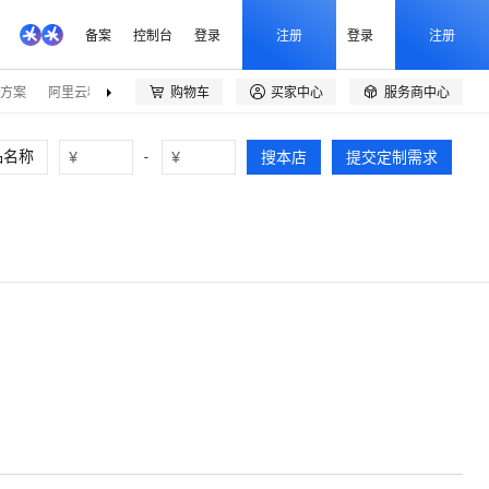
备案
控制台
登录
注册
登录
注册
方案
阿里云精选
伙伴招募
购物车
买家中心
服务商中心



¥
-
¥
搜本店
提交定制需求