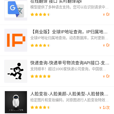
在线翻译 接口 实时翻译api
模型提供了多种语言支持。您可以在识别请求中使用本页中所示的语言代码参数指定这些语言。大多数语言代码参数与 ISO-639-1 标识符一致（特别注明的语言代码参数除外）。专注于科技，学术类翻译~
0
/
¥
【商业版】全球IP地址查询，IP归属地查询,ip地址定位【支持高并发】【1元/万次】
全球IP地址归属地查询，动态数据库，实时更新，支持高并发，平均延迟36ms，全球IP地址查询，IP归属地查询,ip地址定位
0
/
¥
快递查询-快递单号物流查询API接口-支持1000多家快递公司-快递物流查询-快递查询-单号查询
支持顺丰！超过1000家快递公司查询，中国很全面的快递查询，自动识别快递公司。支持申通、圆通、宅急送、韵达、中通、百世、天天、四通一达、京东、EMS等国内/国际快递查询。快递单号物流查询API接口。
0
/
¥
人脸变妆-人脸美颜-人脸美型-人脸替换-人脸滤镜-人物动漫化
给定图片和变妆编码，对原图进行人脸变妆特效处理
1
/
次
¥