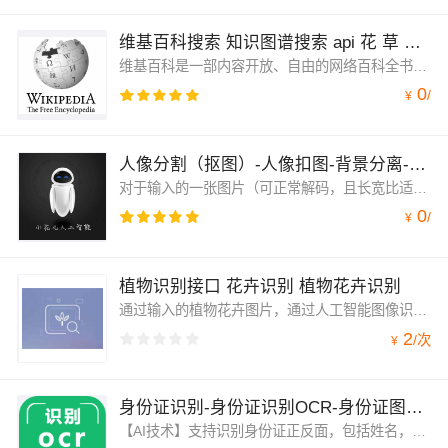
维基百科搜索 知识图谱搜索 api 花 草 动植物百科查询-百科词条检索
维基百科是一部内容开放、自由的网络百科全书,旨在创造一个涵盖所有领域知识,服务所有互联网用户的中文知识性百科全书。在这里你可以搜索词条内容。维基百科搜索-知识图谱搜索api
0
/
¥
人像分割（抠图）-人像扣图-背景分离-人工智能抠图-通用抠图-动物抠图
对于输入的一张图片（可正常解码，且长宽比适宜），识别人体的轮廓范围，与背景进行分离，适用于拍照背景替换、照片合成、身体特效等场景。输入正常人像图片，返回分割后透明背景的人像图（png格式）人工智能抠图
0
/
¥
植物识别接口 花卉识别 植物花卉识别
通过输入的植物花卉图片，通过人工智能图像识别功能，输出植物花卉的识别结果。智能植物识别与花卉识别。
2
/
次
¥
身份证识别-身份证识别OCR-身份证图像识别/身份证OCR/身份证信息识别/二代身份证识别
【AI技术】支持识别身份证正反面，包括姓名，出生年月，生日，身份证号信息。扫描身份证ocr,识别准确率高达99%以上，支持PNG、JPG、BMP。自动校验身份证号码是否正确。身份证识别-身份证OCR