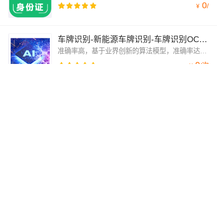
0
/
¥
车牌识别-新能源车牌识别-车牌识别OCR-车牌号文字识别
准确率高，基于业界创新的算法模型，准确率达99%！
9
/
次
¥
小程序定制 免费使用小程序 微信小程序自定义开发 小程序模版
免费试用7天，使用微信小程序制作神器，无需懂技术，直接套用微信小程序模板，可视化拖拽编辑，一键快速生成微信小程序。适合所有无技术支持的中小企业、个人商家和实体店主。小程序定制。
0
/
¥
图片位置信息-location-经纬度坐标转地址-geo地理信息查询
获取图片位置信息-location-经纬度坐标转地址-geo地理信息查询
1
/
次
¥
身份证OCR-身份证OCR识别-身份证OCR文字识别-身份证识别-身份证图像识别-身份证信息识别接口