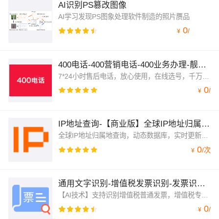
AI识别PS篡改图像
AI学习发现PS图象处理软件制造的照片赝品
0
/
¥
400电话-400营销电话-400业务办理-靓号大全-400电话受理中心-400电话服务-400电话申请-400电话优惠活动
7*24小时售后电话，放心使用，在线选号，千万号码任意选。400电话，【0月租0开户费】，助力中小企业营销！400电话又称“全国统一接入码业务”，体现企业用户至上服务意识，也是企业信誉和实力的象征，您值得拥有！400电话受理中心。（具体套餐请看下边的 产品说明)
0
/
¥
IP地址查询-【商业版】全球IP地址归属地查询（免费）全球IP地址解析查询-全球IP地址定位-全球IP地址归属地...
全球IP地址归属地查询，动态数据库，实时更新，支持高并发，平均延迟36ms，全球IP地址查询，IP归属地查询,ip地址定位
0
/
次
¥
通用文字识别-增值税发票识别-发票识别OCR
【AI技术】支持识别增值税普通发票，增值税专用发票。包括：发票名称,金额，税额，价税合计，代码,发票号码，开票日期，密码区，纳税人识别号，地址、电话，开户行及账号，开票人，复核，收款人，备注等全面信息。
0
/
¥