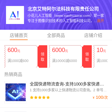
北京艾特阿尔法科技有限责任公司
小花儿人工智能（www.xiaohuaerai.com）是一家
专注于图像识别技术的人工智能科技公司，...
展开
店铺首页
全部商品
店铺介绍
600
6000
10
元
元
元
领
领
取
取
满
1000
减600
满
10000
减6000
满
1000
减
详情 
详情 
详情 
热销商品
全国快递物流查询-支持1000多家快递公司-快递物流查询-快递查询-单号查询
1 支持1000多家以上快递物流公司查询。2 单号自动识别。3 接口稳定，高效。4 系统由工程师定期维护。
100
/
次
¥