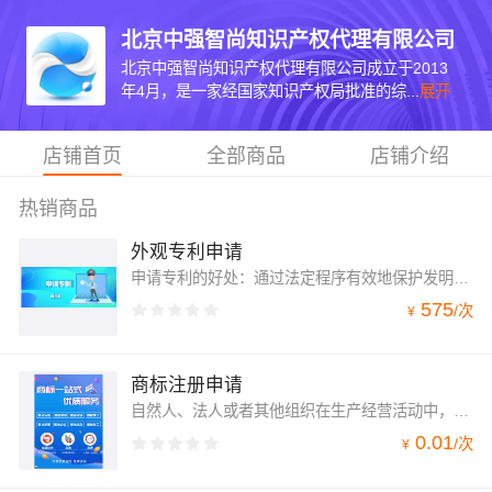
北京中强智尚知识产权代理有限公司
北京中强智尚知识产权代理有限公司成立于2013
年4月，是一家经国家知识产权局批准的综...
展开
店铺首页
全部商品
店铺介绍
热销商品
外观专利申请
申请专利的好处：通过法定程序有效地保护发明创造的权利，从而获得最大的利益。在市场竞争中争取主动权，确保安全生产和销售。国家对专利申请有一定的扶持政策，并会给予一定的政策和经济帮助。其余人开发类似的技术或者产品，必须征得专利权人的同意。拥有自主知识产权的企业不仅是消费者趋之若鹜的实力企业，也是政府各项政策扶持的主要目标群体。
575
/
次
¥
商标注册申请
自然人、法人或者其他组织在生产经营活动中，对其商品或者服务需要取得商标专用权的，应当向商标局申请商标注册。狭义的商标注册申请仅指商品和服务商标注册申请、商标国际注册申请、证明商标注册申请、集体商标注册申请、特殊标志登记申请。广义的商标注册申请除包括狭义的商标注册申请的内容外，还包括变更、续展、转让注册申请，异议申请，撤销申请，商标使用许可备案，以及其他商标注册事宜的办理。
0.01
/
次
¥