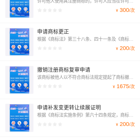
许可他人使用其注册商标的，许可人应当在许可合同有效期内向商标局备案并报送备案材料。备案材料应当说明注册商标许可人、被许可人、许可期限、许可使用的商品或者服务范围等事项。注册商标使用再许可备案、许可人/被许可人变更其名称、提前终止许可他人使用其注册商标、撤回商标使用许可备案的，可以向商标局办理相应手续。再许可是指商标注册人通过被许可人许可第三方使用其注册商标。
300
/
次
¥
申请商标更正
根据《商标法》第三十八条、四十一条及《商标法实施条例》第二十九条规定，商标注册申请人或注册人发现商标申请文件或者注册文件有明显错误的，可以申请更正。更正的错误仅限于申请文件或者注册文件中的名义、地址、商品等项目个别文字错误，不涉及实质性内容。
200
/
次
¥
撤销注册商标复审申请
该商标被他人以不符合商标法规定提起了商标撤销申请，商标局依法作出决定，当事人不服提出了复审。也就是你所说的“商标撤销注册复审”。“待审中”是指还在“等待审查”的意思，也就是“商标撤销注册复审等待审查中”。法律依据《商标法》第五十四条对商标局撤销或者不予撤销注册商标的决定，当事人不服的，可以自收到通知之日起十五日内向商标评审委员会申请复审。
1675
/
次
¥
申请补发变更转让续展证明
根据《商标法实施条例》第六十四条规定，商标注册人遗失变更/转让/续展证明的，应向商标局及时提出补发变更/转让/续展证明申请。
200
/
次
¥