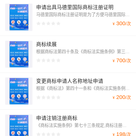
申请出具马德里国际商标注册证明
马德里国际商标注册证明是为了方便马德里国际商标注册人使用而出具的书面证明，与《商标注册证》具有同等的法律效力。出具申请人必须是马德里国际商标的注册人。商标注册人为外国人或者外国企业的需委托在商标局备案的商标代理机构办理。
300
/
次
¥
商标续展
根据商标法第四十条及《商标法实施条例》第三十三条规定，注册商标的有效期为十年。注册商标有效期满后需要继续使用的，应当在期满前的十二个月内按照规定办理续展手续；在此期间未能办理的，可以给予六个月的宽展期。每次续展注册的有效期为十年，自该商标上一届有效期满次日起计算。期满未办理续展手续的，注销其注册商标。
700
/
次
¥
变更商标申请人名称地址申请
根据《商标法》第四十一条和《商标法实施条例》第十七条的规定，注册商标需要办理变更注册人的名义、地址或者其他注册事项的，应当提出变更申请。申请人已经提交注册申请但尚未获准注册的，其名义、地址或者其他注册事项发生变更的，可以向商标局申请办理相应的变更手续。因继承、企业合并、兼并或改制等发生商标专用权移转的，应当办理移转手续。
200
/
次
¥
申请注销注册商标
《商标法实施条例》第七十三条规定,商标注册人申请注销其注册商标或者注销其商标在部分指定商品上的注册的，应当到商标局办理注册商标的注销手续,并交回原《商标注册证》。
198
/
次
¥