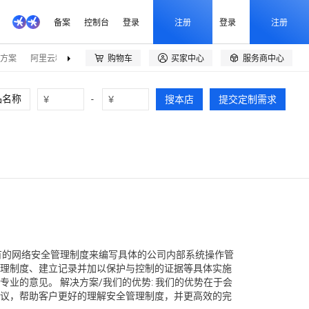
备案
控制台
登录
注册
登录
注册
方案
阿里云精选
伙伴招募
购物车
买家中心
服务商中心



¥
-
¥
搜本店
提交定制需求
有的网络安全管理制度来编写具体的公司内部系统操作管
理制度、建立记录并加以保护与控制的证据等具体实施
业的意见。 解决方案/我们的优势: 我们的优势在于会
议，帮助客户更好的理解安全管理制度，并更高效的完