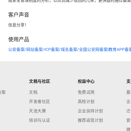
成安全管理制度的分析，以达到减少驳回的几率，更快捷的通过备案
客户声音
信息分享！
使用产品
公安备案/网站备案/ICP备案/域名备案/全国公安网备案|教育APP
文档与社区
权益中心
支
方案
文档
免费试用
基
开发者社区
高校计划
企
天池大赛
企业扶持计划
迁
培训与认证
推荐返现计划
官
健